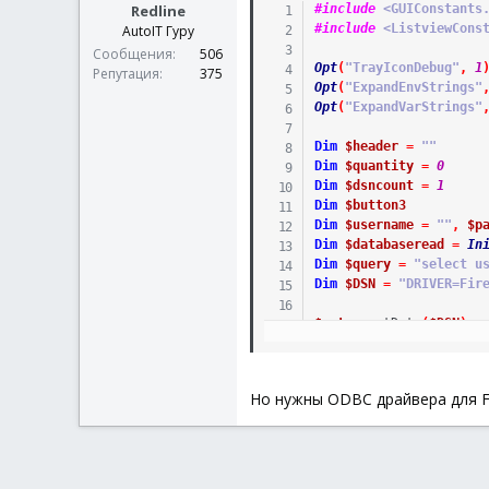
Redline
#include
 <GUIConstants
#include
 <ListviewCons
AutoIT Гуру
Сообщения
506
Opt
(
"TrayIconDebug"
,
1
Репутация
375
Opt
(
"ExpandEnvStrings"
Opt
(
"ExpandVarStrings"
Dim
$header
=
""
Dim
$quantity
=
0
Dim
$dsncount
=
1
Dim
$button3
Dim
$username
=
""
,
$p
Dim
$databaseread
=
In
Dim
$query
=
"select u
Dim
$DSN
=
"DRIVER=Fir
$out
=
getData
(
$DSN
)
ToolTip
(
""
)
WinSetTitle
(
"TempWindo
Но нужны ODBC драйвера для Fire
While
1
$msg
=
GUIGetMsg
(
)
Select
Case
$msg
=
$but
ExitLoop