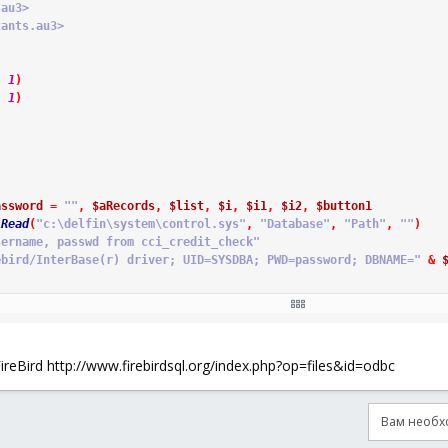
.au3>
tants.au3>
)
,
1
)
,
1
)
assword
=
""
,
$aRecords
,
$list
,
$i
,
$i1
,
$i2
,
$button1
iRead
(
"c:\delfin\system\control.sys"
,
"Database"
,
"Path"
,
""
)
sername, passwd from cci_credit_check"
ebird/InterBase(r) driver; UID=SYSDBA; PWD=password; DBNAME="
&
wName"
,
""
,
$out
&
" Rows fetched"
)
Bird http://www.firebirdsql.org/index.php?op=files&id=odbc
Вам необхо
ton3