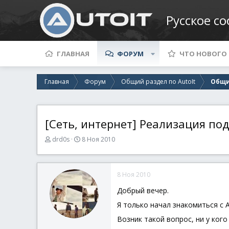
Русское с
ГЛАВНАЯ
ФОРУМ
ЧТО НОВОГО
Главная
Форум
Общий раздел по AutoIt
Общи
[Сеть, интернет] Реализация под
А
Д
drd0s
8 Ноя 2010
в
а
т
т
о
а
8 Ноя 2010
р
н
т
а
Добрый вечер.
е
ч
м
а
Я только начал знакомиться с 
ы
л
Возник такой вопрос, ни у кого
а