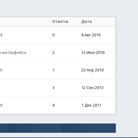
Ответы
Дата
It
0
8 Авг 2019
b-интерфейса
2
12 Июл 2019
It
1
23 Апр 2019
3
12 Сен 2013
LVS_REPORT
,
$LVS_EX_GRIDLINES
)
It
4
1 Дек 2011