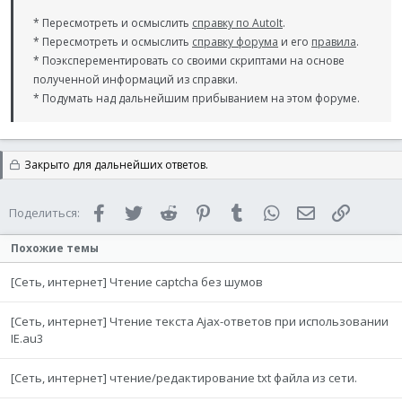
* Пересмотреть и осмыслить
справку по AutoIt
.
* Пересмотреть и осмыслить
справку форума
и его
правила
.
* Поэксперементировать со своими скриптами на основе
полученной информаций из справки.
* Подумать над дальнейшим прибыванием на этом форуме.
Закрыто для дальнейших ответов.
Facebook
Twitter
Reddit
Pinterest
Tumblr
WhatsApp
Электронная 
Ссылка
Поделиться:
Похожие темы
[Сеть, интернет] Чтение captcha без шумов
[Сеть, интернет] Чтение текста Ajax-ответов при использовании
IE.au3
[Сеть, интернет] чтение/редактирование txt файла из сети.