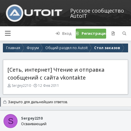
Русское сообщество
AutoIT
Вход
Регистрация
Главная
Форум
Общий раздел по AutoIt
Стол заказов
[Сеть, интернет] Чтение и отправка
сообщений с сайта vkontakte
А
Д
Sergey2210
12 Фев 2011
в
а
т
т
о
а
Закрыто для дальнейших ответов.
р
н
т
а
е
ч
Sergey2210
S
м
а
Осваивающий
ы
л