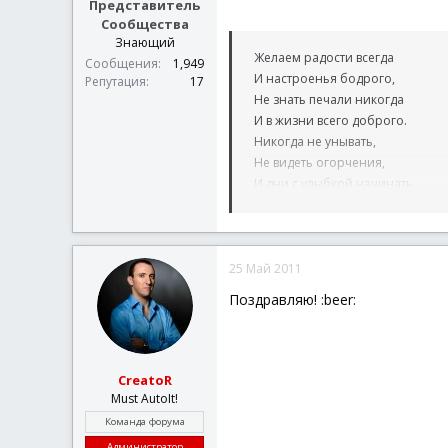
Представитель
Сообщества
Знающий
Желаем радости всегда
Сообщения
1,949
И настроенья бодрого,
Репутация
17
Не знать печали никогда
И в жизни всего доброго.
Никогда не унывать,
Не видеть огорчения,
И дни с улыбкой начинать,
Как в этот День Рождения!
25 Май 2011
Поздравляю! :beer:
CreatoR
Must AutoIt!
Команда форума
Администратор