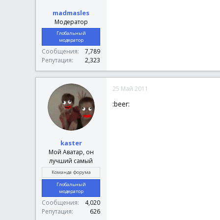
madmasles
Модератор
Глобальный
модератор
Сообщения
7,789
Репутация
2,323
25 Май 2011
:beer:
kaster
Мой Аватар, он
лучший самый
Команда форума
Глобальный
модератор
Сообщения
4,020
Репутация
626