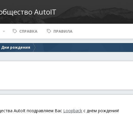
ообщество AutoIT
СПРАВКА
ПРАВИЛА
Дни рождения
щества AutoIt поздравляем Вас
Loopback
с днём рождения!