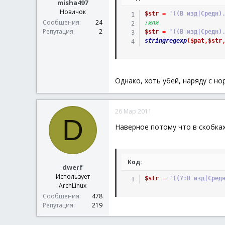
misha497
Новичок
$str
=
'((В изд|Средн)
Сообщения
24
;или
Репутация
2
$str
=
'((В изд|Средн)
stringregexp
(
$pat
,
$str
Однако, хоть убей, наряду с но
26 Мар 2011
D
Наверное потому что в скобках
Код:
dwerf
Использует
$str
=
'((?:В изд|Сред
ArchLinux
Сообщения
478
Репутация
219