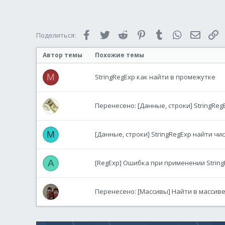
Facebook
Twitter
Reddit
Pinterest
Tumblr
WhatsApp
Электр
С
Поделиться:
Автор темы
Похожие темы
M
StringRegExp как найти в промежутке
Перенесено: [Данные, строки] StringReg
M
[Данные, строки] StringRegExp найти чи
A
[RegExp] Ошибка при применении String
Перенесено: [Массивы] Найти в массиве