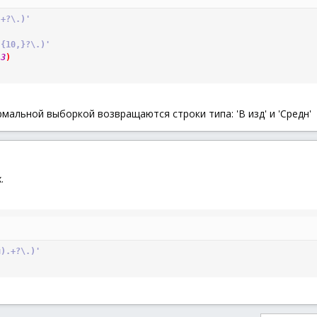
.+?\.)'
.{10,}?\.)'
,
3
)
рмальной выборкой возвращаются строки типа: 'В изд' и 'Средн'
.
н).+?\.)'