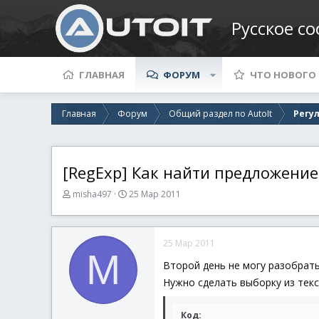
Русское с
ГЛАВНАЯ
ФОРУМ
ЧТО НОВОГО
Главная
Форум
Общий раздел по AutoIt
Регу
[RegExp] Как найти предложение
А
Д
misha497
25 Мар 2011
в
а
т
т
о
а
25 Мар 2011
р
н
M
т
а
Второй день не могу разобрать
е
ч
Нужно сделать выборку из тек
м
а
ы
л
а
Код: