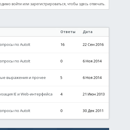
димо войти или зарегистрироваться, чтобы здесь отвечать.
Ответы
Дата
просы по AutoIt
16
22 Сен 2016
просы по AutoIt
0
6 Ноя 2014
ные выражения и прочее
5
6 Ноя 2014
изация IE и Web-интерфейса
4
21 Июн 2013
просы по AutoIt
0
30 Дек 2011