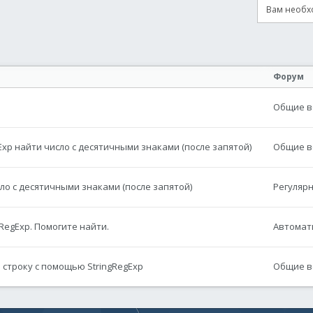
Вам необхо
онная почта
сылка
Форум
Общие во
Exp найти число с десятичными знаками (после запятой)
Общие во
сло с десятичными знаками (после запятой)
Регуляр
RegExp. Помогите найти.
Автомат
 строку с помощью StringRegExp
Общие во