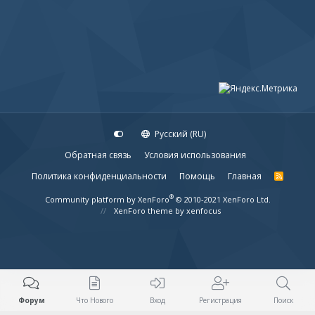
Русский (RU)
Обратная связь
Условия использования
Политика конфиденциальности
Помощь
Главная
R
S
S
®
Community platform by XenForo
© 2010-2021 XenForo Ltd.
XenForo theme
by xenfocus
Форум
Что Нового
Вход
Регистрация
Поиск