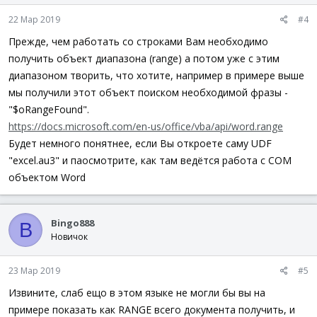
22 Мар 2019
#4
Прежде, чем работать со строками Вам необходимо
получить объект диапазона (range) а потом уже с этим
диапазоном творить, что хотите, например в примере выше
мы получили этот объект поиском необходимой фразы -
"$oRangeFound".
https://docs.microsoft.com/en-us/office/vba/api/word.range
Будет немного понятнее, если Вы откроете саму UDF
"excel.au3" и паосмотрите, как там ведётся работа с СОМ
объектом Word
Bingo888
B
Новичок
23 Мар 2019
#5
Извините, слаб ещо в этом языке не могли бы вы на
примере показать как RANGE всего документа получить, и