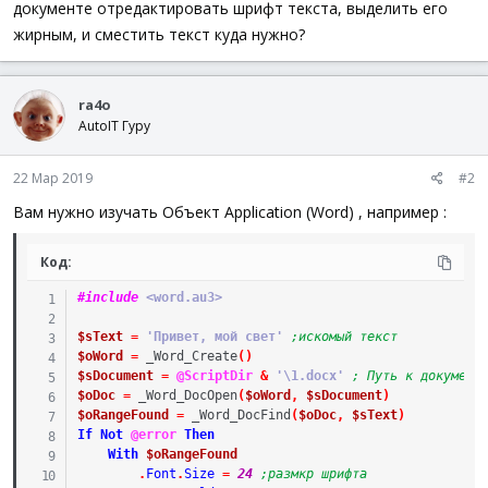
документе отредактировать шрифт текста, выделить его
жирным, и сместить текст куда нужно?
ra4o
AutoIT Гуру
22 Мар 2019
#2
Вам нужно изучать Объект Application (Word) , например :
Код:
#include
 <word.au3>
$sText
=
'Привет, мой свет'
;искомый текст
$oWord
=
_Word_Create
(
)
$sDocument
=
@ScriptDir
&
'\1.docx'
; Путь к документ
$oDoc
=
_Word_DocOpen
(
$oWord
,
$sDocument
)
$oRangeFound
=
_Word_DocFind
(
$oDoc
,
$sText
)
If
Not
@error
Then
With
$oRangeFound
.
Font
.
Size
=
24
;размкр шрифта