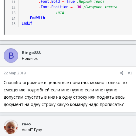
.
Font
.
Bold
=
True
;Жирный текст
.
Font
.
Position
=
-
30
;Смещение текста
;итд
EndWith
EndIf
Bingo888
B
Новичок
22 Мар 2019
#3
Спасибо огромное в целом все понятно, можно только по
смещению подробней если мне нужно если мне нужно
допустим спустить в низ на одну строку или поднять весь
документ на одну строку какую команду надо прописать?
ra4o
AutoIT Гуру