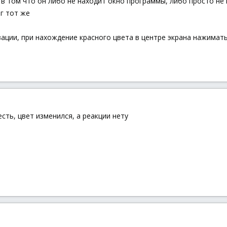
 в том что он либо не находит окно программы, либо просто не 
г тот же
ации, при нахождение красного цвета в центре экрана нажимать
есть, цвет изменился, а реакции нету