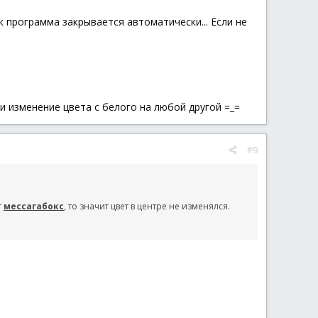
ек программа закрывается автоматически... Если не
и изменение цвета с белого на любой другой =_=
#9
т
мессагабокс
, то значит цвет в центре не изменялся.