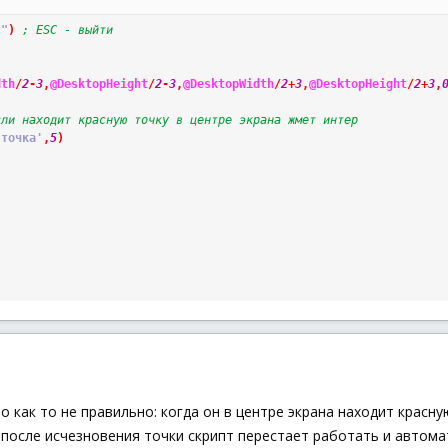
c"
)
; ESC - выйти
dth
/
2
-
3
,
@DesktopHeight
/
2
-
3
,
@DesktopWidth
/
2
+
3
,
@DesktopHeight
/
2
+
3
,
сли находит красную точку в центре экрана жмет интер
 точка'
,
5
)
но как то не правильно: когда он в центре экрана находит крас
5 после исчезновения точки скрипт перестает работать и автом