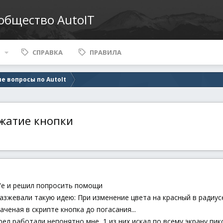
ообщество AutoIT
СПРАВКА
ПРАВИЛА
е вопросы по AutoIt
ажатие кнопки
It'e и решил попросить помощи
жевали такую идею: При изменение цвета на красный в радиусе 
ченая в скрипте кнопка до погасания...
ел работали непонятно мне, 1 из них искал по всему экрану пи