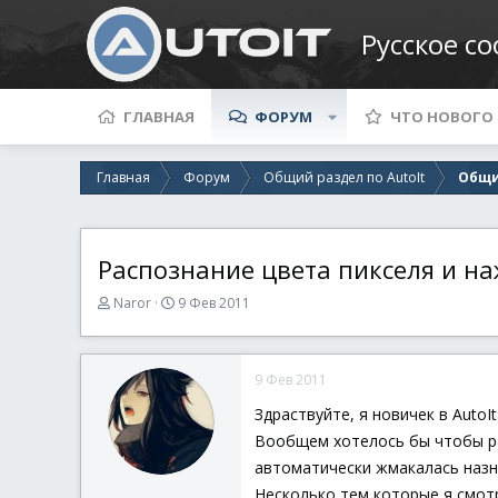
Русское с
ГЛАВНАЯ
ФОРУМ
ЧТО НОВОГО
Главная
Форум
Общий раздел по AutoIt
Общи
Распознание цвета пикселя и н
А
Д
Naror
9 Фев 2011
в
а
т
т
о
а
9 Фев 2011
р
н
т
а
Здраствуйте, я новичек в Auto
е
ч
Вообщем хотелось бы чтобы раз
м
а
ы
л
автоматически жмакалась назна
а
Несколько тем которые я смотр