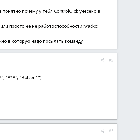
 понятно почему у тебя ControlClick унесено в
 или просто ее не работоспособности :wacko:
 окно в которую надо посылать команду
#5
", "***", "Button1")
#6