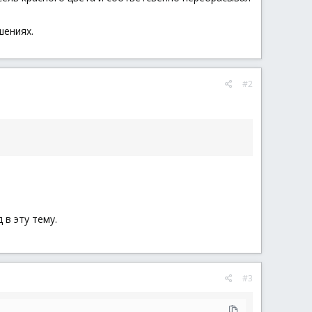
шениях.
#2
 в эту тему.
#3