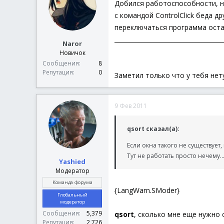
Добился работоспособности, н
с командой ControlClick беда д
переключаться программа ост
____________________________________
Naror
Новичок
Сообщения
8
Репутация
0
Заметил только что у тебя нет
9 Фев 2011
qsort сказал(а):
Если окна такого не существует
Тут не работать просто нечему..
Yashied
Модератор
Команда форума
{LangWarn.SModer}
Глобальный
модератор
Сообщения
5,379
qsort
, сколько мне еще нужно 
Репутация
2,726