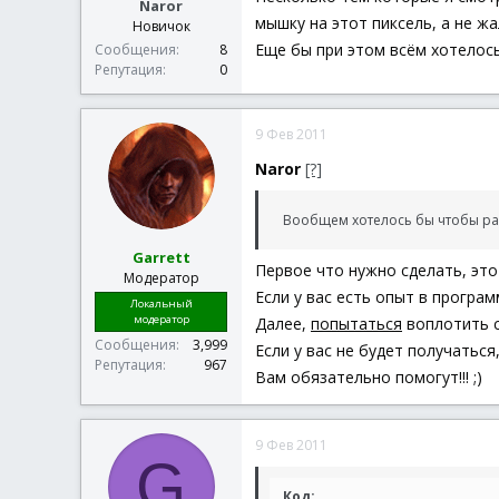
Naror
мышку на этот пиксель, а не ж
Новичок
Еще бы при этом всём хотелось
Сообщения
8
Репутация
0
9 Фев 2011
Naror
[?]
Вообщем хотелось бы чтобы р
Garrett
Первое что нужно сделать, эт
Модератор
Если у вас есть опыт в програ
Локальный
модератор
Далее,
попытаться
воплотить с
Сообщения
3,999
Если у вас не будет получаться
Репутация
967
Вам обязательно помогут!!! ;)
9 Фев 2011
G
Код: