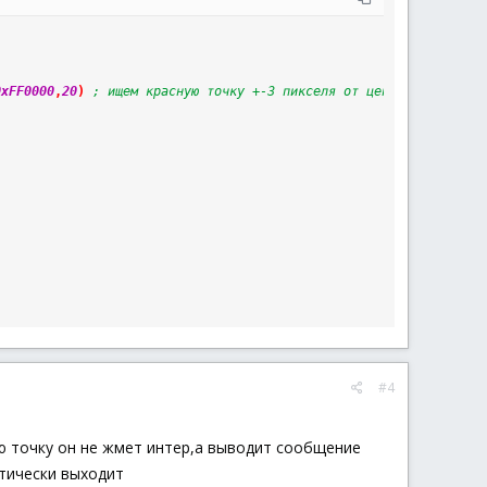
0xFF0000
,
20
)
; ищем красную точку +-3 пикселя от центра монитора
#4
ную точку он не жмет интер,а выводит сообщение
атически выходит