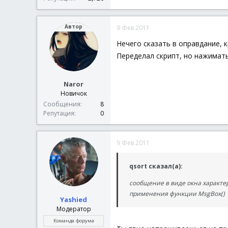
Автор
9 Фев 2011
Нечего сказать в оправдание, 
Переделал скрипт, но нажимать
Naror
Новичок
Сообщения
8
Репутация
0
9 Фев 2011
qsort сказал(а):
сообщение в виде окна характер
применения функции MsgBox()
Yashied
Модератор
Команда форума