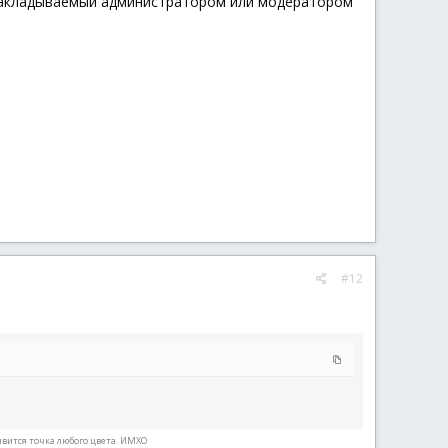
накладываемый администратором или модератором
#12
явится точка любого цвета. ИМХО