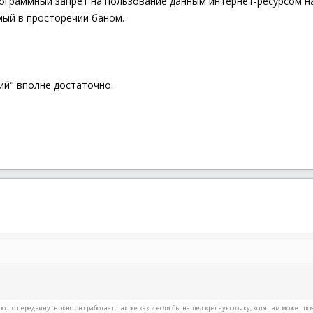
рограммный запрет на пользование данным интернет-ресурсом 
мый в просторечии баном.
ий" вполне достаточно.
сто передвинуть окно он сработает, так же как и если бы нашел красную точку, хотя там может по