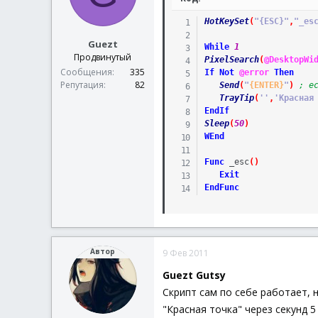
HotKeySet
(
"{ESC}"
,
"_es
Guezt
While
1
Продвинутый
PixelSearch
(
@DesktopWi
Сообщения
335
If
Not
@error
Then
Репутация
82
Send
(
"
{ENTER}
"
)
; е
TrayTip
(
''
,
'Красная
EndIf
Sleep
(
50
)
WEnd
Func
_esc
(
)
Exit
EndFunc
Автор
9 Фев 2011
Guezt Gutsy
Скрипт сам по себе работает, 
"Красная точка" через секунд 