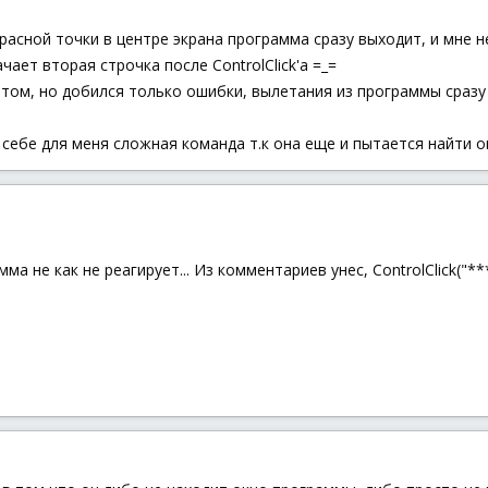
асной точки в центре экрана программа сразу выходит, и мне не
ает вторая строчка после ControlClick'a =_=
том, но добился только ошибки, вылетания из программы сразу
по себе для меня сложная команда т.к она еще и пытается найти
ма не как не реагирует... Из комментариев унес, ControlClick("***