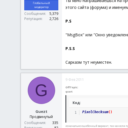
Ты явно напрашиваешься на п
Глобальный
этого сайта (форума) и именуе
модератор
Сообщения
5,379
Репутация
2,726
P.S
"MsgBox" или "Окно уведомлен
P.S.S
Сарказм тут неуместен.
9 Фев 2011
G
OffTopic:
qsort
Код:
Guezt
PixelChecksum
(
)
Продвинутый
Сообщения
335
изначально ошибочный вариант, так как если про
Репутация
82