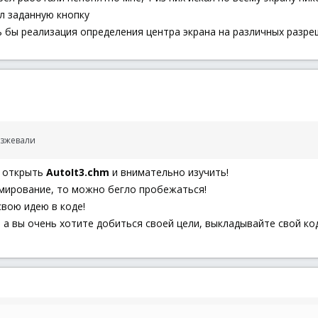
ал заданную кнопку
 бы реализация определения центра экрана на различных разре
азжевали
о открыть
AutoIt3.chm
и внимательно изучить!
ммирование, то можно бегло пробежаться!
вою идею в коде!
, а вы очень хотите добиться своей цели, выкладывайте свой код