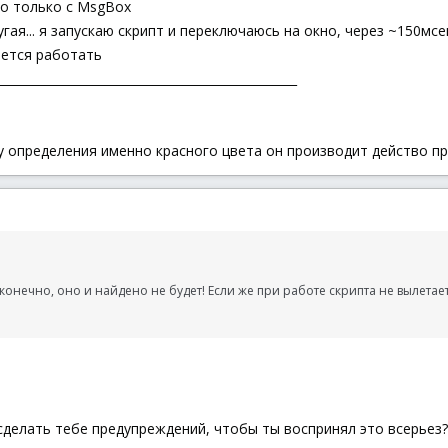
о только с MsgBox
ругая... я запускаю скрипт и переключаюсь на окно, через ~150мс
ается работать
__________________________________________________
у определения именно красного цвета он производит действо пр
, конечно, оно и найдено не будет! Если же при работе скрипта не вылетае
.
сделать тебе предупреждений, чтобы ты воспринял это всерьез?