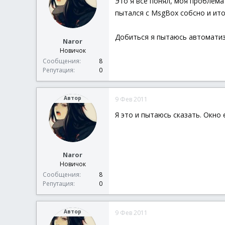
Это я все понял, моя проблема
пытался с MsgBox собсно и ито
Добиться я пытаюсь автоматиз
Naror
Новичок
Сообщения
8
Репутация
0
Автор
9 Фев 2011
Я это и пытаюсь сказать. Окно 
Naror
Новичок
Сообщения
8
Репутация
0
Автор
9 Фев 2011