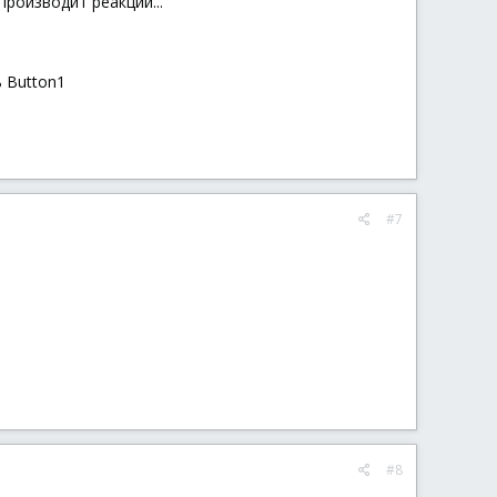
производит реакции...
 Button1
#7
#8