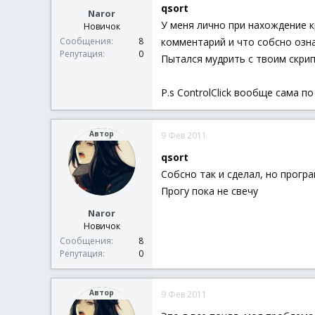
qsort
Naror
У меня лично при нахождение кр
Новичок
комментарий и что собсно означ
Сообщения
8
Репутация
0
Пытался мудрить с твоим скрип
P.s ControlClick вообще сама 
Автор
9 Фев 2011
qsort
Собсно так и сделал, но програм
Прогу пока не свечу
Naror
Новичок
Сообщения
8
Репутация
0
Автор
9 Фев 2011