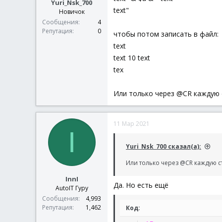
Yuri_Nsk_700
text"
Новичок
Сообщения
4
Репутация
0
чтобы потом записать в файл:
text
text 10 text
tex
Или только через @CR каждую 
11 Мар 2021
I
Yuri_Nsk_700 сказал(а):
Или только через @CR каждую с
InnI
Да. Но есть ещё
AutoIT Гуру
Сообщения
4,993
Репутация
1,462
Код: