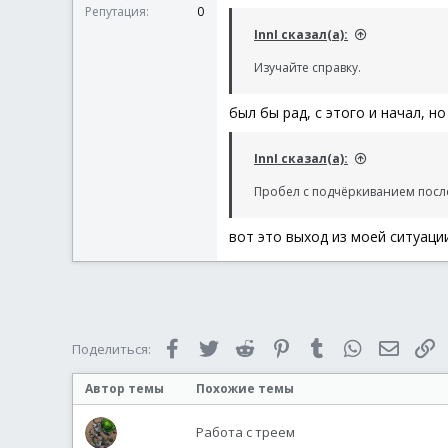
Репутация
0
InnI сказал(а):
Изучайте справку.
был бы рад, с этого и начал, н
InnI сказал(а):
Пробел с подчёркиванием после
вот это выход из моей ситуац
Facebook
Twitter
Reddit
Pinterest
Tumblr
WhatsApp
Электр
С
Поделиться:
Автор темы
Похожие темы
Работа с треем