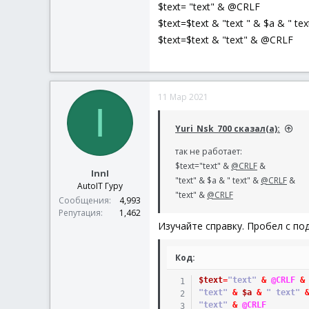
$text= "text" & @CRLF
$text=$text & "text " & $a & " t
$text=$text & "text" & @CRLF
11 Мар 2021
I
Yuri_Nsk_700 сказал(а):
так не работает:
$text="text" &
@CRLF
&
InnI
"text" & $a & " text" &
@CRLF
&
AutoIT Гуру
"text" &
@CRLF
Сообщения
4,993
Репутация
1,462
Изучайте справку. Пробел с по
Код:
$text
=
"text"
&
@CRLF
&
"text"
&
$a
&
" text"
"text"
&
@CRLF