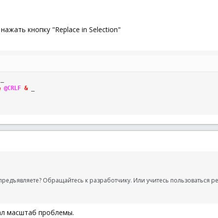
 нажать кнопку "Replace in Selection"
_
&
@CRLF
&
_
 предъявляете? Обращайтесь к разработчику. Или учитесь пользоваться р
сал масштаб проблемы.