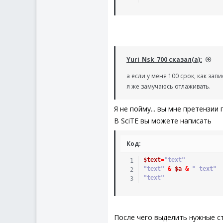
Yuri_Nsk_700 сказал(а):
а если у меня 100 срок, как зап
я же замучаюсь отлаживать.
Я не пойму... вы мне претензи
В SciTE вы можете написать
Код:
$text
=
"text"
"text"
&
$a
&
" text"
"text"
После чего выделить нужные ст