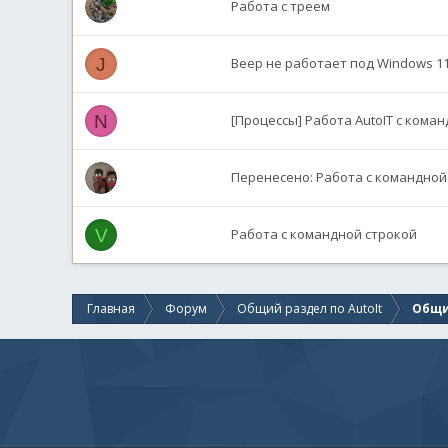
Работа с треем
J
Beep не работает под Windows 1
N
[Процессы] Работа AutoIT с кома
Перенесено: Работа с командной
V
Работа с командной строкой
Главная
Форум
Общий раздел по AutoIt
Общи