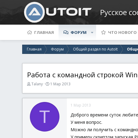
Русское с
ГЛАВНАЯ
ФОРУМ
ЧТО НОВОГО
Главная
Форум
Общий раздел по AutoIt
Общи
Работа с командной строкой Wi
А
Д
Talany
1 Мар 2013
в
а
т
т
о
а
1 Мар 2013
р
н
T
т
а
Доброго времени суток любите
е
ч
У меня вопрос.
м
а
ы
л
Можно ли получить с командно
а
У примеру скриптом запуская 