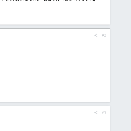
#2
#3