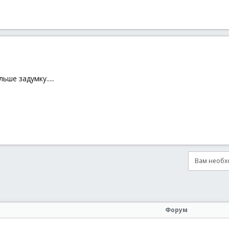
ьше задумку.....
Вам необхо
онная почта
сылка
Форум