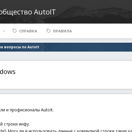
ообщество AutoIT
СПРАВКА
ПРАВИЛА
е вопросы по AutoIt
ndows
ли и профисионалы AutoIt.
й строки инфу.
PING Могу ли я использовать данные с командной строки такие