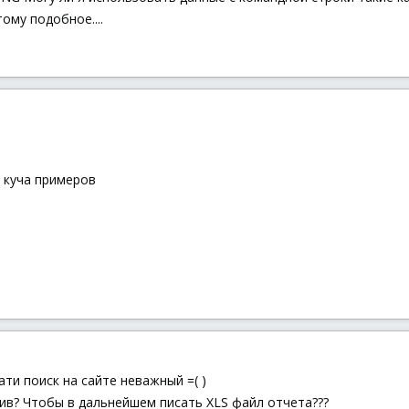
тому подобное....
е куча примеров
ти поиск на сайте неважный =( )
сив? Чтобы в дальнейшем писать XLS файл отчета???