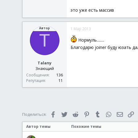
это уже есть массив
Автор
1 Мар 2013
T
Нормуль........
Благодарю joiner буду юзать дал
Talany
Знающий
Сообщения
136
Репутация
11
Facebook
Twitter
Reddit
Pinterest
Tumblr
WhatsApp
Электр
С
Поделиться:
Автор темы
Похожие темы