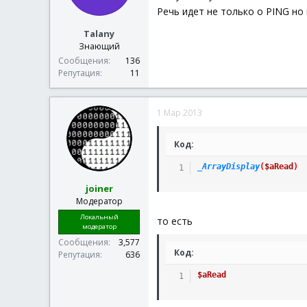
Речь идет не только о PING но к
Talany
Знающий
Сообщения
136
Репутация
11
1 Мар 2013
Код:
_ArrayDisplay
(
$aRead
)
joiner
Модератор
Локальный
то есть
модератор
Сообщения
3,577
Код:
Репутация
636
$aRead