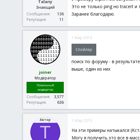
Talany
Это не только ping но tracert и 
Знающий
Заранее благодарю.
Сообщения
136
Репутация
11
1 Мар 2013
Спойлер
поиск по форуму - в результат
выше, один из них
joiner
Модератор
Локальный
модератор
Сообщения
3,577
Репутация
636
Автор
1 Мар 2013
T
На эти примеры натыкался (Кста
Могу я получить это все в мас