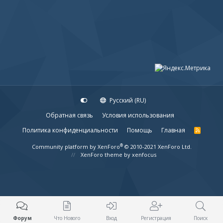
Русский (RU)
Обратная связь
Условия использования
Политика конфиденциальности
Помощь
Главная
R
S
S
®
Community platform by XenForo
© 2010-2021 XenForo Ltd.
XenForo theme
by xenfocus
Форум
Что Нового
Вход
Регистрация
Поиск