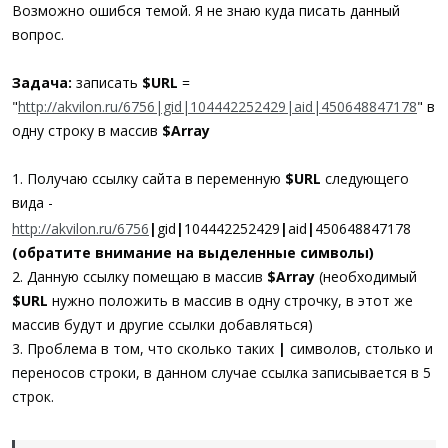
а
Возможно ошибся темой. Я не знаю куда писать данный
вопрос.
Задача:
записать
$URL
=
"
http://akvilon.ru/6756|gid|104442252429|aid|450648847178
" в
одну строку в массив
$Array
1. Получаю ссылку сайта в переменную
$URL
следующего
вида -
|
|
|
|
http://akvilon.ru/6756
gid
104442252429
aid
450648847178
(обратите внимание на выделенные символы)
2. Данную ссылку помещаю в массив
$Array
(необходимый
$URL
нужно положить в массив в одну строчку, в этот же
массив будут и другие ссылки добавляться)
3. Проблема в том, что сколько таких
|
символов, столько и
переносов строки, в данном случае ссылка записывается в 5
строк.