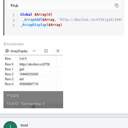
Код:
Global
$Array
[
0
]
_ArrayAdd
(
$Array
,
"http://akvilon.ru/6756|gid|104442
_ArrayDisplay
(
$Array
)
Вложения
img.jpg
16.8 КБ · Просмотры: 5
InnI
I