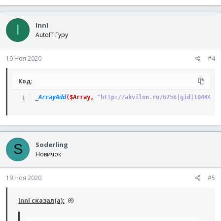
InnI
I
AutoIT Гуру
19 Ноя 2020
#4
Код:
_ArrayAdd
(
$Array
,
"http://akvilon.ru/6756|gid|1044422
Soderling
S
Новичок
19 Ноя 2020
#5
InnI сказал(а):