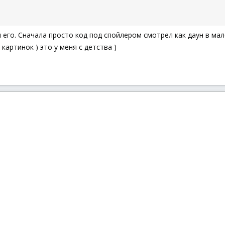
л его. Сначала просто код под спойлером смотрел как даун в мал
 картинок ) это у меня с детства )