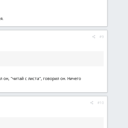
я.
#9
л он, "читай с листа", говорил он. Ничего
#10