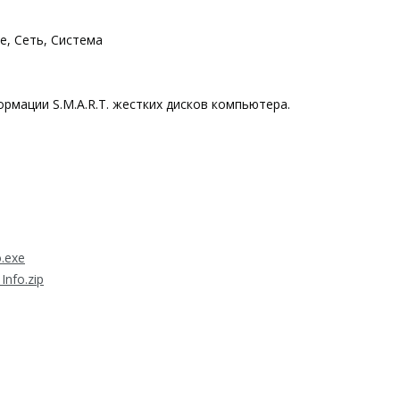
, Сеть, Система
рмации S.M.A.R.T. жестких дисков компьютера.
.exe
nfo.zip