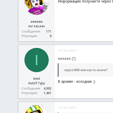
Информацию получаете через W
oesoes
xor eax,eax
Сообщения
171
Репутация
9
13 Сен 2014
I
oesoes
[?]
через WMI или как-то иначе?
InnI
В архиве - исходник ;)
AutoIT Гуру
Сообщения
4,992
Репутация
1,461
13 Сен 2014