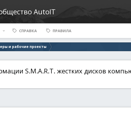
ообщество AutoIT
СПРАВКА
ПРАВИЛА
еры и рабочие проекты
мации S.M.A.R.T. жестких дисков компь