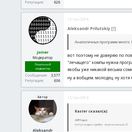
Репутация
626
13 Сен 2014
Aleksandr Prilutskiy
[?]
Аналогичных программ много. Н
joiner
вот поэтому не доверяю по пов
Модератор
"лечащего" компы нужна програ
Локальный
модератор
якобы уже никакой весьма сомн
Сообщения
3,577
ну а вобщем. молодец. ну хотя
Репутация
636
Автор
13 Сен 2014
Kaster сказал(а):
OffTopic:
отступ в один пробел - экзотичненько ;D
Aleksandr