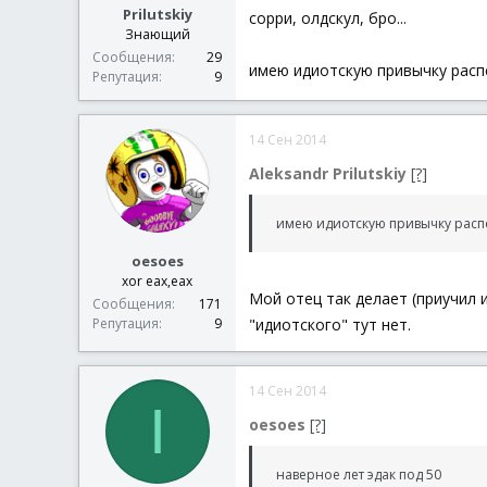
Prilutskiy
сорри, олдскул, бро...
Знающий
Сообщения
29
имею идиотскую привычку распе
Репутация
9
14 Сен 2014
Aleksandr Prilutskiy
[?]
имею идиотскую привычку распе
oesoes
xor eax,eax
Мой отец так делает (приучил и
Сообщения
171
Репутация
9
"идиотского" тут нет.
14 Сен 2014
I
oesoes
[?]
наверное лет эдак под 50