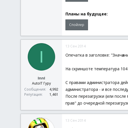
Планы на будущее:
Спойлер
13 Сен 2014
I
Опечатка в заголовке: "Знач
а
н
На скриншоте температура 104 
InnI
С правами администратора дейс
AutoIT Гуру
администратора - и все послед
Сообщения
4,992
Репутация
1,461
После перезагрузки (или после
прав" до очередной перезагруз
13 Сен 2014