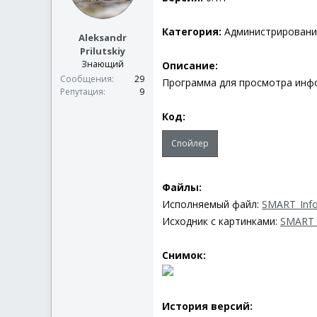
Категория:
Администрирование
Aleksandr
Prilutskiy
Знающий
Описание:
Сообщения
29
Программа для просмотра инфо
Репутация
9
Код:
Спойлер
Файлы:
Исполняемый файл:
SMART_Info
Исходник с картинками:
SMART_I
Снимок:
История версий: