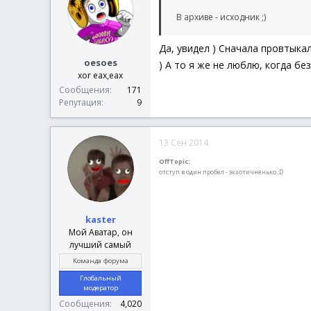
В архиве - исходник ;)
Да, увидел ) Сначала провтыка
oesoes
) А то я же не люблю, когда без
xor eax,eax
Сообщения
171
Репутация
9
13 Сен 2014
OffTopic:
отступ в один пробел - экзотичненько ;D
kaster
Мой Аватар, он
лучший самый
Команда форума
Глобальный
модератор
Сообщения
4,020