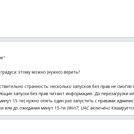
ие"
градуса: этому можно (нужно) верить?
твительно странность: несколько запусков без прав не смогли
ующие запуски без прав читают информацию. До перезагрузки и
 минут 15-ти) нужно опять один раз запустить с правами админ
ки или до ожидания минут 15-ти
(Win7, UAC включён)
. Кэшируетс