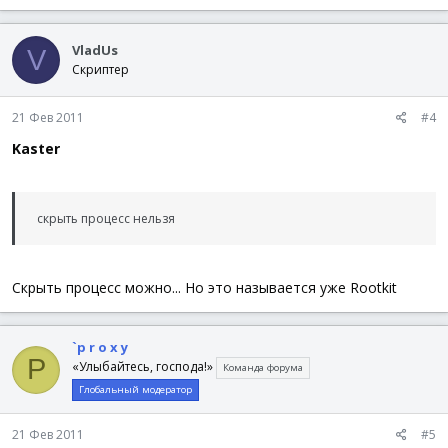
VladUs
V
Скриптер
21 Фев 2011
#4
Kaster
скрыть процесс нельзя
Скрыть процесс можно... Но это называется уже Rootkit
`p r o x y
P
«Улыбайтесь, господа!»
Команда форума
Глобальный модератор
21 Фев 2011
#5