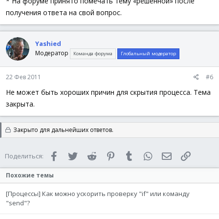
* На форуме принято помечать тему «решенной» после
получения ответа на свой вопрос.
Yashied
Модератор
Команда форума
Глобальный модератор
22 Фев 2011
#6
Не может быть хороших причин для скрытия процесса. Тема
закрыта.
Закрыто для дальнейших ответов.
Facebook
Twitter
Reddit
Pinterest
Tumblr
WhatsApp
Электронная 
Ссылка
Поделиться:
Похожие темы
[Процессы] Как можно ускорить проверку "if" или команду
"send"?