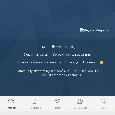
Русский (RU)
Обратная связь
Условия использования
Политика конфиденциальности
Помощь
Главная
R
S
S
®
Community platform by XenForo
© 2010-2021 XenForo Ltd.
XenForo theme
by xenfocus
Форум
Что Нового
Вход
Регистрация
Поиск