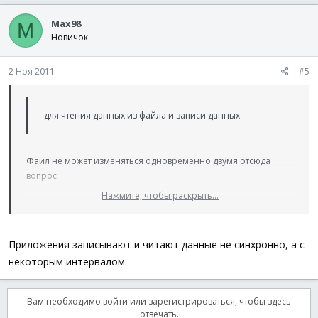
Max98
M
Новичок
2 Ноя 2011
#5
для чтения данных из файла и записи данных
Фаил не может изменяться одновременно двумя отсюда
вопрос
Нажмите, чтобы раскрыть...
Нажмите, чтобы раскрыть...
А как вы собираетесь организовывать совместный
доступ к данным?
Приложения записывают и читают данные не синхронно, а с
некоторым интервалом.
Или я чего то не допонял ? :whistle:
Вам необходимо войти или зарегистрироваться, чтобы здесь
Нажмите, чтобы раскрыть...
отвечать.