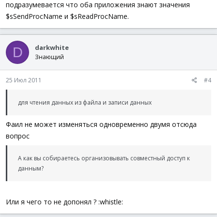
подразумевается что оба приложения знают значения
$sSendProcName и $sReadProcName.
darkwhite
D
Знающий
25 Июл 2011
#4
для чтения данных из файла и записи данных
Фаил не может изменяться одновременно двумя отсюда
вопрос
А как вы собираетесь организовывать совместный доступ к
данным?
Или я чего то не допонял ? :whistle: