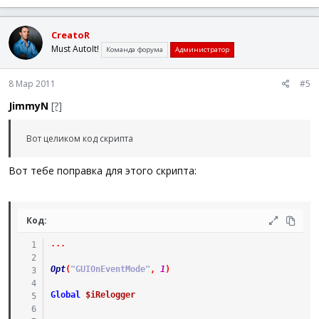
CreatoR
Must AutoIt!
Команда форума
Администратор
8 Мар 2011
#5
JimmyN
[?]
Вот целиком код скрипта
Вот тебе поправка для этого скрипта:
Код:
.
.
.
Opt
(
"GUIOnEventMode"
,
1
)
Global
$iRelogger