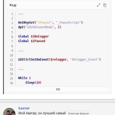
Код:
.
.
.
HotKeySet
(
"
{Pause}
"
,
"_PauseScript"
)
Opt
(
"GUIOnEventMode"
,
1
)
Global
$iRelogger
Global
$iPaused
.
.
.
GUICtrlSetOnEvent
(
$relogger
,
"Relogger_Event"
)
.
.
.
While
1
Sleep
(
10
)
If
$iRelogger
Then
$iRelogger
=
0
Relogger
(
)
EndIf
kaster
WEnd
Мой Аватар, он лучший самый
Команда форума