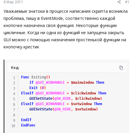
8 Мар 2011
#1
ы
л
а
Уважаемые знатоки в процессе написания скрипта возникла
проблема, пишу в EventMode, соответственно каждой
кнопочке назначена своя функция. Некоторые функции
цикличные. Когда ни одна из функций не запущена закрыть
GUI можно с помощью назначения простенькой функции на
кнопочку крестик
Код:
Func
Exiting
(
)
If
@GUI_WINHANDLE
=
$mainwindow
Then
Exit
(
0
)
ElseIf
@GUI_WINHANDLE
=
$clickwindow
Then
GUISetState
(
@SW_HIDE
,
$clickwindow
)
ElseIf
@GUI_WINHANDLE
=
$setwindow
Then
GUISetState
(
@SW_HIDE
,
$setwindow
)
EndIf
EndFunc