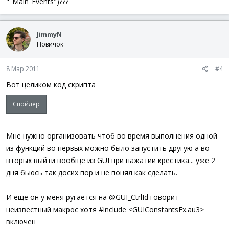
"_Main_Events")???
;    GUISetState(@SW_HIDE, $clickwindow)
;ElseIf @GUI_WINHANDLE = $setwindow Then
;    GUISetState(@SW_HIDE, $setwindow)
EndIf
JimmyN
EndFunc
Новичок
8 Мар 2011
#4
Вот целиком код скрипта
Спойлер
Мне нужно организовать чтоб во время выполнения одной
из функций во первых можно было запустить другую а во
вторых выйти вообще из GUI при нажатии крестика... уже 2
дня бьюсь так досих пор и не понял как сделать.
И ещё он у меня ругается на @GUI_CtrlId говорит
неизвестный макрос хотя #include <GUIConstantsEx.au3>
включен