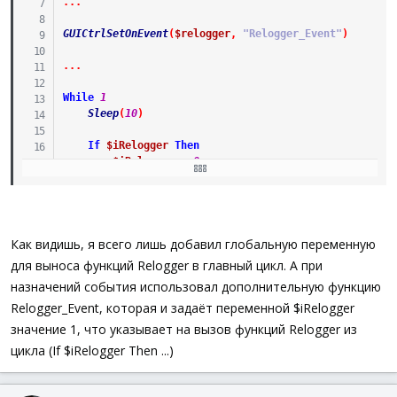
.
.
.
GUICtrlSetOnEvent
(
$relogger
,
"Relogger_Event"
)
.
.
.
While
1
Sleep
(
10
)
If
$iRelogger
Then
$iRelogger
=
0
Relogger
(
)
EndIf
WEnd
.
.
.
Как видишь, я всего лишь добавил глобальную переменную
для выноса функций Relogger в главный цикл. А при
Func
Relogger_Event
(
)
назначений события использовал дополнительную функцию
$iRelogger
=
1
EndFunc
Relogger_Event, которая и задаёт переменной $iRelogger
значение 1, что указывает на вызов функций Relogger из
Func
Relogger
(
)
цикла (If $iRelogger Then ...)
While
1
GUICtrlSetData
(
6
,
@HOUR
&
":"
&
@MIN
&
":"
&
Sleep
(
1000
)