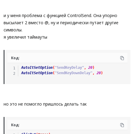
и у меня проблема с функцией ControlSend. Она упорно
высылает 2 вместо @, ну и периодически путает другие
символы.
я увеличил таймауты
Код:
AutoItSetOption
(
"SendKeyDelay"
,
20
)
AutoItSetOption
(
"SendKeyDownDelay"
,
20
)
но это не помогло пришлось делать так
Код: