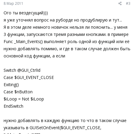
8 Мар 2011
#3
If
$iLoop
Then
$iCounter
=
0
Ого ты вездесущий)))
я уже уточнял вопрос на руборде но продублирую и тут...
While
$iLoop
Я в этом деле немного новичок нельзя ли пояснить... у меня
$iCounter
+=
1
ConsoleWrite
(
"Looping... "
&
$iCounter
3 функции, запускаются тремя разными кнопками. в примере
Sleep
(
10
)
Func _Main_Events() выполняет роль одной из функций или её
WEnd
нужно добавлять помимо, и где в таком случае должен быть
EndIf
WEnd
основной код функции, а если
Func
_Main_Events
(
)
Switch @GUI_CtrlId
Switch
@GUI_CtrlId
Case
$GUI_EVENT_CLOSE
Case $GUI_EVENT_CLOSE
Exiting
(
)
Exiting()
Case
$nButton
Case $nButton
$iLoop
=
Not
$iLoop
EndSwitch
$iLoop = Not $iLoop
EndFunc
EndSwitch
Func
Exiting
(
)
If
@GUI_WinHandle
=
$hGUI
Then
нужно добавлять в каждую функцию то что в таком случае
Exit
указывать в GUISetOnEvent($GUI_EVENT_CLOSE,
;ElseIf @GUI_WINHANDLE = $clickwindow Then