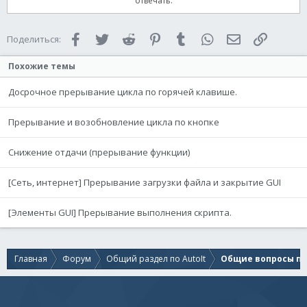
отвечать.
WEnd
EndFunc
Facebook
Twitter
Reddit
Pinterest
Tumblr
WhatsApp
Электронная 
Ссылка
Поделиться:
.
.
.
Похожие темы
Досрочное прерывание цикла по горячей клавише.
Прерывание и возобновление цикла по кнопке
Снижение отдачи (прерывание функции)
[Сеть, интернет] Прерывание загрузки файла и закрытие GUI
[Элементы GUI] Прерывание выполнения скрипта.
Главная
Форум
Общий раздел по AutoIt
Общие вопросы по 