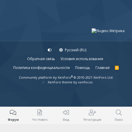
Русский (RU)
Обратная связь
Условия использования
Политика конфиденциальности
Помощь
Главная
R
S
S
®
Community platform by XenForo
© 2010-2021 XenForo Ltd.
XenForo theme
by xenfocus
Форум
Что Нового
Вход
Регистрация
Поиск