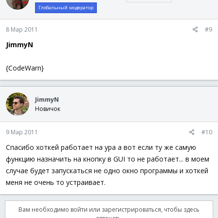
Глобальный модератор
.
.
.
Func
Relogger_Event
(
)
8 Мар 2011
#9
$iRelogger
=
1
JimmyN
EndFunc
Func
Relogger
(
)
{CodeWarn}
While
1
GUICtrlSetData
(
6
,
@HOUR
&
":"
&
@MIN
&
":"
&
_CheckPause
(
)
;Это нужно ставить перед каждой
JimmyN
Sleep
(
1000
)
Новичок
.
.
.
9 Мар 2011
WEnd
#10
EndFunc
Спасибо хоткей работает на ура а вот если ту же самую
функцию назначить на кнопку в GUI то не работает... в моем
Func
_PauseScript
(
)
$iPaused
=
Not
$iPaused
случае будет запускаться не одно окно программы и хоткей
EndFunc
меня не очень то устраивает.
Func
_CheckPause
(
)
While
$iPaused
Вам необходимо войти или зарегистрироваться, чтобы здесь
Sleep
(
10
)