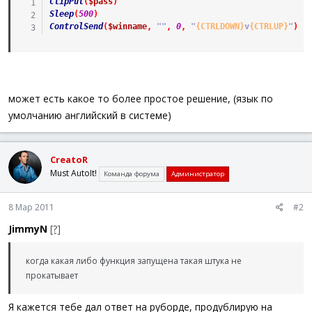
ClipPut
(
$pass
)
Sleep
(
500
)
ControlSend
(
$winname
,
""
,
0
,
"
{CTRLDOWN}
v
{CTRLUP}
"
)
может есть какое то более простое решение, (язык по
умолчанию английский в системе)
CreatoR
Must AutoIt!
Команда форума
Администратор
8 Мар 2011
#2
JimmyN
[?]
когда какая либо функция запущена такая штука не
прокатывает
Я кажется тебе дал ответ на руборде, продублирую на