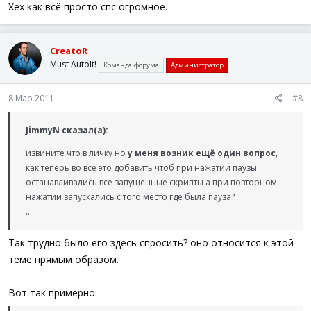
Хех как всё просто спс огромное.
CreatoR
Must AutoIt!
Команда форума
Администратор
8 Мар 2011
#8
JimmyN сказал(а):
извините что в личку но
у меня возник ещё один вопрос
,
как теперь во всё это добавить чтоб при нажатии паузы
останавливались все запущенные скрипты а при повторном
нажатии запускались с того место где была пауза?
...
Так трудно было его здесь спросить? оно относится к этой
теме прямым образом.
Вот так примерно: