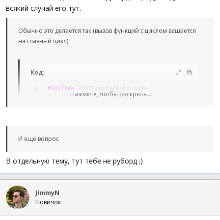
всякий случай его тут.
Обычно это делается так (вызов функций с циклом вешается
на главный цикл):
Код:
#include
 <GUIConstantsEx.au3>
Нажмите, чтобы раскрыть...
Global
$iLoop
Opt
(
"GUIOnEventMode"
,
1
)
И ещё вопрос
$hGUI
=
GUICreate
(
"Test Script"
,
300
,
200
)
$nButton
=
GUICtrlCreateButton
(
"Button"
,
20
,
40
,
6
GUICtrlSetOnEvent
(
-
1
,
"_Main_Events"
)
В отдельную тему, тут тебе не руборд ;)
GUISetOnEvent
(
$GUI_EVENT_CLOSE
,
"_Main_Events"
)
GUISetState
(
@SW_SHOW
,
$hGUI
)
JimmyN
Новичок
While
1
Sleep
(
10
)