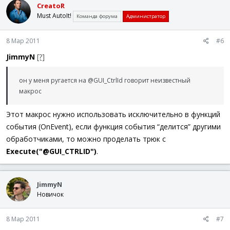
CreatoR
.
.
.
Must AutoIt!
Команда форума
Администратор
WEnd
EndFunc
8 Мар 2011
#6
.
.
.
JimmyN
[?]
он у меня ругается на @GUI_CtrlId говорит неизвестный
макрос
Этот макрос нужно использовать исключительно в функций
события (OnEvent), если функция события “делится” другими
обработчиками, то можно проделать трюк с
Execute("@GUI_CTRLID")
.
JimmyN
Новичок
8 Мар 2011
#7