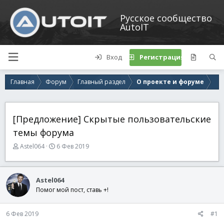
Русское сообщество
AutoIT
Вход
Регистрация
Главная
Форум
Главный раздел
О проекте и форуме
[Предложение] Скрытые пользовательские
темы форума
А
Д
Astel064
6 Фев 2019
в
а
т
т
о
а
Astel064
р
н
Помог мой пост, ставь +!
т
а
е
ч
м
а
6 Фев 2019
#1
ы
л