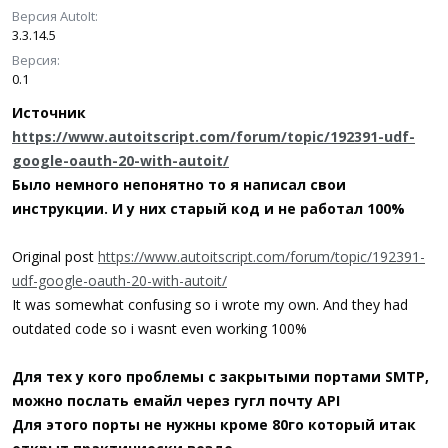
а
Версия AutoIt
3.3.14.5
Версия
0.1
Источник
https://www.autoitscript.com/forum/topic/192391-udf-
google-oauth-20-with-autoit/
Было немного непонятно то я написал свои
инструкции. И у них старый код и не работал 100%
Original post
https://www.autoitscript.com/forum/topic/192391-
udf-google-oauth-20-with-autoit/
It was somewhat confusing so i wrote my own. And they had
outdated code so i wasnt even working 100%
Для тех у кого проблемы с закрытыми портами SMTP,
можно послать емайл через гугл почту API
Для этого порты не нужны кроме 80го который итак