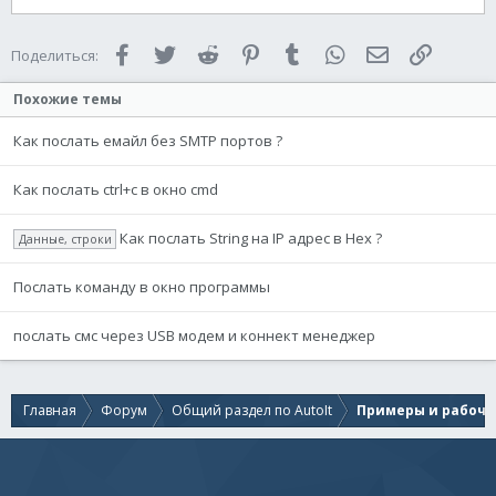
и
и
:
Facebook
Twitter
Reddit
Pinterest
Tumblr
WhatsApp
Электронная 
Ссылка
Поделиться:
Похожие темы
Как послать емайл без SMTP портов ?
Как послать ctrl+c в окно cmd
Как послать String на IP адрес в Hex ?
Данные, строки
Послать команду в окно программы
послать смс через USB модем и коннект менеджер
Главная
Форум
Общий раздел по AutoIt
Примеры и рабочи