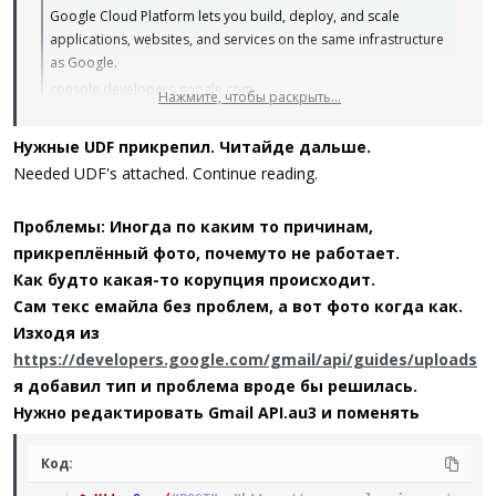
Google Cloud Platform lets you build, deploy, and scale
applications, websites, and services on the same infrastructure
as Google.
console.developers.google.com
Нажмите, чтобы раскрыть...
2. Create new project with what ever name you like.
Нужные UDF прикрепил. Читайде дальше.
Give it few seconds to process.
3. Navitage to OAuth concent screen from the menu on left and
Needed UDF's attached. Continue reading.
click CREATE
Fill in required fields and click NEXT
Проблемы: Иногда по каким то причинам,
Don't add any SCOPES. Just click Continue.
прикреплённый фото, почемуто не работает.
Add your email as a user and click Continue
Как будто какая-то корупция происходит.
Go back to Dashboard
Сам текс емайла без проблем, а вот фото когда как.
4. Go to Library and search for Gmail
Изходя из
Select and Enable it. It should take you to the Gmail API page.
5. Return to Dashboard click Credentials.
https://developers.google.com/gmail/api/guides/uploads
Click Create Credential and chose OAuth client ID
я добавил тип и проблема вроде бы решилась.
Type: Desktop app
Нужно редактировать Gmail API.au3 и поменять
Name: Your autoit project name that uses this API
Once created, you will be provided with Client ID and Client Secret
Код:
Save them somewhere.