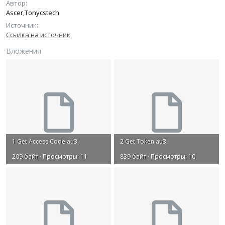
Автор
Ascer,Tonycstech
Источник
Ссылка на источник
Вложения
1 Get Access Code.au3
2 Get Token.au3
209 байт · Просмотры: 11
839 байт · Просмотры: 10