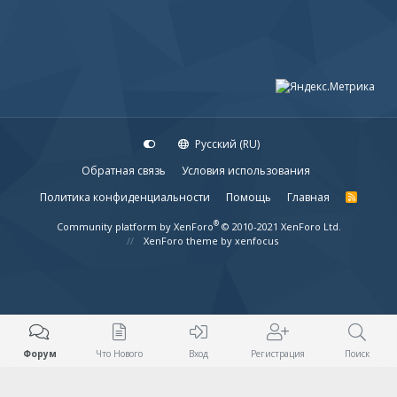
Русский (RU)
Обратная связь
Условия использования
Политика конфиденциальности
Помощь
Главная
R
S
S
®
Community platform by XenForo
© 2010-2021 XenForo Ltd.
XenForo theme
by xenfocus
Форум
Что Нового
Вход
Регистрация
Поиск