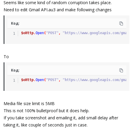
Seems like some kind of random corruption takes place.
Save and run.
Need to edit Gmail API.au3 and make following changes
Verify email was sent.
Код:
$oHttp
.
Open
(
"POST"
,
"https://www.googleapis.com/gmail
To
Код:
$oHttp
.
Open
(
"POST"
,
"https://www.googleapis.com/gmail
Media file size limit is 5MB
This is not 100% bulletproof but it does help.
If you take screenshot and emailing it, add small delay after
taking it, like couple of seconds just in case.