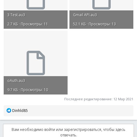
3 Test.au3
Gmail API.au3
2.7 КБ · Просмотры: 11
52.1 КБ · Просмотры: 13
oAuth.au3
9.7 КБ · Просмотры: 10
Последнее редактирование:
12 Мар 2021
Р
Dinhld85
е
а
к
Вам необходимо войти или зарегистрироваться, чтобы здесь
ц
отвечать.