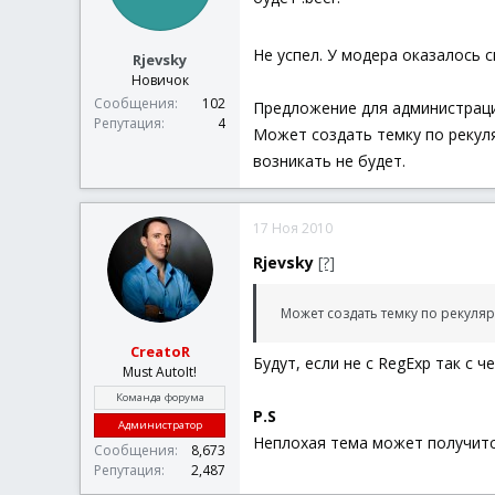
Не успел. У модера оказалось 
Rjevsky
Новичок
Сообщения
102
Предложение для администраци
Репутация
4
Может создать темку по рекуля
возникать не будет.
17 Ноя 2010
Rjevsky
[?]
Может создать темку по рекуляр
CreatoR
Будут, если не с RegExp так с ч
Must AutoIt!
Команда форума
P.S
Администратор
Неплохая тема может получитс
Сообщения
8,673
Репутация
2,487