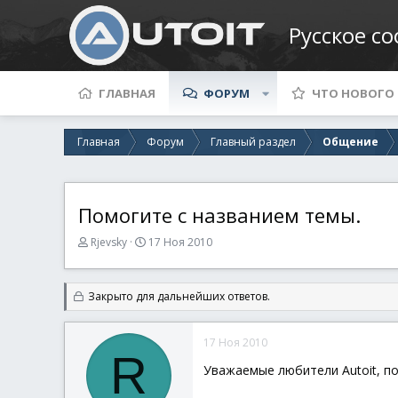
Русское с
ГЛАВНАЯ
ФОРУМ
ЧТО НОВОГО
Главная
Форум
Главный раздел
Общение
Помогите с названием темы.
А
Д
Rjevsky
17 Ноя 2010
в
а
т
т
о
а
Закрыто для дальнейших ответов.
р
н
т
а
е
ч
17 Ноя 2010
м
а
R
ы
л
Уважаемые любители Autoit, п
а