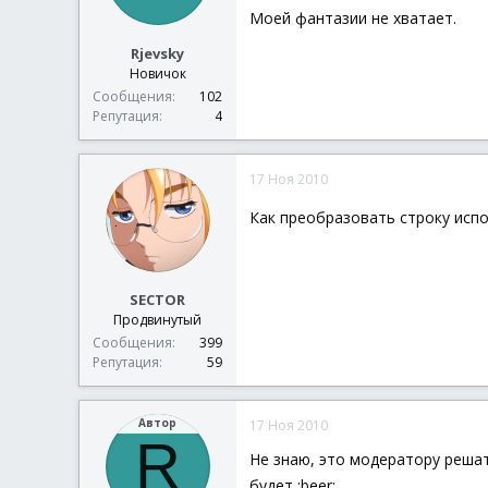
Моей фантазии не хватает.
Rjevsky
Новичок
Сообщения
102
Репутация
4
17 Ноя 2010
Как преобразовать строку испо
SECTOR
Продвинутый
Сообщения
399
Репутация
59
Автор
17 Ноя 2010
R
Не знаю, это модератору решат
будет :beer: