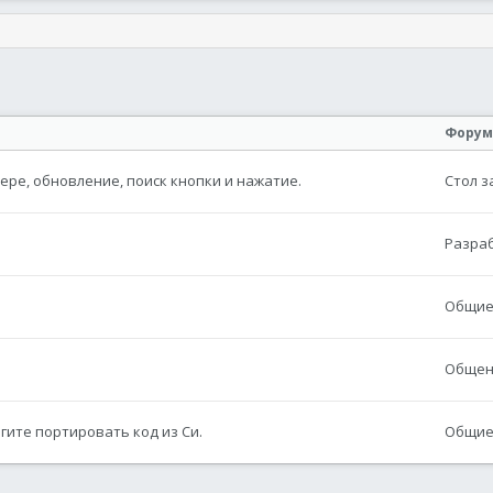
онная почта
сылка
Форум
ере, обновление, поиск кнопки и нажатие.
Стол з
Разра
Общие 
Общен
огите портировать код из Си.
Общие 