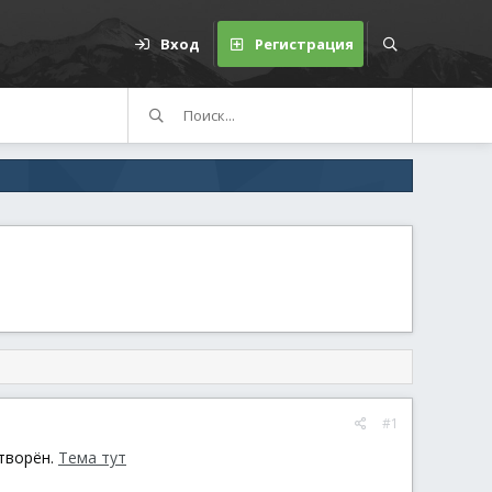
Вход
Регистрация
#1
творён.
Тема тут