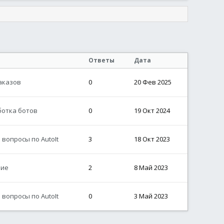
Ответы
Дата
аказов
0
20 Фев 2025
ботка ботов
0
19 Окт 2024
вопросы по AutoIt
3
18 Окт 2023
ие
2
8 Май 2023
вопросы по AutoIt
0
3 Май 2023