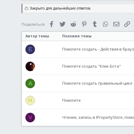
Закрыто для дальнейших ответов.
Facebook
Twitter
Reddit
Pinterest
Tumblr
WhatsApp
Электр
С
Поделиться:
Автор темы
Похожие темы
E
Помогите создать - Действия в брауз
Помогите создать "Клик Бота"
A
Помогите создать правильный цикл
H
Помогите
V
Чтение, запись в IPropertyStore, пом