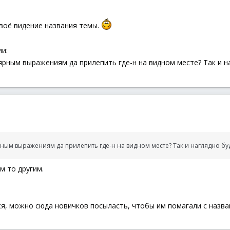
своё видение названия темы.
и:
рным выражениям да прилепить где-н на видном месте? Так и на
ным выражениям да прилепить где-н на видном месте? Так и наглядно буде
ем то другим.
я, можно сюда новичков посыласть, чтобы им помагали с назва