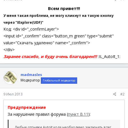
Всем привет!!!
У меня такая проблема, не могу кликнут на такую кнопку
через "IExplore(UDF)"
Код: <div id="_confirmLayer">
<input id="_confirm" class="button_m green" type="submit"
value="Скачать удаленно" name="_confirm">
</div>
Заранее спасибо, и буду очень благодарен!!!
:IL_AutoIt_1:
madmasles
Модератор
Глобальный модератор
9 Июл 2013
#2
Предупреждение
За нарушение правил форума (
пункт В.11
):
Любые отрывки AutoIt кода необходимо заключать в тег