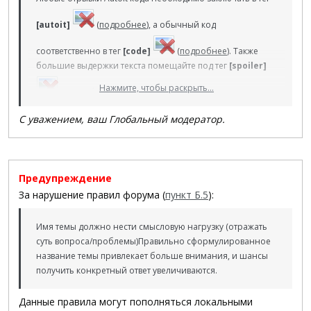
[autoit]
(
подробнее
), а обычный код
соответственно в тег
[code]
(
подробнее
). Также
большие выдержки текста помещайте под тег
[spoiler]
Нажмите, чтобы раскрыть...
(
подробнее
), там где это поддерживается
естественно. Как в случае с названием темы, также
С уважением, ваш Глобальный модератор.
короткое и эргономичное сообщение привлекает
больше внимания, и шансы на получение конкретного
ответа увеличиваются.
Предупреждение
За нарушение правил форума (
пункт Б.5
):
Имя темы должно нести смысловую нагрузку (отражать
суть вопроса/проблемы)
Правильно сформулированное
название темы привлекает больше внимания, и шансы
получить конкретный ответ увеличиваются.
Данные правила могут пополняться локальными