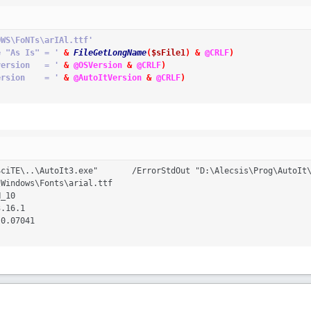
OWS\FoNTs\arIAl.ttf'
e "As Is" = '
&
FileGetLongName
(
$sFile1
)
&
@CRLF
)
version   = '
&
@OSVersion
&
@CRLF
)
ersion    = '
&
@AutoItVersion
&
@CRLF
)
ciTE\..\AutoIt3.exe"       /ErrorStdOut "D:\Alecsis\Prog\AutoIt\
Windows\Fonts\arial.ttf

_10

.16.1

 0.07041