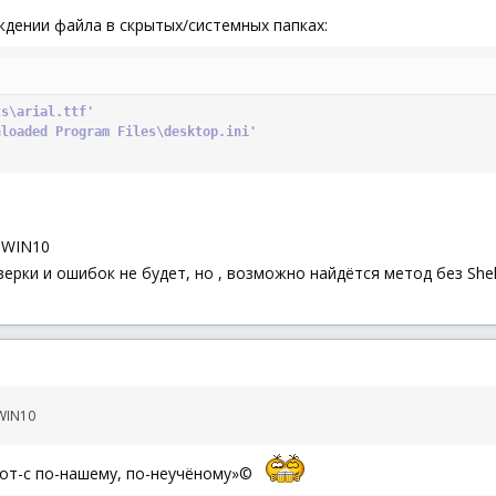
ждении файла в скрытых/системных папках:
ts\arial.ttf'
nloaded Program Files\desktop.ini'
я WIN10
ки и ошибок не будет, но , возможно найдётся метод без Shell.A
 WIN10
Вот-с по-нашему, по-неучёному»©