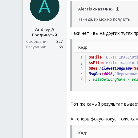
A
Alecsis сказал(а):
Таки да, их можно получить
Andrey_A
Таки нет - вы на других путях 
Продвинутый
Сообщения
327
Репутация
68
Код:
$sFile
=
'E:\TC IMAGE\Ut
$sFile
=
'e:\tc image\ut
$Res
=
FileGetLongName
(
$
MsgBox
(
4096
,
'Переменна
; FileGetLongName - во
Тот же самый результат выда
А теперь фокус-покус: тоже са
Код: