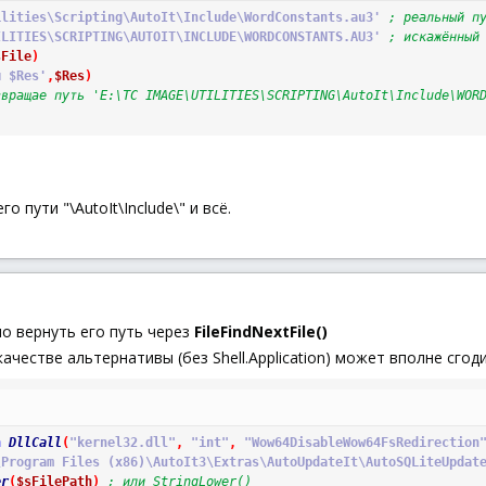
ilities\Scripting\AutoIt\Include\WordConstants.au3'
; реальный п
ILITIES\SCRIPTING\AUTOIT\INCLUDE\WORDCONSTANTS.AU3'
; искажённый
sFile
)
я $Res'
,
$Res
)
звращае путь 'E:\TC IMAGE\UTILITIES\SCRIPTING\AutoIt\Include\WOR
го пути "\AutoIt\Include\" и всё.
о вернуть его путь через
FileFindNextFile()
качестве альтернативы (без Shell.Application) может вполне сгод
n
DllCall
(
"kernel32.dll"
,
"int"
,
"Wow64DisableWow64FsRedirection
\Program Files (x86)\AutoIt3\Extras\AutoUpdateIt\AutoSQLiteUpdat
er
(
$sFilePath
)
; или StringLower()