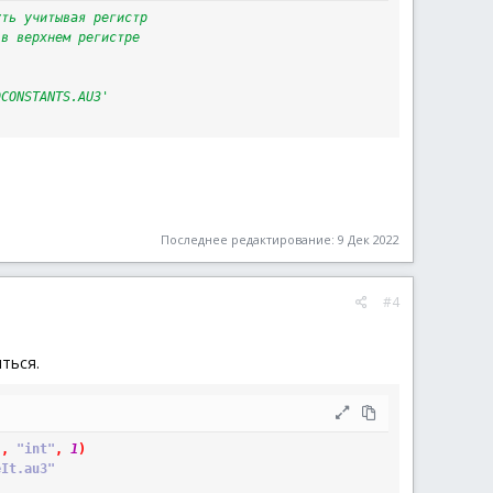
уть учитывая регистр
 в верхнем регистре
DCONSTANTS.AU3'
Последнее редактирование:
9 Дек 2022
#4
иться.
"
,
"int"
,
1
)
eIt.au3"