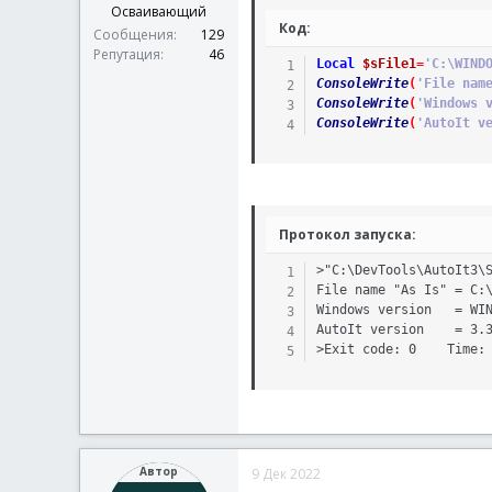
Осваивающий
Код:
Сообщения
129
Репутация
46
Local
$sFile1
=
'C:\WIND
ConsoleWrite
(
'File nam
ConsoleWrite
(
'Windows 
ConsoleWrite
(
'AutoIt v
Протокол запуска:
>"C:\DevTools\AutoIt3\S
File name "As Is" = C:\
Windows version   = WIN
AutoIt version    = 3.3
>Exit code: 0    Time:
Автор
9 Дек 2022