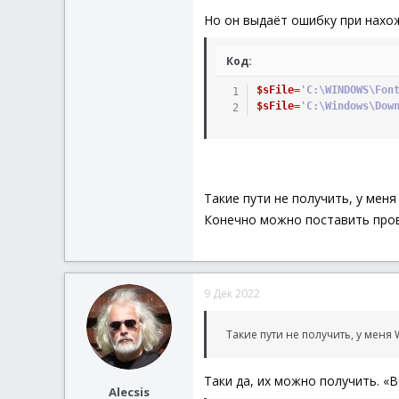
Но он выдаёт ошибку при нахо
Код:
$sFile
=
'C:\WINDOWS\Fon
$sFile
=
'C:\Windows\Dow
Такие пути не получить, у мен
Конечно можно поставить провер
9 Дек 2022
Такие пути не получить, у меня
Таки да, их можно получить. «
Alecsis