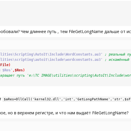
пробовали? Чем длиннее путь , тем FileGetLongName дальше от ист
ilities\Scripting\AutoIt\Include\WordConstants.au3'
; реальный п
ilities\scripting\autoit\include\wordconstants.au3'
; искажённый
sFile
)
я $Res'
,
$Res
)
звращает путь 'e:\TC IMAGE\utilities\scripting\AutoIt\Include\wo
ёт
$aRes=DllCall('kernel32.dll','int','GetLongPathName','str',$sF
мое, но в верхнем регистре, и что нам выдаёт FileGetLongName?