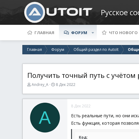
Русское с
ГЛАВНАЯ
ФОРУМ
ЧТО НОВОГО
Главная
Форум
Общий раздел по AutoIt
Общи
Получить точный путь с учётом 
А
Д
Andrey_A
8 Дек 2022
в
а
т
т
о
а
8 Дек 2022
р
н
A
т
а
Есть реальные пути, но они ис
е
ч
Есть функция, которая позволя
м
а
ы
л
а
Код: