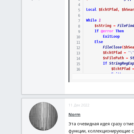
Local
$EchtPfad
,
$hSea
While
1
$sString
=
FileFin
If
@error
Then
ExitLoop
Else
FileClose
(
$hSe
$EchtPfad
=
"\
$sFilePath
=
S
If
StringRegEx
$EchtPfad
ExitLoop
Else
$hSearch
=
If
$hSearc
ExitLo
EndIf
11 Дек 2022
EndIf
EndIf
Norm
WEnd
Эта очевидная идея сразу отме
MsgBox
(
0
,
FileExists
(
$
функции, коллекционирующие ср