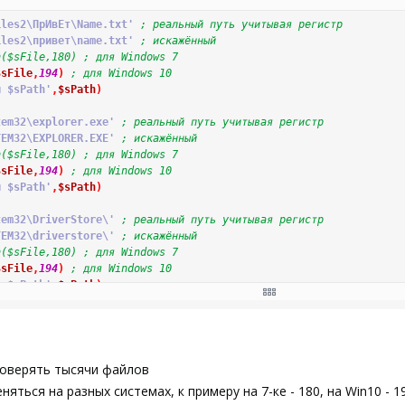
iles2\ПрИвЕт\Name.txt'
; реальный путь учитывая регистр
iles2\привет\name.txt'
; искажённый
h($sFile,180) ; для Windows 7
$sFile
,
194
)
; для Windows 10
я $sPath'
,
$sPath
)
tem32\explorer.exe'
; реальный путь учитывая регистр
TEM32\EXPLORER.EXE'
; искажённый
h($sFile,180) ; для Windows 7
$sFile
,
194
)
; для Windows 10
я $sPath'
,
$sPath
)
tem32\DriverStore\'
; реальный путь учитывая регистр
TEM32\driverstore\'
; искажённый
h($sFile,180) ; для Windows 7
$sFile
,
194
)
; для Windows 10
я $sPath'
,
$sPath
)
File
,
$iIndex
)
ll.Application'
)
p
(
$sFile
,
'(.*\\)(.+\\?)'
,
3
)
роверять тысячи файлов
eSpace
(
$aPath
[
0
]
)
ться на разных системах, к примеру на 7-ке - 180, на Win10 - 19
Then