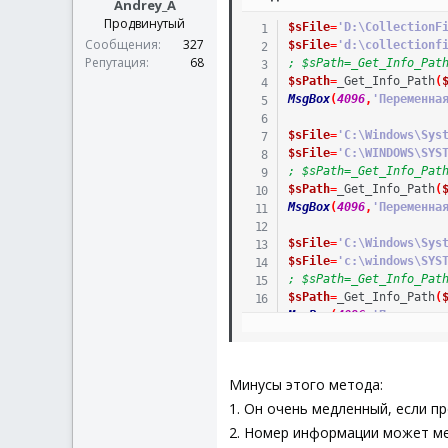
Andrey_A
Продвинутый
$sFile
=
'D:\CollectionF
Сообщения
327
$sFile
=
'd:\collectionf
Репутация
68
; $sPath=_Get_Info_Pat
$sPath
=
_Get_Info_Path
(
MsgBox
(
4096
,
'Переменна
$sFile
=
'C:\Windows\Sys
$sFile
=
'C:\WINDOWS\SYS
; $sPath=_Get_Info_Pat
$sPath
=
_Get_Info_Path
(
MsgBox
(
4096
,
'Переменна
$sFile
=
'C:\Windows\Sys
$sFile
=
'c:\windows\SYS
; $sPath=_Get_Info_Pat
$sPath
=
_Get_Info_Path
(
MsgBox
(
4096
,
'Переменна
Func
_Get_Info_Path
(
$s
$oApp
=
ObjCreate
(
'She
Минусы этого метода:
If
IsObj
(
$oApp
)
Then
$aPath
=
StringRegEx
1. Он очень медленный, если п
$oObject
=
$oApp
.
Nam
2. Номер информации может меня
If
IsObj
(
$oObject
)