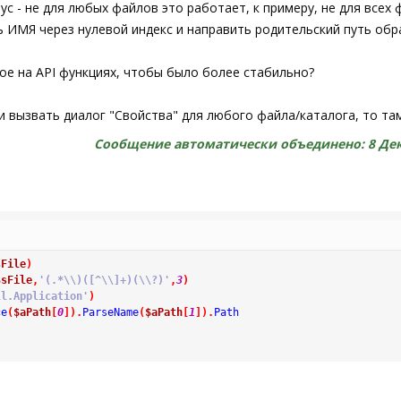
ус - не для любых файлов это работает, к примеру, не для все
ParseName
(
$aPath
[
1
]
)
Then
Return
$oObject
.
GetDetailsOf
(
$oName
,
$iIndex
)
 ИМЯ через нулевой индекс и направить родительский путь обр
ое на API функциях, чтобы было более стабильно?
ли вызвать диалог "Свойства" для любого файла/каталога, то та
Сообщение автоматически объединено:
8 Де
sFile
)
$sFile
,
'(.*\\)([^\\]+)(\\?)'
,
3
)
ll.Application'
)
ce
(
$aPath
[
0
]
)
.
ParseName
(
$aPath
[
1
]
)
.
Path