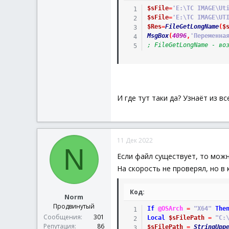
$sFile
=
'E:\TC IMAGE\Ut
$sFile
=
'E:\TC IMAGE\UT
$Res
=
FileGetLongName
(
$
MsgBox
(
4096
,
'Переменна
; FileGetLongName - во
И где тут таки да? Узнаёт из все
11 Дек 2022
N
Если файл существует, то можн
На скорость не проверял, но в 
Код:
Norm
Продвинутый
If
@OSArch
=
"X64"
The
Сообщения
301
Local
$sFilePath
=
"C:
Репутация
86
$sFilePath
=
StringUpp