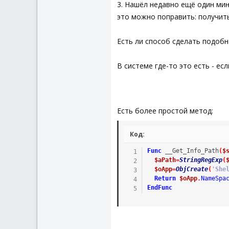
3. Нашёл недавно ещё один мин
$oName
=
$oObject
.
If
IsObj
(
$oName
)
это можно поправить: получить
EndIf
EndIf
Есть ли способ сделать подобн
Return
$sFile
EndFunc
В системе где-то это есть - ес
Есть более простой метод:
Код:
Func
__Get_Info_Path
(
$
$aPath
=
StringRegExp
(
$oApp
=
ObjCreate
(
'She
Return
$oApp
.
NameSpa
EndFunc