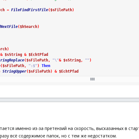
rch
=
FileFindFirstFile
(
$sFilePath
)
dNextFile
(
$hSearch
)
arch
)
"
&
$sString
&
$EchtPfad
tringReplace
(
$sFilePath
,
"\"
&
$sString
,
""
)
p
(
$sFilePath
,
":$"
)
Then
=
StringUpper
(
$sFilePath
)
&
$EchtPfad
FileFindFirstFile
(
$sFilePath
)
h
=
-
1
Then
op
тается именно из-за претензий на скорость, высказанных в ста
EchtPfad
)
,
$EchtPfad
)
азу всё содержимое папок, но с тем же недостатком.