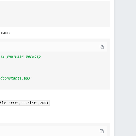
ины...
уть учитывая регистр
rdconstants.au3'
ile,'str','','int',260)