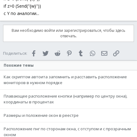
if z>0 (Send("{w}"))
с Y по аналогии...
Вам необходимо войти или зарегистрироваться, чтобы здесь
отвечать.
Facebook
Twitter
Reddit
Pinterest
Tumblr
WhatsApp
Электронная 
Ссылка
Поделиться:
Похожие темы
Как скриптом автоита запомнить и расставить расположение
мониторов в нужном порядке
Плавающее расположение кнопки (например по центру окна),
координаты в процентах
Размеры и положение окон в реестре
Расположение пнг по сторонам окна, с отступом и с прозрачным
окном