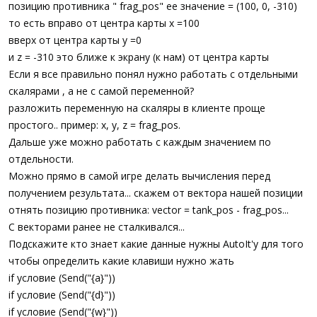
позицию противника " frag_pos" ее значение = (100, 0, -310)
то есть вправо от центра карты x =100
вверх от центра карты y =0
и z = -310 это ближе к экрану (к нам) от центра карты
Если я все правильно понял нужно работать с отдельными
скалярами , а не с самой переменной?
разложить переменную на скаляры в клиенте проще
простого.. пример: x, y, z = frag_pos.
Дальше уже можно работать с каждым значением по
отдельности.
Можно прямо в самой игре делать вычисления перед
получением результата... скажем от вектора нашей позиции
отнять позицию противника: vector = tank_pos - frag_pos...
С векторами ранее не сталкивался...
Подскажите кто знает какие данные нужны AutoIt'у для того
чтобы определить какие клавиши нужно жать
if условие (Send("{a}"))
if условие (Send("{d}"))
if условие (Send("{w}"))