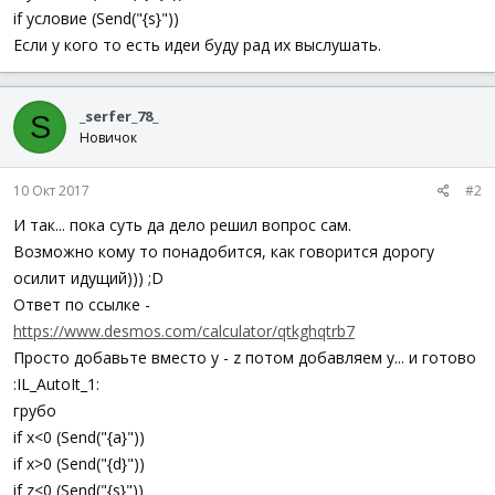
if условие (Send("{s}"))
Если у кого то есть идеи буду рад их выслушать.
_serfer_78_
S
Новичок
10 Окт 2017
#2
И так... пока суть да дело решил вопрос сам.
Возможно кому то понадобится, как говорится дорогу
осилит идущий))) ;D
Ответ по ссылке -
https://www.desmos.com/calculator/qtkghqtrb7
Просто добавьте вместо y - z потом добавляем y... и готово
:IL_AutoIt_1:
грубо
if x<0 (Send("{a}"))
if x>0 (Send("{d}"))
if z<0 (Send("{s}"))