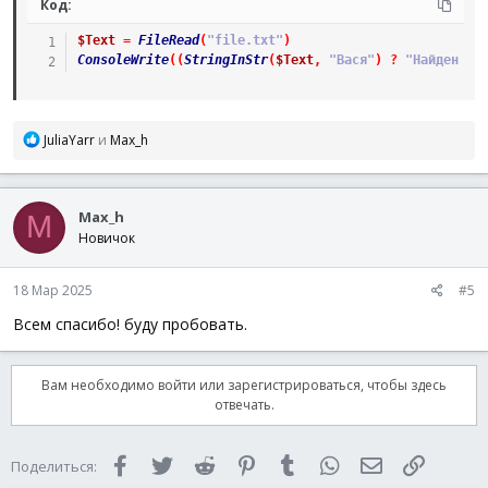
Код:
$Text
=
FileRead
(
"file.txt"
)
ConsoleWrite
(
(
StringInStr
(
$Text
,
"Вася"
)
?
"Найден Ва
Р
JuliaYarr
и
Max_h
е
а
к
Max_h
ц
M
и
Новичок
и
:
18 Мар 2025
#5
Всем спасибо! буду пробовать.
Вам необходимо войти или зарегистрироваться, чтобы здесь
отвечать.
Facebook
Twitter
Reddit
Pinterest
Tumblr
WhatsApp
Электронная 
Ссылка
Поделиться: