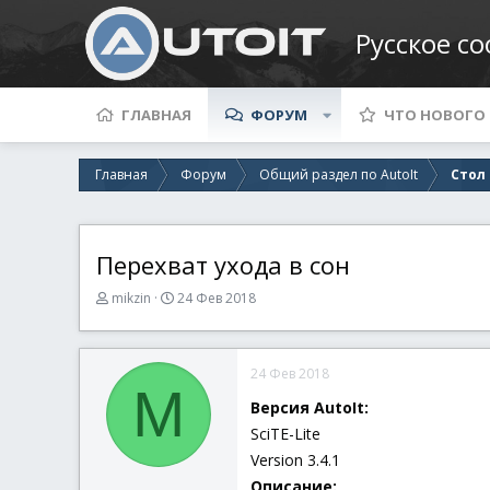
Русское с
ГЛАВНАЯ
ФОРУМ
ЧТО НОВОГО
Главная
Форум
Общий раздел по AutoIt
Стол
Перехват ухода в сон
А
Д
mikzin
24 Фев 2018
в
а
т
т
о
а
24 Фев 2018
р
н
M
т
а
Версия AutoIt:
е
ч
SciTE-Lite
м
а
ы
л
Version 3.4.1
а
Описание: