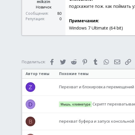
mikzin
подскажите пож. как поймать ух
Новичок
Сообщения
80
Репутация
0
Примечания:
Windows 7 Ultimate (64 bit)
Facebook
Twitter
Reddit
Pinterest
Tumblr
WhatsApp
Электр
С
Поделиться:
Автор темы
Похожие темы
Z
Перехват и блокировка перемещений
D
Скрипт перехватывае
Мышь, клавиатура
B
перехват буфера и запуск консольно