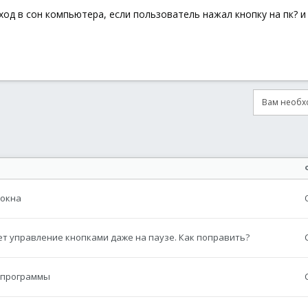
од в сон компьютера, если пользователь нажал кнопку на пк? и н
Вам необхо
онная почта
сылка
 окна
т управление кнопками даже на паузе. Как поправить?
й программы