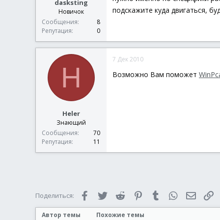
dasksting
подскажите куда двигаться, буд
Новичок
Сообщения
8
Репутация
0
7 Дек 2010
H
Возможно Вам поможет
WinPc
Heler
Знающий
Сообщения
70
Репутация
11
Facebook
Twitter
Reddit
Pinterest
Tumblr
WhatsApp
Электр
С
Поделиться:
Автор темы
Похожие темы