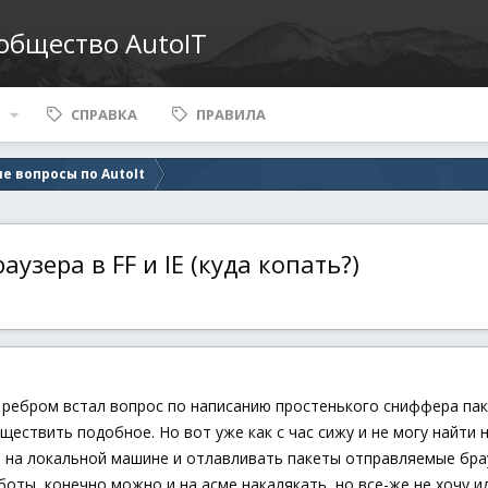
ообщество AutoIT
СПРАВКА
ПРАВИЛА
е вопросы по AutoIt
узера в FF и IE (куда копать?)
 ребром встал вопрос по написанию простенького сниффера пакет
уществить подобное. Но вот уже как с час сижу и не могу найти
 на локальной машине и отлавливать пакеты отправляемые брауз
оты, конечно можно и на асме накалякать, но все-же не хочу и