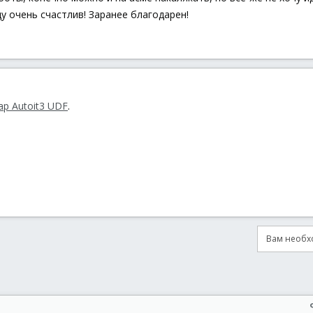
у очень счастлив! Заранее благодарен!
ap Autoit3 UDF
.
Вам необхо
онная почта
сылка