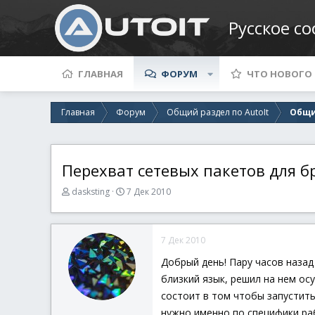
Русское с
ГЛАВНАЯ
ФОРУМ
ЧТО НОВОГО
Главная
Форум
Общий раздел по AutoIt
Общи
Перехват сетевых пакетов для бра
А
Д
dasksting
7 Дек 2010
в
а
т
т
о
а
7 Дек 2010
р
н
т
а
Добрый день! Пару часов назад
е
ч
близкий язык, решил на нем ос
м
а
ы
л
состоит в том чтобы запустить
а
нужно именно по специфики раб