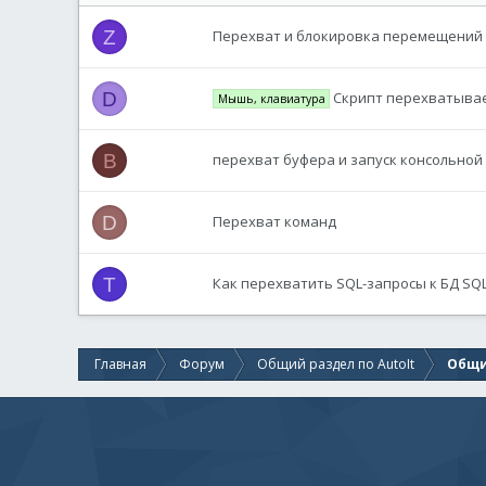
Z
Перехват и блокировка перемещений
D
Скрипт перехватывае
Мышь, клавиатура
B
перехват буфера и запуск консольно
D
Перехват команд
T
Как перехватить SQL-запросы к БД SQL
Главная
Форум
Общий раздел по AutoIt
Общи