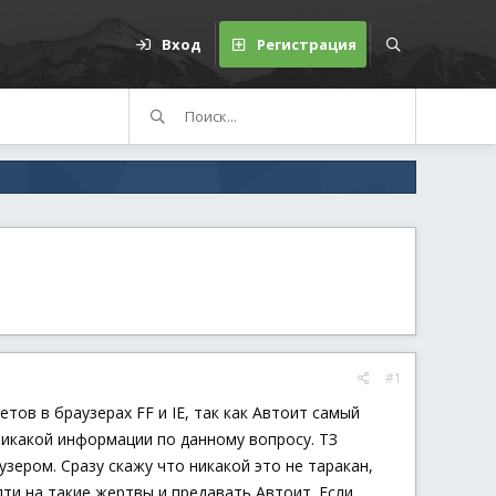
Вход
Регистрация
#1
ов в браузерах FF и IE, так как Автоит самый
 никакой информации по данному вопросу. ТЗ
ером. Сразу скажу что никакой это не таракан,
дти на такие жертвы и предавать Автоит. Если