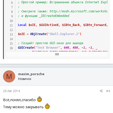
; Простой пример: Встраивание объекта Internet Explor
;
; Смотрите также: http://msdn.microsoft.com/workshop/
; и функцию _IECreateEmbedded
Local
$oIE
,
$GUIActiveX
,
$iBtn_Back
,
$iBtn_Forward
,
$
$oIE
=
ObjCreate
(
"Shell.Explorer.2"
)
; Создаёт простое GUI-окно для вывода
GUICreate
(
"Test Browser"
,
640
,
480
,
-
1
,
-
1
,
_
BitOR
(
$WS_OVERLAPPEDWINDOW
,
$WS_CLIPSIBLINGS
,
$GUIActiveX
=
GUICtrlCreateObj
(
$oIE
,
5
,
5
,
630
,
405
)
GUICtrlSetResizing
(
-
1
,
2
+
4
+
32
+
64
)
Opt
(
"GUIResizeMode"
,
2
+
64
+
256
+
512
)
; Для кнопок
$iBtn_Back
=
GUICtrlCreateButton
(
"Назад"
,
10
,
420
,
60
maxim_porsche
M
$iBtn_Forward
=
GUICtrlCreateButton
(
"Вперёд"
,
80
,
420
Новичок
$iBtn_Refresh
=
GUICtrlCreateButton
(
"Обновить"
,
290
,
GUISetState
(
)
; показывает созданное окно
26 Авг 2014
#4
$oIE
.
navigate
(
$aLinks
[
$iCount
]
)
Всё,понял,спасибо
Тему можно закрывать
; Запускается цикл опроса GUI до тех пор пока окно не
While
1