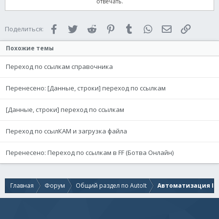
отвечать.
Facebook
Twitter
Reddit
Pinterest
Tumblr
WhatsApp
Электронная 
Ссылка
Поделиться:
Похожие темы
Переход по ссылкам справочника
Перенесено: [Данные, строки] переход по ссылкам
[Данные, строки] переход по ссылкам
Переход по ссылКАМ и загрузка файла
Перенесено: Переход по ссылкам в FF (Ботва Онлайн)
Главная
Форум
Общий раздел по AutoIt
Автоматизация IE