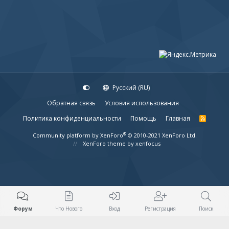
Русский (RU)
Обратная связь
Условия использования
Политика конфиденциальности
Помощь
Главная
R
S
S
®
Community platform by XenForo
© 2010-2021 XenForo Ltd.
XenForo theme
by xenfocus
Форум
Что Нового
Вход
Регистрация
Поиск