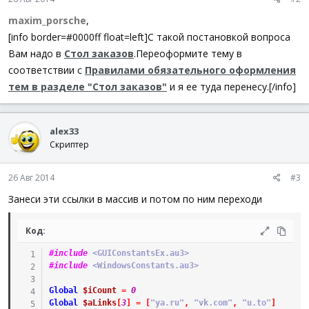
maxim_porsche
,
[info border=#0000ff float=left]С такой постановкой вопроса
Вам надо в
Стол заказов
.
Переоформите тему в
соответствии с
Правилами обязательного оформления
тем в разделе "Стол заказов"
и я ее туда перенесу.[/info]
alex33
Скриптер
26 Авг 2014
#3
Занеси эти ссылки в массив и потом по ним переходи
Код:
#include
 <GUIConstantsEx.au3>
#include
 <WindowsConstants.au3>
Global
$iCount
=
0
Global
$aLinks
[
3
]
=
[
"ya.ru"
,
"vk.com"
,
"u.to"
]