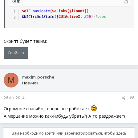
Код:
$oIE
.
navigate
(
$aLinks
[
$iCount
]
)
GUICtrlSetState
(
$GUIActiveX
,
256
)
;focus
Скрипт будет таким:
Спойлер
maxim_porsche
M
Новичок
26 Авг 2014
#8
Огромное спасибо,теперь всё работает
А мерцание можно как-нибудь убрать?( А то раздражает(
Вам необходимо войти или зарегистрироваться, чтобы здесь