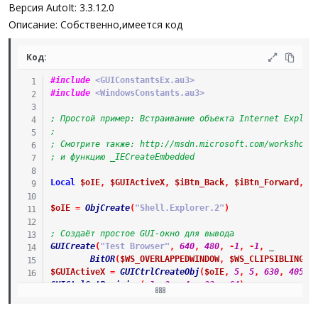
а
Версия AutoIt: 3.3.12.0
Описание: Собственно,имеется код
Код:
#include
 <GUIConstantsEx.au3>
#include
 <WindowsConstants.au3>
; Простой пример: Встраивание объекта Internet Explor
;
; Смотрите также: http://msdn.microsoft.com/workshop/
; и функцию _IECreateEmbedded
Local
$oIE
,
$GUIActiveX
,
$iBtn_Back
,
$iBtn_Forward
,
$
$oIE
=
ObjCreate
(
"Shell.Explorer.2"
)
; Создаёт простое GUI-окно для вывода
GUICreate
(
"Test Browser"
,
640
,
480
,
-
1
,
-
1
,
_
BitOR
(
$WS_OVERLAPPEDWINDOW
,
$WS_CLIPSIBLINGS
,
$GUIActiveX
=
GUICtrlCreateObj
(
$oIE
,
5
,
5
,
630
,
405
)
GUICtrlSetResizing
(
-
1
,
2
+
4
+
32
+
64
)
Opt
(
"GUIResizeMode"
,
2
+
64
+
256
+
512
)
; Для кнопок
$iBtn_Back
=
GUICtrlCreateButton
(
"Назад"
,
10
,
420
,
60