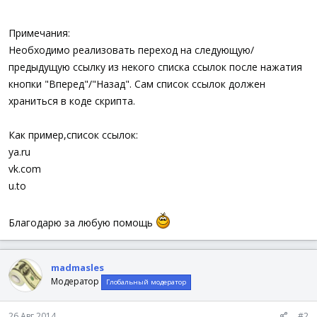
$iBtn_Forward
=
GUICtrlCreateButton
(
"Вперёд"
,
80
,
420
$iBtn_Refresh
=
GUICtrlCreateButton
(
"Обновить"
,
290
,
Примечания:
GUISetState
(
)
; показывает созданное окно
Необходимо реализовать переход на следующую/
предыдущую ссылку из некого списка ссылок после нажатия
$oIE
.
navigate
(
"http://www.autoitscript.com"
)
кнопки "Вперед"/"Назад". Сам список ссылок должен
; Запускается цикл опроса GUI до тех пор пока окно не
храниться в коде скрипта.
While
1
Switch
GUIGetMsg
(
)
Case
$GUI_EVENT_CLOSE
Как пример,список ссылок:
ExitLoop
ya.ru
Case
$iBtn_Back
vk.com
$oIE
.
GoBack
Case
$iBtn_Forward
u.to
$oIE
.
GoForward
Case
$iBtn_Refresh
Благодарю за любую помощь
$oIE
.
document
.
execCommand
(
"Refresh"
)
EndSwitch
WEnd
madmasles
GUIDelete
(
)
Модератор
Глобальный модератор
26 Авг 2014
#2