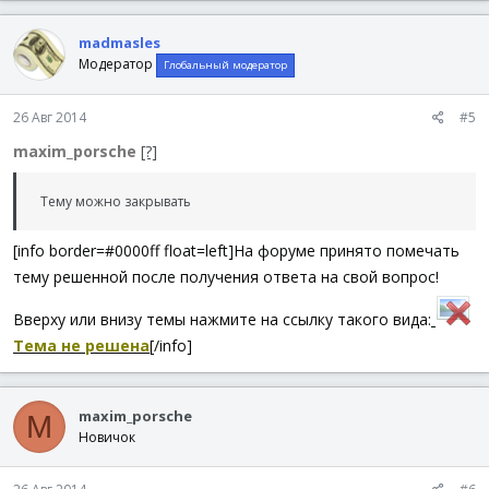
Switch
GUIGetMsg
(
)
Case
$GUI_EVENT_CLOSE
madmasles
ExitLoop
Модератор
Глобальный модератор
Case
$iBtn_Back
$iCount
-=
1
If
$iCount
<
0
Then
$iCount
=
UBound
(
$aLi
26 Авг 2014
#5
If
$iCount
>
(
UBound
(
$aLinks
)
-
1
)
Then
$
maxim_porsche
[?]
$oIE
.
navigate
(
$aLinks
[
$iCount
]
)
Case
$iBtn_Forward
$iCount
+=
1
Тему можно закрывать
If
$iCount
<
0
Then
$iCount
=
UBound
(
$aLi
If
$iCount
>
(
UBound
(
$aLinks
)
-
1
)
Then
$
[info border=#0000ff float=left]На форуме принято помечать
$oIE
.
navigate
(
$aLinks
[
$iCount
]
)
Case
$iBtn_Refresh
тему решенной после получения ответа на свой вопрос!
$oIE
.
document
.
execCommand
(
"Refresh"
)
EndSwitch
Вверху или внизу темы нажмите на ссылку такого вида:
WEnd
Тема не решена
[/info]
GUIDelete
(
)
maxim_porsche
M
Новичок