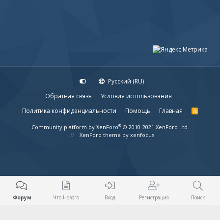
Русский (RU)
Обратная связь
Условия использования
Политика конфиденциальности
Помощь
Главная
R
S
S
®
Community platform by XenForo
© 2010-2021 XenForo Ltd.
XenForo theme
by xenfocus
Форум
Что Нового
Вход
Регистрация
Поиск