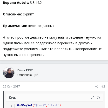
а
Версия AutoIt:
3.3.14.2
Описание:
скрипт
Примечания:
перенос данных
Что-то простое действо не могу найти решение - нужно из
одной папки все ее содержимое перенести в другую -
поддержите умением - как это воплотить - копирование не
нужно именно перенести
Dima1337
Осваивающий
25 Сен 2017
#2
Код:
HotKeySet
(
"{Esc}"
,
"_Exit"
)