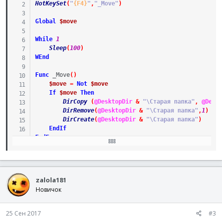
HotKeySet
(
"
{F4}
"
,
"_Move"
)
Global
$move
While
1
Sleep
(
100
)
WEnd
Func
_Move
(
)
$move
=
Not
$move
If
$move
Then
DirCopy
(
@DesktopDir
&
"\Старая папка"
,
@Desk
DirRemove
(
@DesktopDir
&
"\Старая папка"
,
1
)
DirCreate
(
@DesktopDir
&
"\Старая папка"
)
EndIf
EndFunc
Func
_Exit
(
)
Exit
EndFunc
zalola181
Новичок
25 Сен 2017
#3