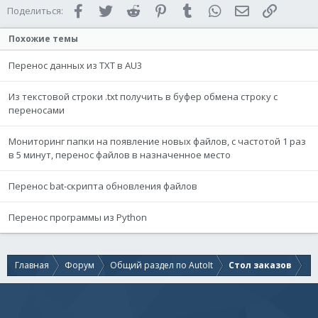
Facebook
Twitter
Reddit
Pinterest
Tumblr
WhatsApp
Электронная 
Ссылка
Поделиться:
Похожие темы
Перенос данных из ТХТ в AU3
Из текстовой строки .txt получить в буфер обмена строку с
переносами
Мониторинг папки на появление новых файлов, с частотой 1 раз
в 5 минут, перенос файлов в назначенное место
Перенос bat-скрипта обновления файлов
Перенос программы из Python
Главная
Форум
Общий раздел по AutoIt
Стол заказов