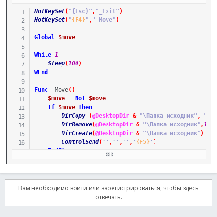
HotKeySet
(
"{Esc}"
,
"_Exit"
)
HotKeySet
(
"
{F4}
"
,
"_Move"
)
Global
$move
While
1
Sleep
(
100
)
WEnd
Func
_Move
(
)
$move
=
Not
$move
If
$move
Then
DirCopy
(
@DesktopDir
&
"\Папка исходник"
,
"C:
DirRemove
(
@DesktopDir
&
"\Папка исходник"
,
1
)
DirCreate
(
@DesktopDir
&
"\Папка исходник"
)
ControlSend
(
''
,
''
,
''
,
'
{F5}
'
)
EndIf
EndFunc
Func
_Exit
(
)
Exit
Вам необходимо войти или зарегистрироваться, чтобы здесь
EndFunc
отвечать.