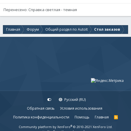
Перенесено: Cправка светлая - темная
Главная
Форум
Общий раздел по AutoIt
Стол заказов
Русский (RU)
Обратная связь
Условия использования
Политика конфиденциальности
Помощь
Главная
R
S
S
®
Community platform by XenForo
© 2010-2021 XenForo Ltd.