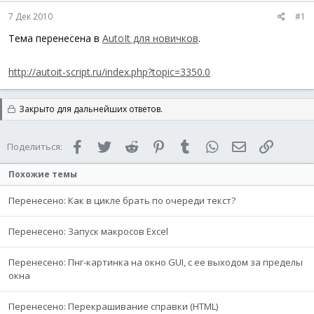
а
7 Дек 2010
#1
Тема перенесена в
AutoIt для новичков
.
http://autoit-script.ru/index.php?topic=3350.0
Закрыто для дальнейших ответов.
Facebook
Twitter
Reddit
Pinterest
Tumblr
WhatsApp
Электронная 
Ссылка
Поделиться:
Похожие темы
Перенесено: Как в цикле брать по очереди текст?
Перенесено: Запуск макросов Excel
Перенесено: Пнг-картинка на окно GUI, с ее выходом за пределы
окна
Перенесено: Перекрашивание справки (HTML)