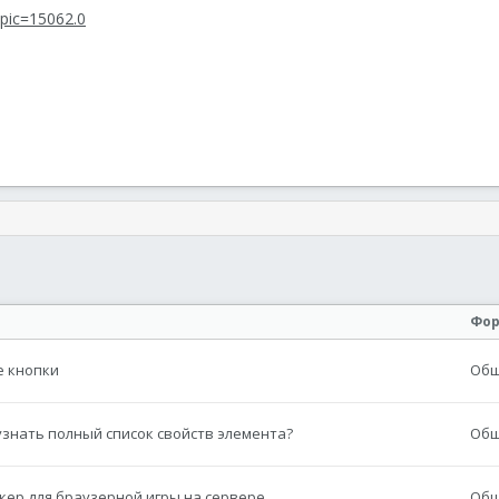
topic=15062.0
онная почта
сылка
Фо
е кнопки
Общ
 узнать полный список свойств элемента?
Общ
икер для браузерной игры на сервере
Общ