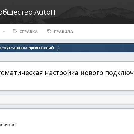
ообщество AutoIT
СПРАВКА
ПРАВИЛА
втоустановка приложений
Автоматическая настройка нового подклю
новичков
.