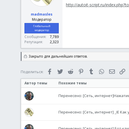
http://autoit-script.ru/index.php?
madmasles
Модератор
Глобальный
модератор
Сообщения
7,789
Репутация
2,323
Закрыто для дальнейших ответов.
Facebook
Twitter
Reddit
Pinterest
Tumblr
WhatsApp
Электр
С
Поделиться:
Автор темы
Похожие темы
Перенесено: [Сеть, интернет]Нажати
Перенесено: [Сеть, интернет] _IE Как
Перенесено: [Сеть, интернет] Бот-кл