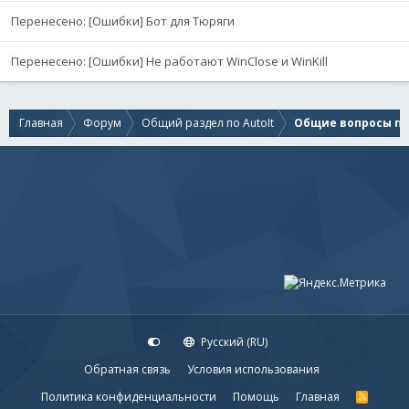
Перенесено: [Ошибки] Бот для Тюряги
Перенесено: [Ошибки] Не работают WinClose и WinKill
Главная
Форум
Общий раздел по AutoIt
Общие вопросы по 
Русский (RU)
Обратная связь
Условия использования
Политика конфиденциальности
Помощь
Главная
R
S