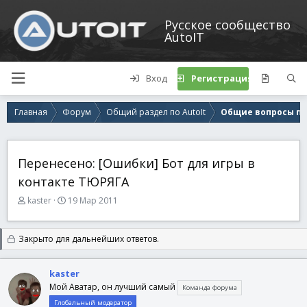
Русское сообщество
AutoIT
Вход
Регистрация
Главная
Форум
Общий раздел по AutoIt
Общие вопросы по 
Перенесено: [Ошибки] Бот для игры в
контакте ТЮРЯГА
А
Д
kaster
19 Мар 2011
в
а
т
т
о
а
Закрыто для дальнейших ответов.
р
н
т
а
kaster
е
ч
м
а
Мой Аватар, он лучший самый
Команда форума
ы
л
Глобальный модератор