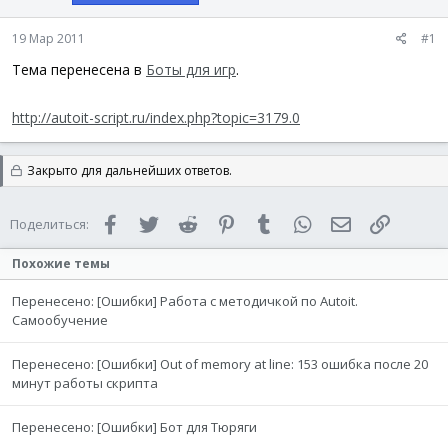
а
19 Мар 2011
#1
Тема перенесена в
Боты для игр
.
http://autoit-script.ru/index.php?topic=3179.0
Закрыто для дальнейших ответов.
Facebook
Twitter
Reddit
Pinterest
Tumblr
WhatsApp
Электронная 
Ссылка
Поделиться:
Похожие темы
Перенесено: [Ошибки] Работа с методичкой по Autoit.
Самообучение
Перенесено: [Ошибки] Out of memory at line: 153 ошибка после 20
минут работы скрипта
Перенесено: [Ошибки] Бот для Тюряги