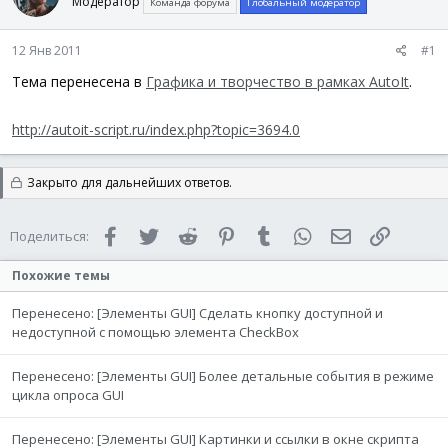
Модератор
Команда форума
Глобальный модератор
ы
л
а
12 Янв 2011
#1
Тема перенесена в
Графика и творчество в рамках AutoIt
.
http://autoit-script.ru/index.php?topic=3694.0
Закрыто для дальнейших ответов.
Facebook
Twitter
Reddit
Pinterest
Tumblr
WhatsApp
Электронная 
Ссылка
Поделиться:
Похожие темы
Перенесено: [Элементы GUI] Сделать кнопку доступной и
недоступной с помощью элемента CheckBox
Перенесено: [Элементы GUI] Более детальные события в режиме
цикла опроса GUI
Перенесено: [Элементы GUI] Картинки и ссылки в окне скрипта