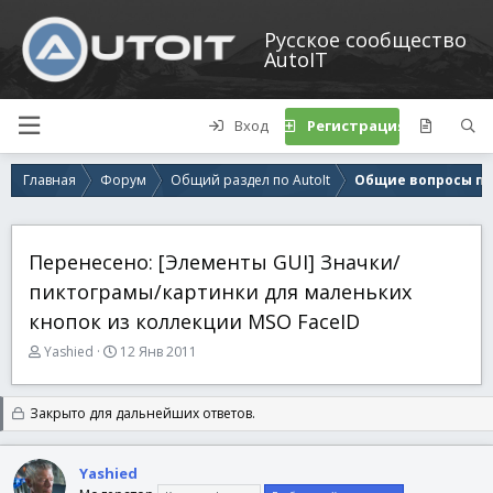
Русское сообщество
AutoIT
Вход
Регистрация
Главная
Форум
Общий раздел по AutoIt
Общие вопросы по 
Перенесено: [Элементы GUI] Значки/
пиктограмы/картинки для маленьких
кнопок из коллекции MSO FaceID
А
Д
Yashied
12 Янв 2011
в
а
т
т
о
а
Закрыто для дальнейших ответов.
р
н
т
а
е
ч
Yashied
м
а