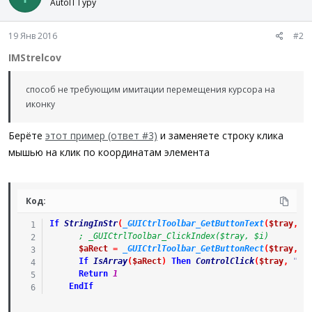
AutoIT Гуру
19 Янв 2016
#2
IMStrelcov
способ не требующим имитации перемещения курсора на
иконку
Берёте
этот пример (ответ #3)
и заменяете строку клика
мышью на клик по координатам элемента
Код:
If
StringInStr
(
_GUICtrlToolbar_GetButtonText
(
$tray
,
_
; _GUICtrlToolbar_ClickIndex($tray, $i)
$aRect
=
_GUICtrlToolbar_GetButtonRect
(
$tray
,
_
If
IsArray
(
$aRect
)
Then
ControlClick
(
$tray
,
""
,
Return
1
EndIf