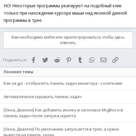
НО! Некоторые программы реагируют на подобный клик
только при нахождении курсора мыши над иконкой данной
программы в трее.
Вам необходимо войти или зарегистрироваться, чтобы здесь
отвечать.
Facebook
Twitter
Reddit
Pinterest
Tumblr
WhatsApp
Электронная 
Ссылка
Поделиться:
Похожие темы
Как на gui - отобразить панель задач монитора - с кнопками
Автоматически скрывать панель задач
[Окна, Диалоги] Как добавить иконку в заголовок MsgBox и в
панель задач после запуска скрипта
[Окна, Диалоги] По умолчанию запускается в трее, а нужно
вывести на панель задач