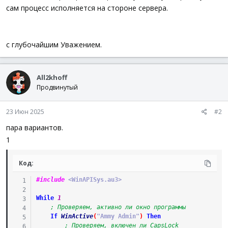
сам процесс исполняется на стороне сервера.
с глубочайшим Уважением.
All2khoff
Продвинутый
23 Июн 2025
#2
пара вариантов.
1
Код:
#include
 <WinAPISys.au3>
While
1
; Проверяем, активно ли окно программы
If
WinActive
(
"Ammy Admin"
)
Then
; Проверяем, включен ли CapsLock