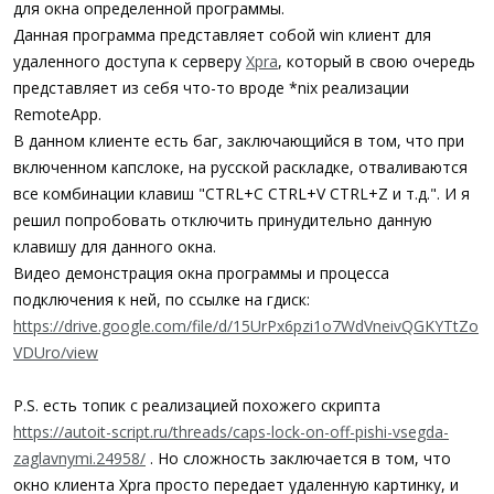
для окна определенной программы.
Данная программа представляет собой win клиент для
удаленного доступа к серверу
Xpra
, который в свою очередь
представляет из себя что-то вроде *nix реализации
RemoteApp.
В данном клиенте есть баг, заключающийся в том, что при
включенном капслоке, на русской раскладке, отваливаются
все комбинации клавиш "CTRL+C CTRL+V CTRL+Z и т.д.". И я
решил попробовать отключить принудительно данную
клавишу для данного окна.
Видео демонстрация окна программы и процесса
подключения к ней, по ссылке на гдиск:
https://drive.google.com/file/d/15UrPx6pzi1o7WdVneivQGKYTtZo
VDUro/view
P.S. есть топик с реализацией похожего скрипта
https://autoit-script.ru/threads/caps-lock-on-off-pishi-vsegda-
zaglavnymi.24958/
. Но сложность заключается в том, что
окно клиента Xpra просто передает удаленную картинку, и