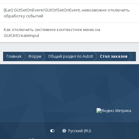
[Баг] GUISetOnEvent/GUICtrlSetOnEvent, невозможно отключить
обработку событий
Как отключить системное контекстное меню на
GUICtrlCreateInput
Главная
Форум
Общий раздел по AutoIt
Стол заказов
Русский (RU)