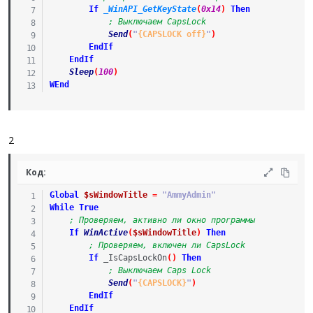
If
_WinAPI_GetKeyState
(
0x14
)
Then
; Выключаем CapsLock
Send
(
"
{CAPSLOCK off}
"
)
EndIf
EndIf
Sleep
(
100
)
WEnd
2
Код:
Global
$sWindowTitle
=
"AmmyAdmin"
While
True
; Проверяем, активно ли окно программы
If
WinActive
(
$sWindowTitle
)
Then
; Проверяем, включен ли CapsLock
If
_IsCapsLockOn
(
)
Then
; Выключаем Caps Lock
Send
(
"
{CAPSLOCK}
"
)
EndIf
EndIf