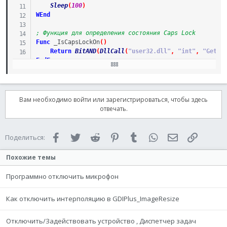
Sleep
(
100
)
WEnd
; Функция для определения состояния Caps Lock
Func
_IsCapsLockOn
(
)
Return
BitAND
(
DllCall
(
"user32.dll"
,
"int"
,
"GetKe
EndFunc
Вам необходимо войти или зарегистрироваться, чтобы здесь
отвечать.
Facebook
Twitter
Reddit
Pinterest
Tumblr
WhatsApp
Электронная 
Ссылка
Поделиться:
Похожие темы
Программно отключить микрофон
Как отключить интерполяцию в GDIPlus_ImageResize
Отключить/Задействовать устройство , Диспетчер задач