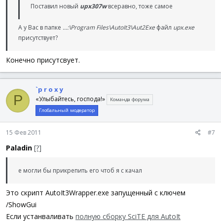
Поставил новый
upx307w
всеравно, тоже самое
А у Вас в папке
...:\Program Files\AutoIt3\Aut2Exe
файл
upx.exe
присутствует?
Конечно присутсвует.
`p r o x y
P
«Улыбайтесь, господа!»
Команда форума
Глобальный модератор
15 Фев 2011
#7
Paladin
[?]
е могли бы прикрепить его чтоб я с качал
Это скрипт AutoIt3Wrapper.exe запущенный с ключем
/ShowGui
Если устанваливать
полную сборку SciTE для AutoIt