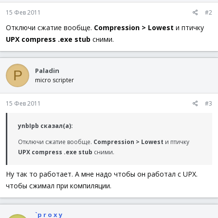
15 Фев 2011
#2
Отключи сжатие вообще.
Compression > Lowest
и птичку
UPX compress .exe stub
сними.
Paladin
P
micro scripter
15 Фев 2011
#3
ynbIpb сказал(а):
Отключи сжатие вообще.
Compression > Lowest
и птичку
UPX compress .exe stub
сними.
Ну так то работает. А мне надо чтобы он работал с UPX.
чтобы сжимал при компиляции.
`p r o x y