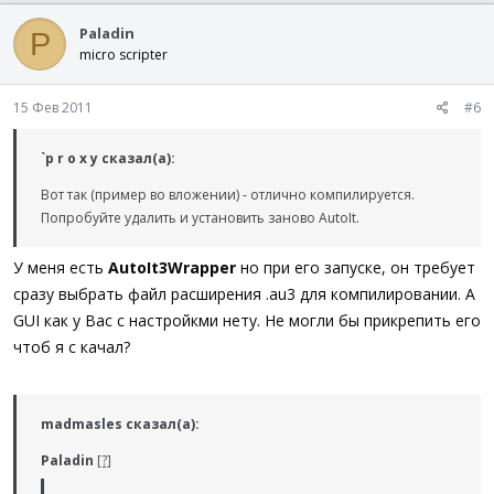
Paladin
P
micro scripter
15 Фев 2011
#6
`p r o x y сказал(а):
Вот так (пример во вложении) - отлично компилируется.
Попробуйте удалить и установить заново AutoIt.
У меня есть
AutoIt3Wrapper
но при его запуске, он требует
сразу выбрать файл расширения .au3 для компилировании. А
GUI как у Вас с настройкми нету. Не могли бы прикрепить его
чтоб я с качал?
madmasles сказал(а):
Paladin
[?]