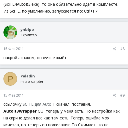
(SciTE4AutoIt3.exe), то она обязательно идет в комплекте.
Из SciTE, по умолчанию, запускается по: Ctrl+F7
ynbIpb
Скриптер
15 Фев 2011
#8
накрой аспаком, он лучше жмёт.
Paladin
P
micro scripter
15 Фев 2011
#9
ссылочку
SCITE для AutoIT
скачал, поставил.
AutoIt3Wrapper
GUI теперь у меня есть. По настройка как
на скрине делал все как там есть. Теперь ошибка моя
исчезла, но теперь он пожеланию То Сжимает, то не