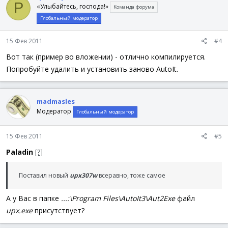
P
«Улыбайтесь, господа!»
Команда форума
Глобальный модератор
15 Фев 2011
#4
Вот так (пример во вложении) - отлично компилируется.
Попробуйте удалить и установить заново AutoIt.
madmasles
Модератор
Глобальный модератор
15 Фев 2011
#5
Paladin
[?]
Поставил новый
upx307w
всеравно, тоже самое
А у Вас в папке
...:\Program Files\AutoIt3\Aut2Exe
файл
upx.exe
присутствует?