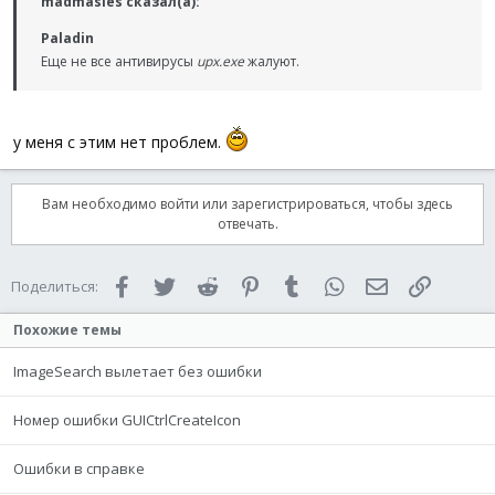
madmasles сказал(а):
Paladin
Еще не все антивирусы
upx.exe
жалуют.
у меня с этим нет проблем.
Вам необходимо войти или зарегистрироваться, чтобы здесь
отвечать.
Facebook
Twitter
Reddit
Pinterest
Tumblr
WhatsApp
Электронная 
Ссылка
Поделиться:
Похожие темы
ImageSearch вылетает без ошибки
Номер ошибки GUICtrlCreateIcon
Ошибки в справке