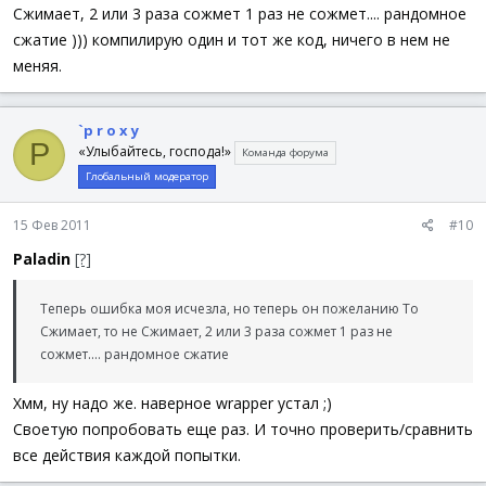
Сжимает, 2 или 3 раза сожмет 1 раз не сожмет.... рандомное
сжатие ))) компилирую один и тот же код, ничего в нем не
меняя.
`p r o x y
P
«Улыбайтесь, господа!»
Команда форума
Глобальный модератор
15 Фев 2011
#10
Paladin
[?]
Теперь ошибка моя исчезла, но теперь он пожеланию То
Сжимает, то не Сжимает, 2 или 3 раза сожмет 1 раз не
сожмет.... рандомное сжатие
Хмм, ну надо же. наверное wrapper устал ;)
Своетую попробовать еще раз. И точно проверить/сравнить
все действия каждой попытки.