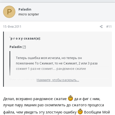
Paladin
P
micro scripter
15 Фев 2011
#11
`p r o x y сказал(а):
Paladin
[?]
Теперь ошибка моя исчезла, но теперь он
пожеланию То Сжимает, то не Сжимает, 2 или 3 раза
сожмет 1 раз не сожмет.... рандомное сжатие
Хмм, ну надо же. наверное wrapper устал ;)
Нажмите, чтобы раскрыть...
Своетую попробовать еще раз. И точно проверить/сравнить
все действия каждой попытки.
Нажмите, чтобы раскрыть...
Делал, всеравно рандомное сжатие
да и фиг с ним,
лучше пару лишних раз скомпилить до сжатого процесса
файла, чем увидеть эту злостную ошибку
Вообщем Мой