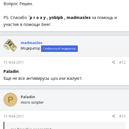
Вопрос Решен.
PS. Спасибо
`p r o x y , ynbIpb , madmasles
за помощь и
участие в помощи :beer:
madmasles
Модератор
Глобальный модератор
15 Фев 2011
#12
Paladin
Еще не все антивирусы
upx.exe
жалуют.
Paladin
P
micro scripter
15 Фев 2011
#13