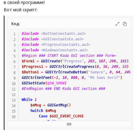
в своей программе!
Вот мой скрипт:
Код:
#include
 <ButtonConstants.au3>
#include
 <GUIConstantsEx.au3>
#include
 <ProgressConstants.au3>
#include
 <WindowsConstants.au3>
#Region ### START Koda GUI section ### Form=
$Form1
=
GUICreate
(
"Progress"
,
265
,
107
,
298
,
181
)
$Progress1
=
GUICtrlCreateProgress
(
8
,
16
,
249
,
33
)
$Button1
=
GUICtrlCreateButton
(
"Запуск"
,
8
,
64
,
249
,
GUICtrlSetFont
(
-
1
,
10
,
800
,
0
,
"MS Sans Serif"
)
GUISetState
(
@SW_SHOW
)
#EndRegion ### END Koda GUI section ###
While
1
$nMsg
=
GUIGetMsg
(
)
Switch
$nMsg
Case
$GUI_EVENT_CLOSE
Exit
EndSwitch