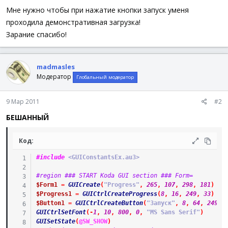
WEnd
Мне нужно чтобы при нажатие кнопки запуск уменя
проходила демонстративная загрузка!
Зарание спасибо!
madmasles
Модератор
Глобальный модератор
9 Мар 2011
#2
БЕШАННЫЙ
Код:
#include
 <GUIConstantsEx.au3>
#region ### START Koda GUI section ### Form=
$Form1
=
GUICreate
(
"Progress"
,
265
,
107
,
298
,
181
)
$Progress1
=
GUICtrlCreateProgress
(
8
,
16
,
249
,
33
)
$Button1
=
GUICtrlCreateButton
(
"Запуск"
,
8
,
64
,
249
,
GUICtrlSetFont
(
-
1
,
10
,
800
,
0
,
"MS Sans Serif"
)
GUISetState
(
@SW_SHOW
)