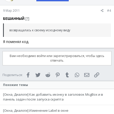
9 Мар 2011
#4
БЕШАННЫЙ
[?]
возвращалась к своему исходному виду
Я поменял код.
Вам необходимо войти или зарегистрироваться, чтобы здесь
отвечать.
Facebook
Twitter
Reddit
Pinterest
Tumblr
WhatsApp
Электронная 
Ссылка
Поделиться:
Похожие темы
[Окна, Диалоги] Как добавить иконку в заголовок MsgBox и в
панель задач после запуска скрипта
[Окна, Диалоги] Изменение Label в окне