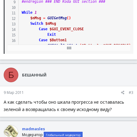
#endregion ### END Koda GUI section ###
While
1
$nMsg
=
GUIGetMsg
(
)
Switch
$nMsg
Case
$GUI_EVENT_CLOSE
Exit
Case
$Button1
GUICtrlSetState
(
$Button1
,
$GUI_DISABLE
)
GUICtrlSetData
(
$Progress1
,
0
)
For
$i
=
1
To
100
GUICtrlSetData
(
$Progress1
,
$i
)
Sleep
(
20
)
Б
Next
БЕШАННЫЙ
ToolTip
(
'Ждем 2 секунды...'
,
0
,
0
)
Sleep
(
2000
)
ToolTip
(
''
)
9 Мар 2011
#3
GUICtrlSetData
(
$Progress1
,
0
)
GUICtrlSetState
(
$Button1
,
$GUI_ENABLE
)
А как сделать чтобы оно шкала прогресса не оставалась
EndSwitch
зеленой а возвращалась к своему исходному виду?
WEnd
madmasles
Модератор
Глобальный модератор