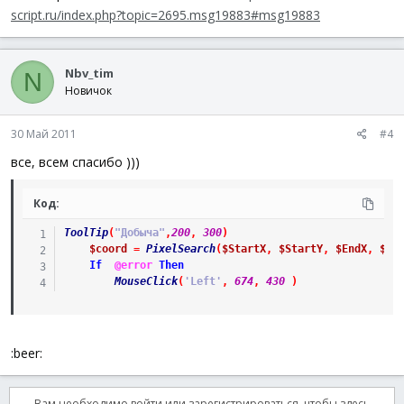
script.ru/index.php?topic=2695.msg19883#msg19883
Nbv_tim
N
Новичок
30 Май 2011
#4
все, всем спасибо )))
Код:
ToolTip
(
"Добыча"
,
200
,
300
)
$coord
=
PixelSearch
(
$StartX
,
$StartY
,
$EndX
,
$En
If
@error
Then
MouseClick
(
'Left'
,
674
,
430
)
:beer:
Вам необходимо войти или зарегистрироваться, чтобы здесь