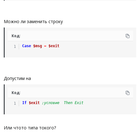
Можно ли заменить строку
Код:
Case
$msg
=
$exit
Допустим на
Код:
If
$exit
;условие  Then Exit
Или чтото типа токого?