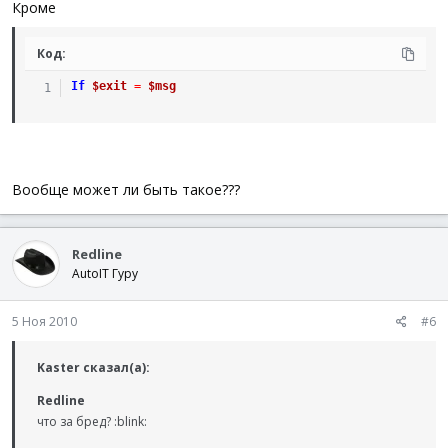
Кроме
Код:
If
$exit
=
$msg
Вообще может ли быть такое???
Redline
AutoIT Гуру
5 Ноя 2010
#6
Kaster сказал(а):
Redline
что за бред? :blink: