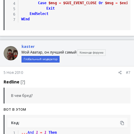
Case
$msg
=
$GUI_EVENT_CLOSE
Or
$msg
=
$exit
Exit
EndSelect
WEnd
kaster
Мой Аватар, он лучший самый
Команда форума
Глобальный модератор
5 Ноя 2010
#7
Redline
[?]
В чем бред?
вот в этом
Код:
.
.
.
And
1
=
1
Then