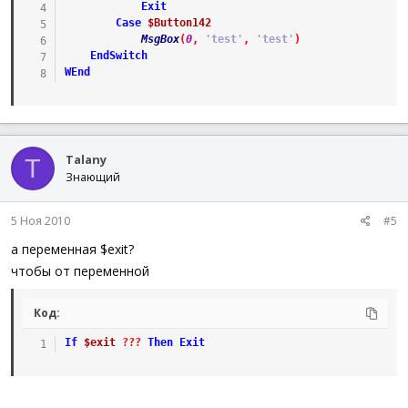
Exit
Case
$Button142
MsgBox
(
0
,
'test'
,
'test'
)
EndSwitch
WEnd
Talany
T
Знающий
5 Ноя 2010
#5
а переменная $exit?
чтобы от переменной
Код:
If
$exit
?
?
?
Then
Exit