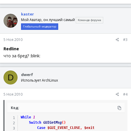
kaster
Мой Аватар, он лучший самый
Команда форума
Глобальный модератор
5 Ноя 2010
#3
Redline
что за бред? :blink:
dwerf
D
Использует ArchLinux
5 Ноя 2010
#4
Код:
While
1
Switch
GUIGetMsg
(
)
Case
$GUI_EVENT_CLOSE
,
$exit