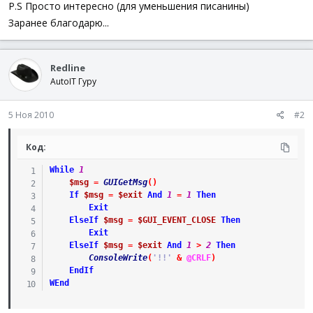
P.S Просто интересно (для уменьшения писанины)
Заранее благодарю...
Redline
AutoIT Гуру
5 Ноя 2010
#2
Код:
While
1
$msg
=
GUIGetMsg
(
)
If
$msg
=
$exit
And
1
=
1
Then
Exit
ElseIf
$msg
=
$GUI_EVENT_CLOSE
Then
Exit
ElseIf
$msg
=
$exit
And
1
>
2
Then
ConsoleWrite
(
'!!'
&
@CRLF
)
EndIf
WEnd