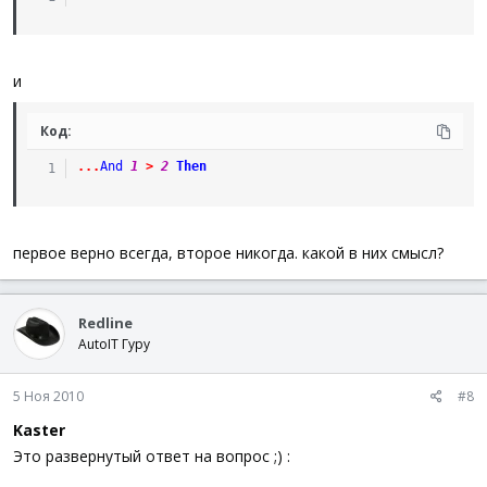
и
Код:
.
.
.
And
1
>
2
Then
первое верно всегда, второе никогда. какой в них смысл?
Redline
AutoIT Гуру
5 Ноя 2010
#8
Kaster
Это развернутый ответ на вопрос ;) :