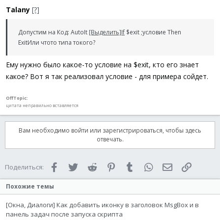
Talany
[?]
Допустим на Код: AutoIt
[Выделить]
If
$exit ;условие Then
ExitИли чтото типа токого?
Ему нужно было какое-то условие на $exit, кто его знает
какое? Вот я так реализовал условие - для примера сойдет.
OffTopic:
цитата неправильно вставляется
Вам необходимо войти или зарегистрироваться, чтобы здесь
отвечать.
Facebook
Twitter
Reddit
Pinterest
Tumblr
WhatsApp
Электронная 
Ссылка
Поделиться:
Похожие темы
[Окна, Диалоги] Как добавить иконку в заголовок MsgBox и в
панель задач после запуска скрипта