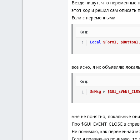
Везде пишут, что переменные 
этот код и решил сам описать 
Если с переменными
Код:
Local
$Form1
,
$Button1
все ясно, я их объявляю локал
Код:
$nMsg
 и 
$GUI_EVENT_CLO
мне не понятно, локальные он
Про $GUI_EVENT_CLOSE в справ
Не понимаю, как переменная м
Если я правильно понимаю, то 