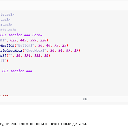
nts.au3>
s.au3>
Ex.au3>
ants.au3>
 GUI section ### Form=
rm1"
,
623
,
445
,
399
,
228
)
teButton
(
"Button1"
,
36
,
40
,
75
,
25
)
eateCheckbox
(
"Checkbox1"
,
36
,
84
,
97
,
17
)
Edit
(
""
,
36
,
124
,
185
,
89
)
it1"
)
a GUI section ###
CLOSE
чку, очень сложно понять некоторые детали.