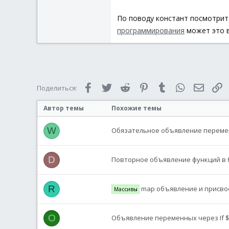
По поводу констант посмотрите
программирования
может это 
Facebook
Twitter
Reddit
Pinterest
Tumblr
WhatsApp
Электр
С
Поделиться:
Автор темы
Похожие темы
W
Обязательное объявление перем
D
Повторное объявление функций в 
R
map объявление и присво
Массивы
O
Объявление переменных через If $va