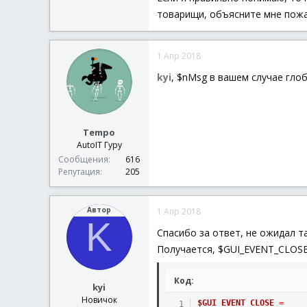
товарищи, объясните мне пожа
1 Апр 2018
kyi
, $nMsg в вашем случае гло
Tempo
AutoIT Гуру
Сообщения
616
Репутация
205
Автор
1 Апр 2018
K
Спасибо за ответ, не ожидал т
Получается, $GUI_EVENT_CLOSE
Код:
kyi
Новичок
$GUI_EVENT_CLOSE
=