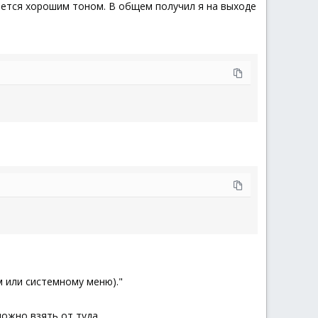
ается хорошим тоном. В общем получил я на выходе
 или системному меню)."
ожно взять от туда.