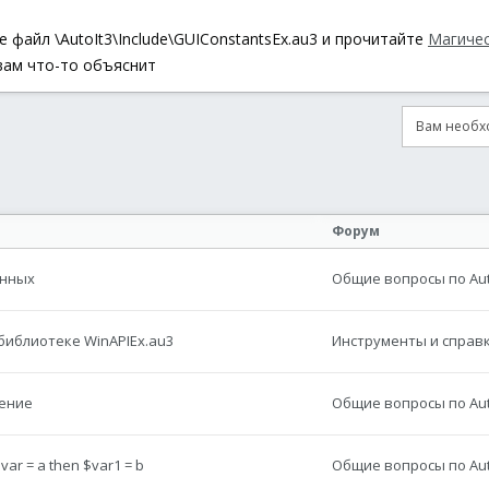
 файл \AutoIt3\Include\GUIConstantsEx.au3 и прочитайте
Магичес
вам что-то объяснит
Вам необхо
онная почта
сылка
Форум
енных
Общие вопросы по Aut
библиотеке WinAPIEx.au3
Инструменты и справка
ение
Общие вопросы по Aut
r = a then $var1 = b
Общие вопросы по Aut