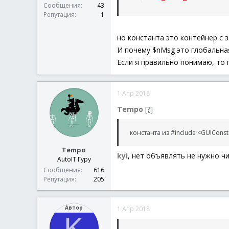
Сообщения
43
Репутация
1
но константа это контейнер с
И почему $nMsg это глобальна
Если я правильно понимаю, то 
1 Апр 2018
Tempo
[?]
константа из #include <GUIConst
Tempo
kyi
, нет объявлять не нужно ч
AutoIT Гуру
Сообщения
616
Репутация
205
Автор
1 Апр 2018
K