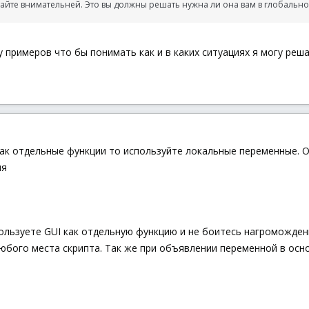
итайте внимательней. Это вы должны решать нужна ли она вам в глобальн
 примеров что бы понимать как и в каких ситуациях я могу реш
как отдельные функции то используйте локальные переменные. 
ия
спользуете GUI как отдельную функцию и не боитесь нагроможд
любого места скрипта. Так же при объявлении переменной в осно