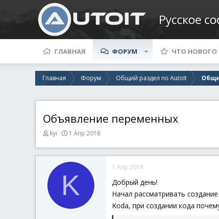
Русское с
ГЛАВНАЯ
ФОРУМ
ЧТО НОВОГО
Главная
Форум
Общий раздел по AutoIt
Общи
Объявление переменных
А
Д
kyi
1 Апр 2018
в
а
т
т
о
а
1 Апр 2018
р
н
K
т
а
Добрый день!
е
ч
Начал рассматривать создание
м
а
ы
л
Koda, при создании кода почем
а