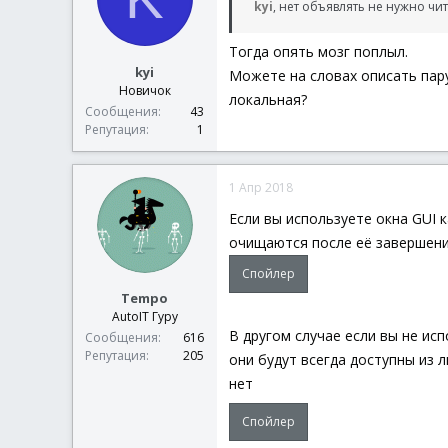
kyi
, нет объявлять не нужно ч
Тогда опять мозг поплыл.
kyi
Можете на словах описать пару
Новичок
локальная?
Сообщения
43
Репутация
1
1 Апр 2018
Если вы используете окна GUI 
очищаются после её завершен
Спойлер
Tempo
AutoIT Гуру
В другом случае если вы не и
Сообщения
616
Репутация
205
они будут всегда доступны из 
нет
Спойлер