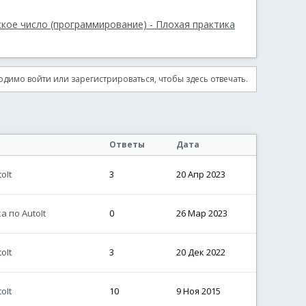
кое число (программирование) - Плохая практика
димо войти или зарегистрироваться, чтобы здесь отвечать.
Ответы
Дата
oIt
3
20 Апр 2023
 по AutoIt
0
26 Мар 2023
oIt
3
20 Дек 2022
oIt
10
9 Ноя 2015