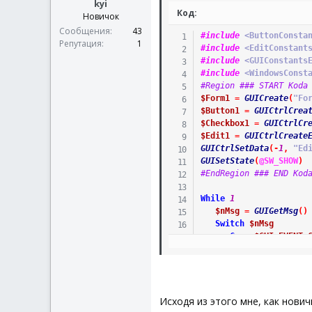
kyi
Код:
Новичок
Сообщения
43
#include
 <ButtonConsta
Репутация
1
#include
 <EditConstant
#include
 <GUIConstants
#include
 <WindowsConst
#Region ### START Koda
$Form1
=
GUICreate
(
"Fo
$Button1
=
GUICtrlCrea
$Checkbox1
=
GUICtrlCr
$Edit1
=
GUICtrlCreate
GUICtrlSetData
(
-
1
,
"Ed
GUISetState
(
@SW_SHOW
)
#EndRegion ### END Kod
While
1
$nMsg
=
GUIGetMsg
(
)
Switch
$nMsg
Case
$GUI_EVENT_
Exit
EndSwitch
WEnd
Исходя из этого мне, как нови