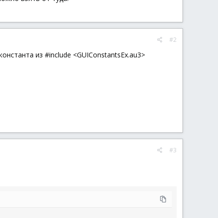
#2
 константа из #include <GUIConstantsEx.au3>
#3