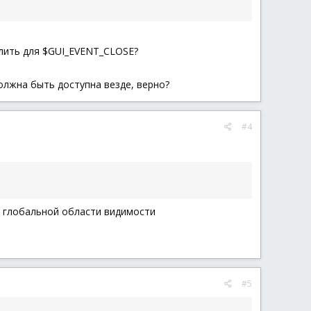
елить для $GUI_EVENT_CLOSE?
олжна быть доступна везде, верно?
#4
в глобальной области видимости
#5