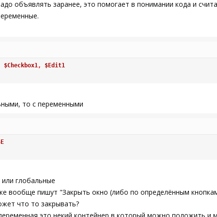
надо объявлять заранее, это помогает в понимании кода и счит
переменные.
,
$Checkbox1
,
$Edit1
ьными, то с переменными
SE
и или глобальные
ке вообще пишут "Закрыть окно (либо по определённым кнопкам
ожет что то закрывать?
переменная это некий контейнер в который можно положить и м