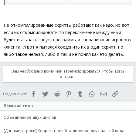
If
Not
$Paused
Then
EndFunc
Send
(
'
{з down}
'
)
$pos
=
MouseGetPos
(
)
Sleep
(
98
)
Не откомпилированные скрипты работают как надо, но вот
If
$Paused
Then
если их откомпилировать то переключение между ними
Send
(
'
{з up}
'
)
будет вызывать запуск программы и сворачивание игрового
ContinueLoop
EndIf
клиента. И вот я пытался соеденить их в один скрипт, но
$pos1
=
MouseGetPos
(
)
либо такое нельзя, либо я так и не понял как это делать.
MouseMove
(
$pos1
[
0
]
-
4
,
$pos1
[
1
]
+
5
,
0
)
Sleep
(
98
)
If
$Paused
Then
Вам необходимо войти или зарегистрироваться, чтобы здесь
Send
(
'
{з up}
'
)
отвечать.
ContinueLoop
EndIf
$pos2
=
MouseGetPos
(
)
Facebook
Twitter
Reddit
Pinterest
Tumblr
WhatsApp
Электронная 
Ссылка
Поделиться:
MouseMove
(
$pos2
[
0
]
-
4
,
$pos2
[
1
]
+
10
,
0
)
Sleep
(
98
)
Похожие темы
If
$Paused
Then
Send
(
'
{з up}
'
)
Объединение двух циклов
ContinueLoop
EndIf
$pos3
=
MouseGetPos
(
)
[Данные, строки] Корректное объединение двух частей кода
MouseMove
(
$pos3
[
0
]
-
3
,
$pos3
[
1
]
+
10
,
0
)