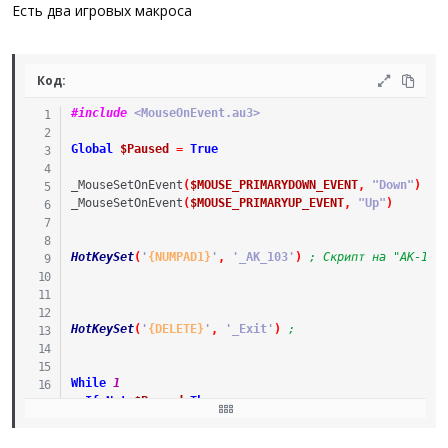
а
Есть два игровых макроса
Код:
#include
 <MouseOnEvent.au3>
Global
$Paused
=
True
_MouseSetOnEvent
(
$MOUSE_PRIMARYDOWN_EVENT
,
"Down"
)
_MouseSetOnEvent
(
$MOUSE_PRIMARYUP_EVENT
,
"Up"
)
HotKeySet
(
'
{NUMPAD1}
'
,
'_AK_103'
)
; Скрипт на "АК-103
HotKeySet
(
'
{DELETE}
'
,
'_Exit'
)
; 
While
1
If
Not
$Paused
Then
Send
(
"з"
)
Sleep
(
15
)