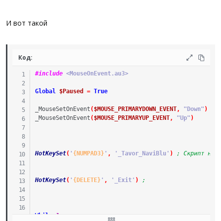
Else
Sleep
(
1
)
EndIf
И вот такой
WEnd
Func
Down
(
)
Код:
$Paused
=
False
$pos
=
MouseGetPos
(
)
#include
 <MouseOnEvent.au3>
MouseMove
(
$pos
[
0
]
+
14
,
$pos
[
1
]
+
55
,
0
)
EndFunc
Global
$Paused
=
True
Func
Up
(
)
_MouseSetOnEvent
(
$MOUSE_PRIMARYDOWN_EVENT
,
"Down"
)
$Paused
=
True
_MouseSetOnEvent
(
$MOUSE_PRIMARYUP_EVENT
,
"Up"
)
EndFunc
HotKeySet
(
'
{NUMPAD3}
'
,
'_Tavor_NaviBlu'
)
; Скрипт на 
Func
_AK_103
(
)
ShellExecute
(
@ScriptDir
&
'\..\attack_plane\AK -103
Exit
HotKeySet
(
'
{DELETE}
'
,
'_Exit'
)
; 
EndFunc
Func
_Exit
(
)
While
1
Exit