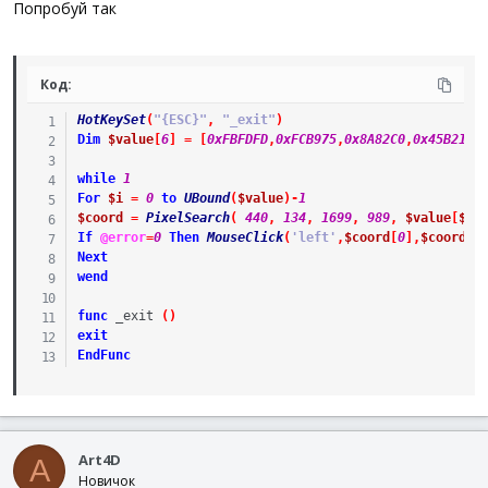
Попробуй так
Код:
HotKeySet
(
"{ESC}"
,
"_exit"
)
Dim
$value
[
6
]
=
[
0xFBFDFD
,
0xFCB975
,
0x8A82C0
,
0x45B217
,
while
1
For
$i
=
0
to
UBound
(
$value
)
-
1
$coord
=
PixelSearch
(
440
,
134
,
1699
,
989
,
$value
[
$i
]
If
@error
=
0
Then
MouseClick
(
'left'
,
$coord
[
0
]
,
$coord
[
1
Next
wend
func
_exit
(
)
exit
EndFunc
Art4D
A
Новичок