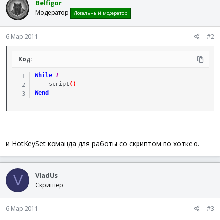
Belfigor
Модератор
Локальный модератор
6 Мар 2011
#2
Код:
While
1
script
(
)
Wend
и HotKeySet команда для работы со скриптом по хоткею.
VladUs
V
Скриптер
6 Мар 2011
#3