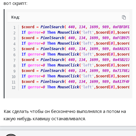
а
вот скрипт:
Код:
$coord
=
PixelSearch
(
440
,
134
,
1699
,
989
,
0xFBFDFD
)
If
@error
=
0
Then
MouseClick
(
'left'
,
$coord
[
0
]
,
$coord
[
1
$coord
=
PixelSearch
(
440
,
134
,
1699
,
989
,
0xFCB975
)
If
@error
=
0
Then
MouseClick
(
'left'
,
$coord
[
0
]
,
$coord
[
1
$coord
=
PixelSearch
(
440
,
134
,
1699
,
989
,
0x8A82C0
)
If
@error
=
0
Then
MouseClick
(
'left'
,
$coord
[
0
]
,
$coord
[
1
$coord
=
PixelSearch
(
440
,
134
,
1699
,
989
,
0x45B217
)
If
@error
=
0
Then
MouseClick
(
'left'
,
$coord
[
0
]
,
$coord
[
1
$coord
=
PixelSearch
(
440
,
134
,
1699
,
989
,
0x7178E2
)
If
@error
=
0
Then
MouseClick
(
'left'
,
$coord
[
0
]
,
$coord
[
1
$coord
=
PixelSearch
(
440
,
134
,
1699
,
989
,
0xA17F4F
)
If
@error
=
0
Then
MouseClick
(
'left'
,
$coord
[
0
]
,
$coord
[
1
Как сделать чтобы он бесконечно выполнялся а потом на
какую нибудь клавишу останавливался.