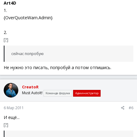
Art4D
1.
{OverQuoteWarn.Admin}
2.
[?]
сейчас попробую
Не нужно это писать, попробуй а потом отпишись.
CreatoR
Must AutoIt!
Команда форума
Администратор
6 Мар 2011
#6
И ещё...
[?]