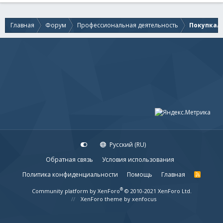
Главная
Форум
Профессиональная деятельность
Покупка/п
Русский (RU)
Обратная связь
Условия использования
Политика конфиденциальности
Помощь
Главная
R
S
S
®
Community platform by XenForo
© 2010-2021 XenForo Ltd.
XenForo theme
by xenfocus