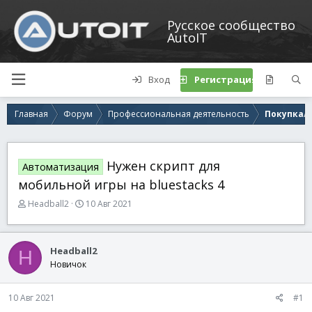
Русское сообщество
AutoIT
Вход
Регистрация
Главная
Форум
Профессиональная деятельность
Покупка/п
Нужен скрипт для
Автоматизация
мобильной игры на bluestacks 4
А
Д
Headball2
10 Авг 2021
в
а
т
т
о
а
Headball2
H
р
н
Новичок
т
а
е
ч
м
а
10 Авг 2021
#1
ы
л