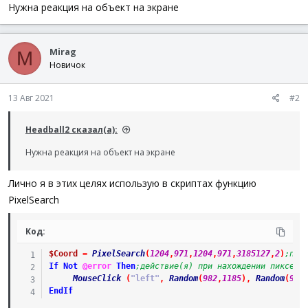
а
Нужна реакция на объект на экране
Mirag
M
Новичок
13 Авг 2021
#2
Headball2 сказал(а):
Нужна реакция на объект на экране
Лично я в этих целях использую в скриптах функцию
PixelSearch
Код:
$Coord
=
PixelSearch
(
1204
,
971
,
1204
,
971
,
3185127
,
2
)
;пои
If
Not
@error
Then
;действие(я) при нахождении пикселя
MouseClick
(
"left"
,
Random
(
982
,
1185
)
,
Random
(
951
EndIf