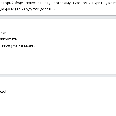
который будет запускать эту программу вызовом и тырить уже из
ую функцию - буду так делать :(
лки.
икрутить..
n
тебе уже написал...
адо!