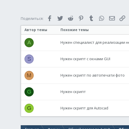
Facebook
Twitter
Reddit
Pinterest
Tumblr
WhatsApp
Электр
С
Поделиться:
Автор темы
Похожие темы
A
Нужен специалист для реализации 
S
Нужен скрипт с окнами GUI
M
Нужен скрипт по автопечати фото
G
Нужен скрипт
G
Нужен скрипт для Autocad