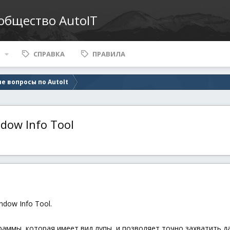
ообщество AutoIT
СПРАВКА
ПРАВИЛА
е вопросы по AutoIt
dow Info Tool
ndow Info Tool.
аммы, которая имеет вид лупы, и позволяет точно захватить дан