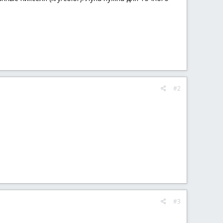
#2
#3