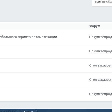
Вам необхо
онная почта
сылка
Форум
небольшого скрипта автоматизации
Покупка/прода
Покупка/прода
Стол заказов
Стол заказов
Покупка/прода