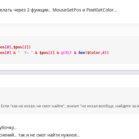
лать через 2 функции... MouseGetPos и PixelGetColor....
pos
[
0
]
,
$pos
[
1
]
)
pos
[
0
]
&
"  Y= "
&
$pos
[
1
]
&
@CRLF
&
hex
(
$Color
,
6
)
)
Если "как не искал, не смог найти", значит "не искал вообще, найдите за м
бочку...
нений... так и не смог найти нужное...