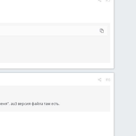
#5
#6
еня". au3 версия файла там есть.