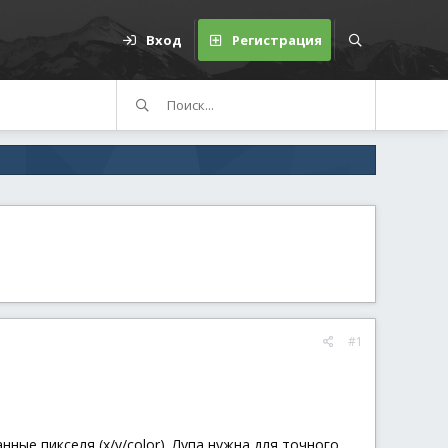
Вход
Регистрация
#1
ные пикселя (x/y/color). Лупа нужна для точного