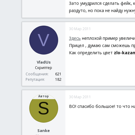
Зато умудрился сделать фейк, 
раздуто, но пока не найду нужн
30 Мар 2011
V
Здесь
неплохой пример увеличи
Прицел , думаю сам сможешь пр
Как определить цвет
zlo-kaza
VladUs
Скриптер
Сообщения
621
Репутация
182
Автор
30 Мар 2011
S
ВО! спасибо большое! то что н
Sanke