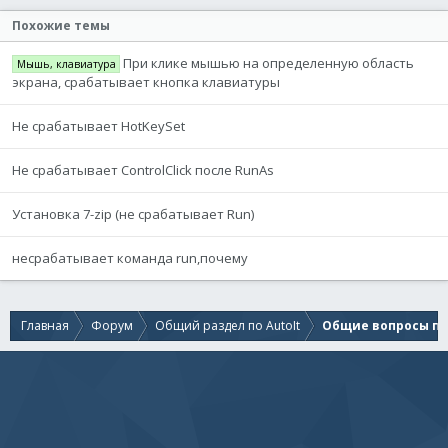
Похожие темы
При клике мышью на определенную область
Мышь, клавиатура
экрана, срабатывает кнопка клавиатуры
Не срабатывает HotKeySet
Не срабатывает ControlClick после RunAs
Установка 7-zip (не срабатывает Run)
несрабатывает команда run,почему
Главная
Форум
Общий раздел по AutoIt
Общие вопросы по 