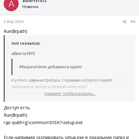
alberts1972
A
Новичок
5 Апр 2016
#6
Run($rpath)
InnI сказал(а):
alberts1972
#RequireAdmin добавлен в скрипт
А у этого администратора, с правами которого скрипт
запускается, доступ к сетевой папке есть?
Также проверьте путь к файлу через
Нажмите, чтобы раскрыть...
Код:
Нажмите, чтобы раскрыть...
Доступ есть.
Run($rpath)
FileExists
(
)
где rpath=g:\common\DISK1\setup.exe
Если например скопировать setup.exe в локальную папку и