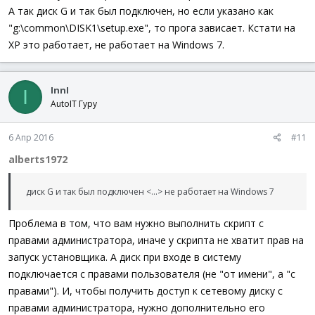
А так диск G и так был подключен, но если указано как
DriveMapAdd
(
"g:"
,
"\\ServerName_Or_IP\FolderName"
)
"g:\common\DISK1\setup.exe", то прога зависает. Кстати на
XP это работает, не работает на Windows 7.
InnI
I
AutoIT Гуру
6 Апр 2016
#11
alberts1972
диск G и так был подключен <...> не работает на Windows 7
Проблема в том, что вам нужно выполнить скрипт с
правами администратора, иначе у скрипта не хватит прав на
запуск установщика. А диск при входе в систему
подключается с правами пользователя (не "от имени", а "с
правами"). И, чтобы получить доступ к сетевому диску с
правами администратора, нужно дополнительно его