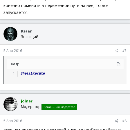
конечно поменять в переменной путь на нее, то все
Строку запуска можете показать?
запускается.
Ksaan
Знающий
5 Апр 2016
#7
Код:
ShellExecute
joiner
Модератор
Локальный модератор
5 Апр 2016
#8
если нет автовхода на сетевой диск, то не будет работать.