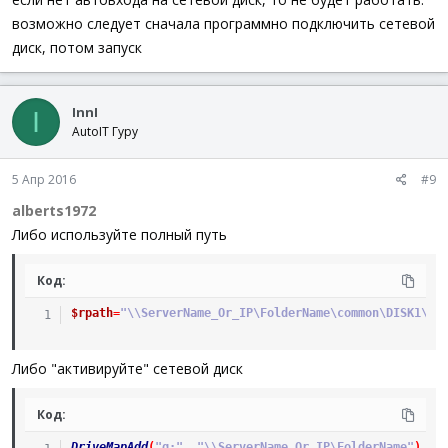
возможно следует сначала программно подключить сетевой
диск, потом запуск
InnI
I
AutoIT Гуру
5 Апр 2016
#9
alberts1972
Либо используйте полный путь
Код:
$rpath
=
"\\ServerName_Or_IP\FolderName\common\DISK1\se
Либо "активируйте" сетевой диск
Код:
DriveMapAdd
(
"g:"
,
"\\ServerName_Or_IP\FolderName"
)