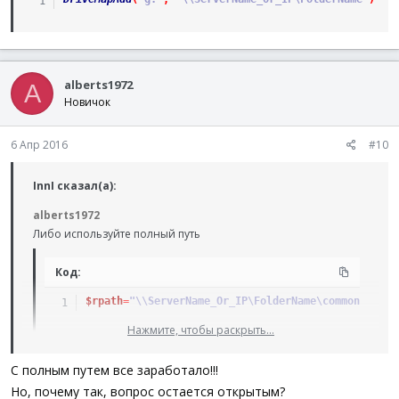
alberts1972
A
Новичок
6 Апр 2016
#10
InnI сказал(а):
alberts1972
Либо используйте полный путь
Код:
$rpath
=
"\\ServerName_Or_IP\FolderName\common\DISK1
Нажмите, чтобы раскрыть...
Либо "активируйте" сетевой диск
С полным путем все заработало!!!
Код:
Но, почему так, вопрос остается открытым?