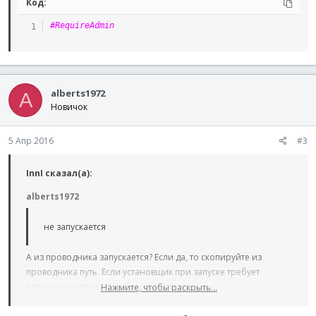
Код:
#RequireAdmin
alberts1972
A
Новичок
5 Апр 2016
#3
InnI сказал(а):
alberts1972
не запускается
А из проводника запускается? Если да, то скопируйте из
проводника путь. Если установщик при запуске требует
повышения прав, то добавьте в скрипт
Нажмите, чтобы раскрыть...