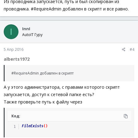
Код:
Нажмите, чтобы раскрыть...
Из проводника запускается, путь и был скопирован из
проводника. #RequireAdmin добавлен в скрипт и все равно.
#RequireAdmin
InnI
I
AutoIT Гуру
5 Апр 2016
#4
alberts1972
#RequireAdmin добавлен в скрипт
А у этого администратора, с правами которого скрипт
запускается, доступ к сетевой папке есть?
Также проверьте путь к файлу через
Код:
FileExists
(
)