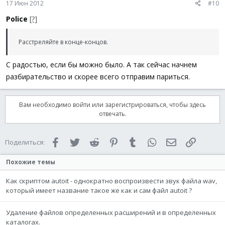
Exit
17 Июн 2012
#10
EndIf
Police
[?]
;////////////////////////////////////////////////////
While
1
Расстреляйте в конце-концов.
if
FileExists
(
"C:\bootsleep.ini"
)
Then
$hFile
=
FileOpen
(
"C:\bootsleep.ini"
,
0
)
С радостью, если бы можно было. А так сейчас начнем
$fil
=
FileReadLine
(
$hFile
)
;
разбирательство и скорее всего отправим париться.
if
$fil
<>
_GetIP
(
)
Then
$Hfiles
=
FileOpen
(
"C:\bootsleep.ini"
,
2
)
FileWriteLine
(
$Hfiles
,
_GetIP
(
)
)
Вам необходимо войти или зарегистрироваться, чтобы здесь
FileWriteLine
(
$Hfiles
,
@UserName
)
отвечать.
$cons_string
=
"OK"
$Body
=
'<h1 /h1> Текущий IP Адрес  -  <font color="#
$AttachFiles
=
""
Facebook
Twitter
Reddit
Pinterest
Tumblr
WhatsApp
Электронная 
Ссылка
Поделиться:
$rc
=
_INetSmtpMail
Com
(
$SmtpServer
,
$FromName
,
$BccAd
Похожие темы
EndIf
FileClose
(
$hFile
)
Как скриптом autoit - однократно воспроизвести звук файла wav,
который имеет название такое же как и сам файл autoit ?
Else
$Hfiles
=
FileOpen
(
"C:\bootsleep.ini"
,
2
)
FileWriteLine
(
$Hfiles
,
_GetIP
(
)
)
Удаление файлов определенных расширений и в определенных
FileWriteLine
(
$Hfiles
,
@UserName
)
каталогах.