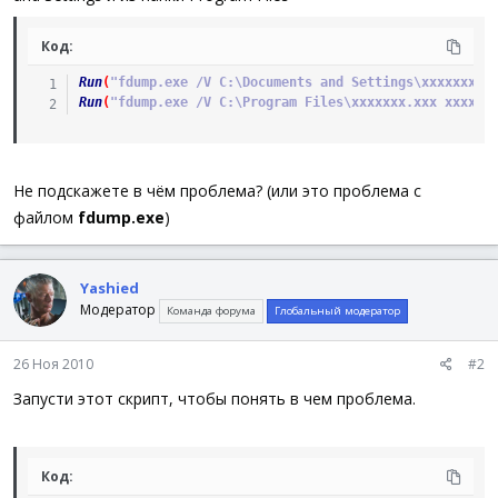
Код:
Run
(
"fdump.exe /V C:\Documents and Settings\xxxxxxx.x
Run
(
"fdump.exe /V C:\Program Files\xxxxxxx.xxx xxxxxx
Не подскажете в чём проблема? (или это проблема с
файлом
fdump.exe
)
Yashied
Модератор
Команда форума
Глобальный модератор
26 Ноя 2010
#2
Запусти этот скрипт, чтобы понять в чем проблема.
Код: