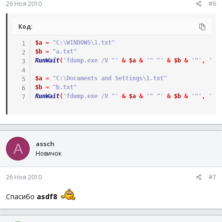
26 Ноя 2010
#6
Код:
$a
=
"C:\WINDOWS\1.txt"
$b
=
"a.txt"
RunWait
(
'fdump.exe /V "'
&
$a
&
'" "'
&
$b
&
'"'
,
''
,
$a
=
"C:\Documents and Settings\1.txt"
$b
=
"b.txt"
RunWait
(
'fdump.exe /V "'
&
$a
&
'" "'
&
$b
&
'"'
,
''
,
assch
A
Новичок
26 Ноя 2010
#7
Спасибо
asdf8