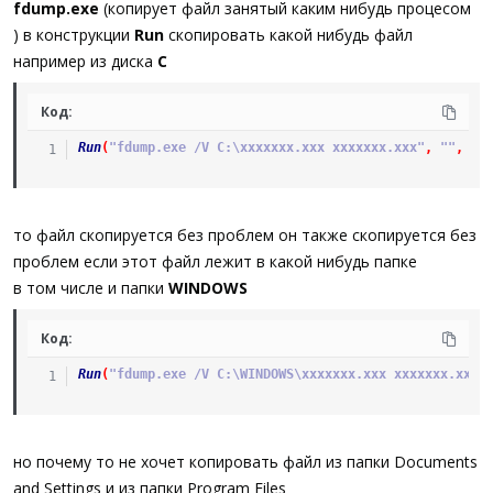
fdump.exe
(копирует файл занятый каким нибудь процесом
) в конструкции
Run
скопировать какой нибудь файл
например из диска
С
Код:
Run
(
"fdump.exe /V C:\xxxxxxx.xxx xxxxxxx.xxx"
,
""
,
@S
то файл скопируется без проблем он также скопируется без
проблем если этот файл лежит в какой нибудь папке
в том числе и папки
WINDOWS
Код:
Run
(
"fdump.exe /V C:\WINDOWS\xxxxxxx.xxx xxxxxxx.xxx"
но почему то не хочет копировать файл из папки Documents
and Settings и из папки Program Files