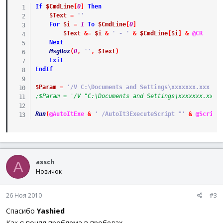
If
$CmdLine
[
0
]
Then
$Text
=
''
For
$i
=
1
To
$CmdLine
[
0
]
$Text
&=
$i
&
' - '
&
$CmdLine
[
$i
]
&
@CR
Next
MsgBox
(
0
,
''
,
$Text
)
Exit
EndIf
$Param
=
'/V C:\Documents and Settings\xxxxxxx.xxx xx
;$Param = '/V "C:\Documents and Settings\xxxxxxx.xxx"
Run
(
@AutoItExe
&
' /AutoIt3ExecuteScript "'
&
@Script
assch
A
Новичок
26 Ноя 2010
#3
Спасибо
Yashied
Как я понял проблема в пробелах