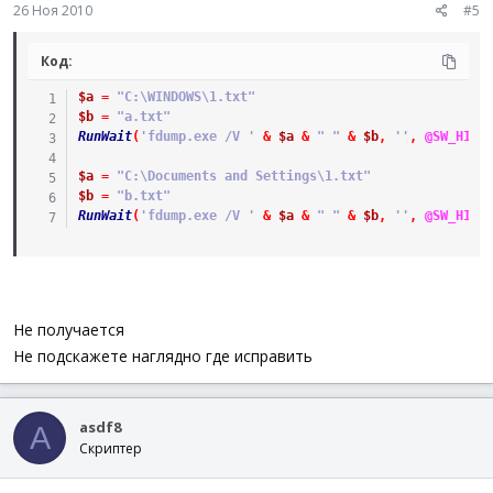
26 Ноя 2010
#5
Код:
$a
=
"C:\WINDOWS\1.txt"
$b
=
"a.txt"
RunWait
(
'fdump.exe /V '
&
$a
&
" "
&
$b
,
''
,
@SW_HIDE
$a
=
"C:\Documents and Settings\1.txt"
$b
=
"b.txt"
RunWait
(
'fdump.exe /V '
&
$a
&
" "
&
$b
,
''
,
@SW_HIDE
Не получается
Не подскажете наглядно где исправить
asdf8
A
Скриптер