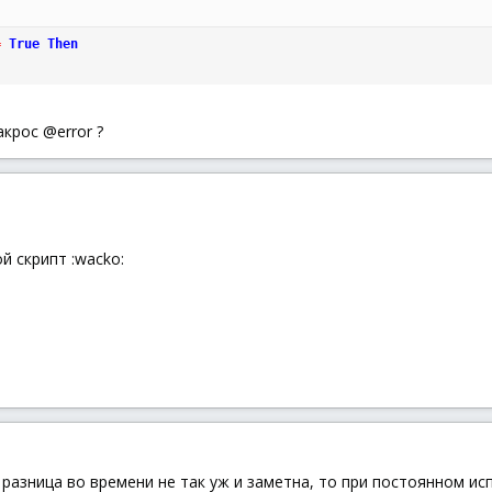
=
True
Then
крос @error ?
й скрипт :wacko:
разница во времени не так уж и заметна, то при постоянном ис