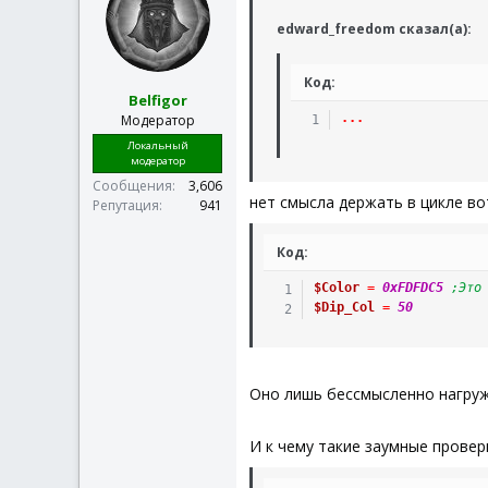
edward_freedom сказал(а):
Код:
Belfigor
.
.
.
Модератор
Локальный
модератор
Сообщения
3,606
нет смысла держать в цикле во
Репутация
941
Код:
$Color
=
0xFDFDC5
;Это
$Dip_Col
=
50
Оно лишь бессмысленно нагружа
И к чему такие заумные провер