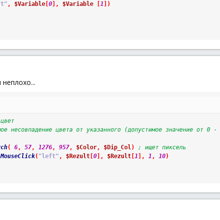
ft"
,
$Variable
[
0
]
,
$Variable
[
1
]
)
неплохо...
 цвет
мое несовпадение цвета от указанного (допустимое значение от 0 -
rch
(
6
,
57
,
1276
,
957
,
$Color
,
$Dip_Col
)
; ищет пиксель
MouseClick
(
"left"
,
$Rezult
[
0
]
,
$Rezult
[
1
]
,
1
,
10
)