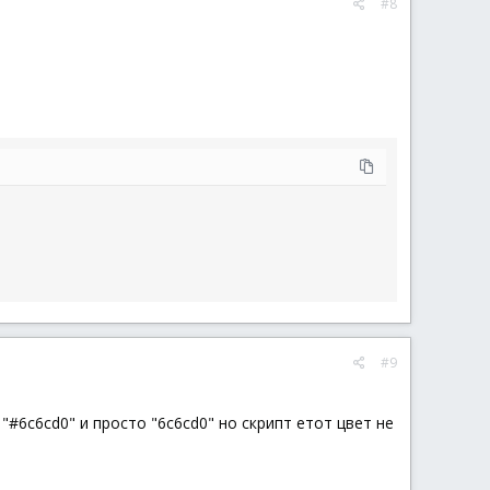
#8
#9
"#6c6cd0" и просто "6c6cd0" но скрипт етот цвет не