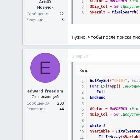
Art4D
$Color
=
0xFDFDC5
;Это
$Dip_Col
=
50
;Допусти
Новичок
$Rezult
=
PixelSearch
(
Сообщения
22
Репутация
3
Нужно, чтобы после поиска пик
8 Мар 2011
E
Код:
HotKeySet
(
"
{F10}
"
,
"Exi
Func
ExitApp
(
)
;выходи
edward_freedom
Exit
Осваивающий
EndFunc
Сообщения
200
Репутация
44
$Color
=
0xFDFDC5
;Это
$Dip_Col
=
50
;Допусти
while
1
$Variable
=
PixelSearc
If
IsArray
(
$Variab