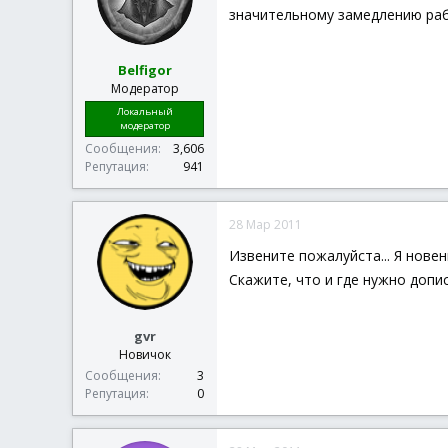
значительному замедлению ра
Belfigor
Модератор
Локальный
модератор
Сообщения
3,606
Репутация
941
28 Мар 2011
Извените пожалуйста... Я новен
Скажите, что и где нужно допи
gvr
Новичок
Сообщения
3
Репутация
0