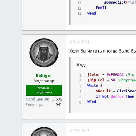
mouseclick
(
"le
EndIf
wend
8 Мар 2011
Хелп бы читать иногда было бы 
Код:
Belfigor
$Color
=
0xFDFDC5
;Это
$Dip_Col
=
50
;Допусти
Модератор
While
1
Локальный
$Rezult
=
PixelSea
модератор
If
Not
@error
Then
Сообщения
3,606
WEnd
Репутация
941
8 Мар 2011