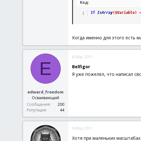
Код:
If
IsArray
(
$Variable
)
Когда именно для этого есть ма
8 Мар 2011
E
Belfigor
Я уже пожелел, что написал сво
edward_freedom
Осваивающий
Сообщения
200
Репутация
44
8 Мар 2011
Хотя при маленьких масштабах 