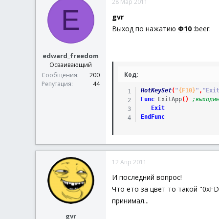
28 Мар 2011
E
gvr
Выход по нажатию
Ф10
:beer:
edward_freedom
Осваивающий
Код:
Сообщения
200
Репутация
44
HotKeySet
(
"
{F10}
"
,
"Exi
Func
ExitApp
(
)
;выходи
Exit
EndFunc
12 Апр 2011
И последний вопрос!
Что ето за цвет то такой "0xFD
принимал...
gvr