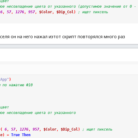
 цвет
мое несовпадение цвета от указанного (допустимое значение от 0 -
6
,
57
,
1276
,
957
,
$Color
,
$Dip_Col
)
; ищет пиксель
селя он на него нажал иэтот скрипт повторялся много раз
tApp"
)
м по нажатию Ф10
 цвет
мое несовпадение цвета от указанного 
h
(
6
,
57
,
1276
,
957
,
$Color
,
$Dip_Col
)
; ищет пиксель
le
)
=
True
Then