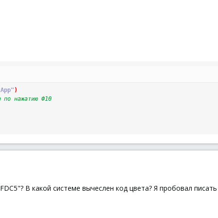
tApp"
)
м по нажатию Ф10
FDC5"? В какой системе вычеслен код цвета? Я пробовал писать 