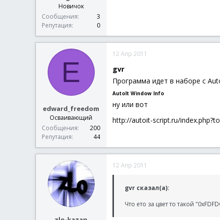
Новичок
Сообщения
3
Репутация
0
12 Апр 2011
E
gvr
Программа идет в наборе с Auto
AutoIt Window Info
ну или вот
edward_freedom
Осваивающий
http://autoit-script.ru/index.php?
Сообщения
200
Репутация
44
12 Апр 2011
gvr сказал(а):
Что ето за цвет то такой "0xFDF
zlo-kazan