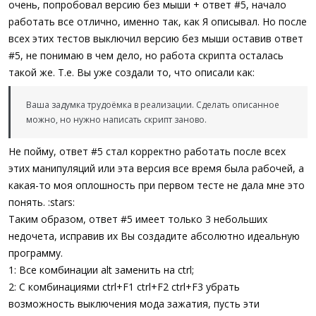
очень, попробовал версию без мыши + ответ #5, начало
работать все отлично, именно так, как Я описывал. Но после
всех этих тестов выключил версию без мыши оставив ответ
#5, не понимаю в чем дело, но работа скрипта осталась
такой же. Т.е. Вы уже создали то, что описали как:
Ваша задумка трудоёмка в реализации. Сделать описанное
можно, но нужно написать скрипт заново.
Не пойму, ответ #5 стал корректно работать после всех
этих манипуляций или эта версия все время была рабочей, а
какая-то моя оплошность при первом тесте не дала мне это
понять. :stars:
Таким образом, ответ #5 имеет только 3 небольших
недочета, исправив их Вы создадите абсолютно идеальную
программу.
1: Все комбинации alt заменить на ctrl;
2: С комбинациями ctrl+F1 ctrl+F2 ctrl+F3 убрать
возможность выключения мода зажатия, пусть эти