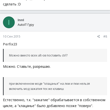
сделать :D
InnI
I
AutoIT Гуру
10 Сен 2015
#8
Perfix23
Можно вместо всех alt-ов поставить ctrl?
Можно. Ставьте, разрешаю.
при включенном моде "клацанья" на лкм и пкм нельзя
включить мод зажатия тех же клавиш
Естественно, т.к. "зажатие" обрабатывается в собственном
цикле, а "клацанье" было добавлено позже "поверх".