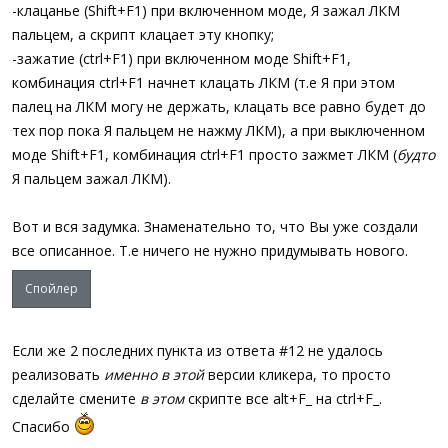
-клацанье (Shift+F1) при включенном моде, Я зажал ЛКМ
пальцем, а скрипт клацает эту кнопку;
-зажатие (ctrl+F1) при включенном моде Shift+F1,
; ===================================================
комбинация ctrl+F1 начнет клацать ЛКМ (т.е Я при этом
; ### Internals
палец на ЛКМ могу не держать, клацать все равно будет до
; ===================================================
Func
__FEng_UI_Startup
(
)
тех пор пока Я пальцем не нажму ЛКМ), а при выключенном
$__FE_UI_CbMouse
=
DllCallbackRegister
(
"__UI_Mous
моде Shift+F1, комбинация ctrl+F1 просто зажмет ЛКМ (
будто
EndFunc
Я пальцем зажал ЛКМ).
Func
__FEng_UI_Shutdown
(
)
$__FE_UI_InputCount
=
1
Вот и вся задумка. Знаменательно то, что Вы уже создали
If
$__FE_UI_hMouseHook
Then
_
все описанное. Т.е ничего не нужно придумывать нового.
_FEng_UI_AllowInput
(
0
)
Спойлер
DllCallbackFree
(
$__FE_UI_CbMouse
)
EndFunc
Func
__UI_MouseHandler
(
$iCode
,
$wParam
,
$lParam
)
Если же 2 последних пункта из ответа #12 не удалось
Local
$Ret
=
_WinAPI_CallNextHookEx
(
$__FE_UI_hMo
реализовать
именно в этой
версии кликера, то просто
; -
If
$iCode
=
0
Then
;HC_ACTION
сделайте смените
в этом
скрипте все alt+F_ на ctrl+F_.
Local
$tMSLLHOOK
=
DllStructCreate
(
$tagMSLLH
Спасибо
; ---