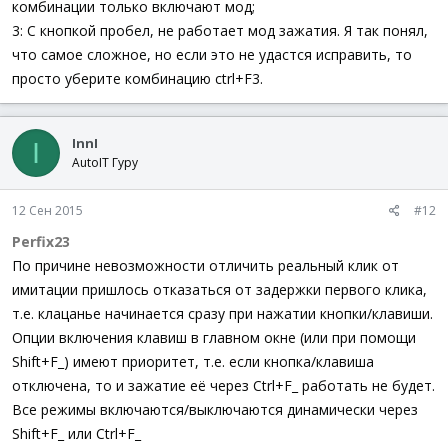
комбинации только включают мод;
3: С кнопкой пробел, не работает мод зажатия. Я так понял,
что самое сложное, но если это не удастся исправить, то
просто уберите комбинацию ctrl+F3.
InnI
I
AutoIT Гуру
12 Сен 2015
#12
Perfix23
По причине невозможности отличить реальный клик от
имитации пришлось отказаться от задержки первого клика,
т.е. клацанье начинается сразу при нажатии кнопки/клавиши.
Опции включения клавиш в главном окне (или при помощи
Shift+F_) имеют приоритет, т.е. если кнопка/клавиша
отключена, то и зажатие её через Ctrl+F_ работать не будет.
Все режимы включаются/выключаются динамически через
Shift+F_ или Ctrl+F_