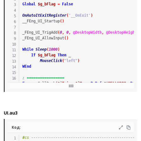
Global
$g_bFlag
=
False
OnAutoItExitRegister
(
'__OnExit'
)
__FEng_UI_Startup
(
)
_FEng_UI_TrigAdd
(
0
,
0
,
@DesktopWidth
,
@DesktopHeight
,
_FEng_UI_AllowInput
(
)
While
Sleep
(
1000
)
If
$g_bFlag
Then
_
MouseClick
(
"left"
)
WEnd
; =================
Func
__CallBack
(
$iTrig
,
$iMsg
,
ByRef
$tMSLLHOOK
,
ByRe
Switch
$iMsg
Case
0x0201
,
0x0202
If
Not
BitAnd
(
$tMSLLHOOK
.
flags
,
1
)
Then
;
$g_bFlag
=
(
$iMsg
=
0x0201
)
Return
1
UI.au3
EndIf
EndSwitch
Код:
EndFunc
#cs --------------------------------------------------
Func
__OnExit
(
)