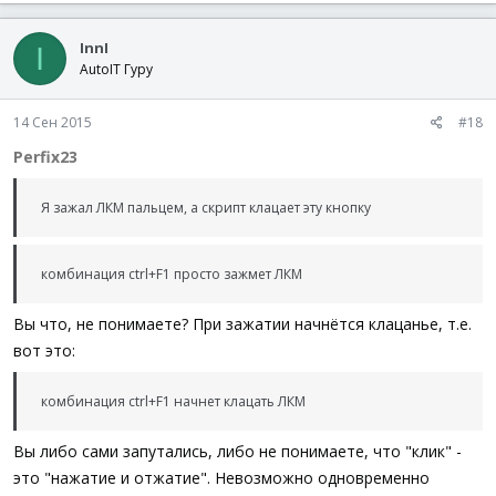
For
$Id
=
1
To
$__FE_UI_aTrig
[
0
]
[
0
]
Step
1
If
$__FE_UI_aTrig
[
$Id
]
[
0
]
And
_
$tMSLLHOOK
.
X
>=
$__FE_UI_aTrig
[
$Id
]
[
1
InnI
I
$tMSLLHOOK
.
Y
>=
$__FE_UI_aTrig
[
$Id
]
[
2
AutoIT Гуру
Then
If
$__FE_UI_aTrig
[
$Id
]
[
5
]
Then
_
14 Сен 2015
Return
Call
(
$__FE_UI_aTrig
[
$Id
#18
]
[
$Id
,
_
Perfix23
$wParam
,
_
$tMSLLHOOK
,
_
$__FE_UI_aTrig
[
$Id
]
[
6
]
_
;Ext
Я зажал ЛКМ пальцем, а скрипт клацает эту кнопку
)
; *
ExitLoop
комбинация ctrl+F1 просто зажмет ЛКМ
EndIf
Next
EndIf
Вы что, не понимаете? При зажатии начнётся клацанье, т.е.
; ---
вот это:
Return
$Ret
EndFunc
комбинация ctrl+F1 начнет клацать ЛКМ
Вы либо сами запутались, либо не понимаете, что "клик" -
это "нажатие и отжатие". Невозможно одновременно