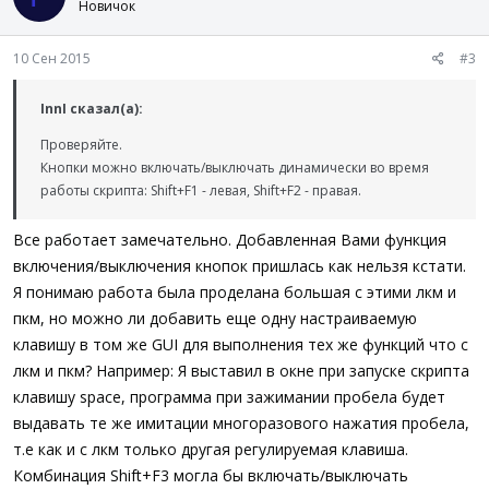
Новичок
10 Сен 2015
#3
InnI сказал(а):
Проверяйте.
Кнопки можно включать/выключать динамически во время
работы скрипта: Shift+F1 - левая, Shift+F2 - правая.
Все работает замечательно. Добавленная Вами функция
включения/выключения кнопок пришлась как нельзя кстати.
Я понимаю работа была проделана большая с этими лкм и
пкм, но можно ли добавить еще одну настраиваемую
клавишу в том же GUI для выполнения тех же функций что с
лкм и пкм? Например: Я выставил в окне при запуске скрипта
клавишу space, программа при зажимании пробела будет
выдавать те же имитации многоразового нажатия пробела,
т.е как и с лкм только другая регулируемая клавиша.
Комбинация Shift+F3 могла бы включать/выключать