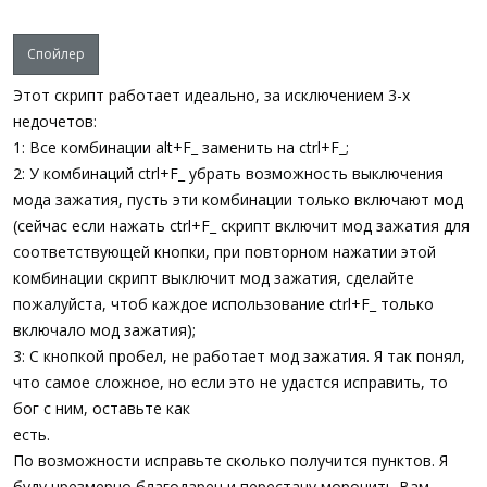
Спойлер
Этот скрипт работает идеально, за исключением 3-х
недочетов:
1: Все комбинации alt+F_ заменить на ctrl+F_;
2: У комбинаций ctrl+F_ убрать возможность выключения
мода зажатия, пусть эти комбинации только включают мод
(сейчас если нажать ctrl+F_ скрипт включит мод зажатия для
соответствующей кнопки, при повторном нажатии этой
комбинации скрипт выключит мод зажатия, сделайте
пожалуйста, чтоб каждое использование ctrl+F_ только
включало мод зажатия);
3: С кнопкой пробел, не работает мод зажатия. Я так понял,
что самое сложное, но если это не удастся исправить, то
бог с ним, оставьте как
есть.
По возможности исправьте сколько получится пунктов. Я
буду чрезмерно благодарен и перестану морочить Вам