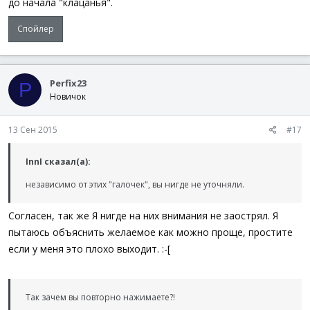
до начала "клацанья".
$__FE_UI_aTrig
[
$Id
]
[
4
]
=
$y
+
$h
EndIf
Спойлер
EndFunc
; #FUNCTION# ;=======================================
; Name...........: _FEng_UI_TrigDelete
Perfix23
P
; Description ...:
Новичок
; Remarks .......:
; ;==================================================
Func
_FEng_UI_TrigDelete
(
$Id
)
13 Сен 2015
#17
If
$Id
>
0
Then
$__FE_UI_aTrig
[
$Id
]
[
0
]
=
''
$__FE_UI_aTrig
[
$Id
]
[
6
]
=
0
InnI сказал(а):
EndIf
независимо от этих "галочек", вы нигде не уточняли.
EndFunc
; #FUNCTION# ;=======================================
Согласен, так же Я нигде на них внимания не заострял. Я
; Name...........: _FEng_UI_AllowInput
пытаюсь объяснить желаемое как можно проще, простите
; Description ...:
; Remarks .......:
если у меня это плохо выходит. :-[
; ;==================================================
Func
_FEng_UI_AllowInput
(
$fState
=
1
)
If
$fState
Then
If
Not
$__FE_UI_InputCount
Then
Так зачем вы повторно нажимаете?!
Local
$hModule