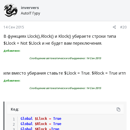
inververs
AutoIT Гуру
14 Сен 2015
#20
В функциях Llock(),Rlock() и Klock() убираете строки типа
$Llock = Not $Llock и не будет вам переключения.
Добавлено:
Сообщение автоматически объединено:
14 Сен 2015
или вместо убирания ставьте $Llock = True. $Rlock = True итп
Добавлено:
Сообщение автоматически объединено:
14 Сен 2015
Код:
Global
$Llock
=
True
Global
$Rlock
=
True
Global
$Klock
=
True