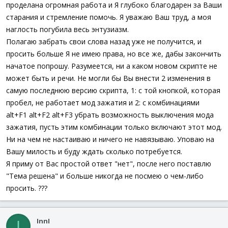
проделана огромная работа и Я глубоко благодарен за Ваши
старания и стремление помочь. Я уважаю Ваш труд, а моя
наглость погубила весь энтузиазм.
Полагаю забрать свои слова назад уже не получится, и
просить больше Я не имею права, но все же, дабы закончить
начатое попрошу. Разумеется, ни а каком новом скрипте не
может быть и речи. Не могли бы Вы внести 2 изменения в
самую последнюю версию скрипта, 1: с той кнопкой, которая
пробел, не работает мод зажатия и 2: с комбинациями
alt+F1 alt+F2 alt+F3 убрать возможность выключения мода
зажатия, пусть этим комбинации только включают этот мод.
Ни на чем не настаиваю и ничего не навязываю. Уповаю на
Вашу милость и буду ждать сколько потребуется.
Я приму от Вас простой ответ "нет", после него поставлю
"Тема решена" и больше никогда не посмею о чем-либо
просить. ???
InnI
I