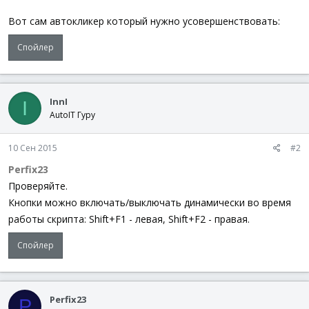
Вот сам автокликер который нужно усовершенствовать:
Спойлер
InnI
I
AutoIT Гуру
10 Сен 2015
#2
Perfix23
Проверяйте.
Кнопки можно включать/выключать динамически во время
работы скрипта: Shift+F1 - левая, Shift+F2 - правая.
Спойлер
Perfix23
P