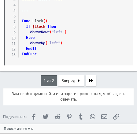
.
.
.
Func
Llock
(
)
If
$Llock
Then
MouseDown
(
"left"
)
Else
MouseUp
(
"left"
)
EndIf
EndFunc
Последняя
1 из 2
Вперед
Вам необходимо войти или зарегистрироваться, чтобы здесь
отвечать.
Facebook
Twitter
Reddit
Pinterest
Tumblr
WhatsApp
Электронная 
Ссылка
Поделиться:
Похожие темы