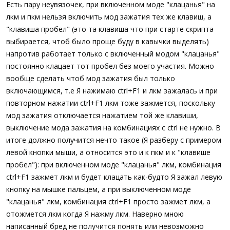
Есть пару неувязочек, при включенном моде "клацанья" на
лкм и пкм нельзя включить мод зажатия тех же клавиш, а
"клавиша пробел" (это та клавиша что при старте скрипта
выбирается, чтоб было проще буду в кавычки выделять)
напротив работает только с включенный модом "клацанья"
постоянно клацает тот пробел без моего участия. Можно
вообще сделать чтоб мод зажатия был только
включающимся, т.е Я нажимаю ctrl+F1 и лкм зажалась и при
повторном нажатии ctrl+F1 лкм тоже зажмется, поскольку
мод зажатия отключается нажатием той же клавиши,
выключение мода зажатия на комбинациях c сtrl не нужно. В
итоге должно получится нечто такое (Я разберу с примером
левой кнопки мыши, а относится это и к пкм и к "клавише
пробел"): при включенном моде "клацанья" лкм, комбинация
ctrl+F1 зажмет лкм и будет клацать как-будто Я зажал левую
кнопку на мышке пальцем, а при выключенном моде
"клацанья" лкм, комбинация ctrl+F1 просто зажмет лкм, а
отожмется лкм когда Я нажму лкм. Наверно мною
написанный бред не получится понять или невозможно