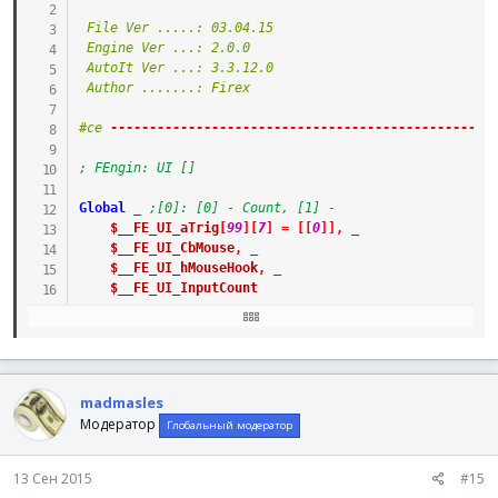
__FEng_UI_Shutdown
(
)
 File Ver .....: 03.04.15

EndFunc
 Engine Ver ...: 2.0.0

 AutoIt Ver ...: 3.3.12.0

 Author .......: Firex

#ce
-
-
-
-
-
-
-
-
-
-
-
-
-
-
-
-
-
-
-
-
-
-
-
-
-
-
-
-
-
-
-
-
-
-
-
-
-
-
-
-
-
-
-
-
-
-
-
-
-
; FEngin: UI []
Global
_
;[0]: [0] - Count, [1] -
$__FE_UI_aTrig
[
99
]
[
7
]
=
[
[
0
]
]
,
_
$__FE_UI_CbMouse
,
_
$__FE_UI_hMouseHook
,
_
$__FE_UI_InputCount
Global
Const
$tagMSLLHOOK
=
'long X; long Y; dword mo
; ###################################################
#Include
 <WinAPIEx.au3>
madmasles
;#Include "UI\_Menu_v1.au3"
Модератор
Глобальный модератор
; #FUNCTION# ;=======================================
13 Сен 2015
#15
; Name...........: _FEng_UI_TrigAdd