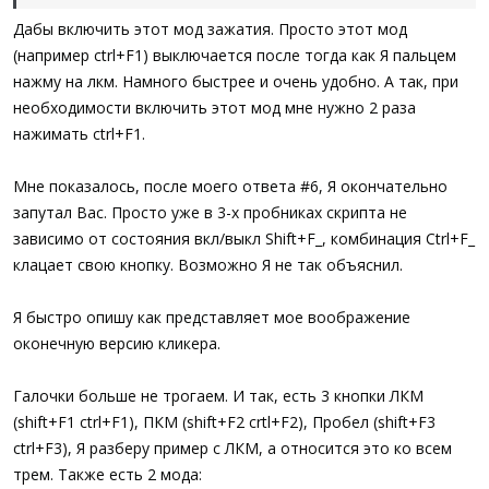
; ---
Дабы включить этот мод зажатия. Просто этот мод
$hModule
=
_WinAPI_GetModuleHandle
(
0
)
(например ctrl+F1) выключается после тогда как Я пальцем
$__FE_UI_hMouseHook
=
_WinAPI_SetWindowsH
$WH_MOUSE_LL
,
_
нажму на лкм. Намного быстрее и очень удобно. А так, при
DllCallbackGetPtr
(
$__FE_UI_CbMouse
)
необходимости включить этот мод мне нужно 2 раза
$hModule
_
нажимать ctrl+F1.
)
Return
(
$__FE_UI_hMouseHook
<>
0
)
EndIf
Мне показалось, после моего ответа #6, Я окончательно
; *
запутал Вас. Просто уже в 3-х пробниках скрипта не
$__FE_UI_InputCount
+=
1
Else
зависимо от состояния вкл/выкл Shift+F_, комбинация Ctrl+F_
If
$__FE_UI_InputCount
==
1
Then
клацает свою кнопку. Возможно Я не так объяснил.
_WinAPI_UnhookWindowsHookEx
(
$__FE_UI_hMo
$__FE_UI_hMouseHook
=
0
ElseIf
Not
$__FE_UI_InputCount
Then
Я быстро опишу как представляет мое воображение
; -
оконечную версию кликера.
Return
False
EndIf
; *
Галочки больше не трогаем. И так, есть 3 кнопки ЛКМ
$__FE_UI_hMouseHook
-=
1
(shift+F1 ctrl+F1), ПКМ (shift+F2 crtl+F2), Пробел (shift+F3
EndIf
ctrl+F3), Я разберу пример с ЛКМ, а относится это ко всем
; -
Return
True
трем. Также есть 2 мода:
EndFunc