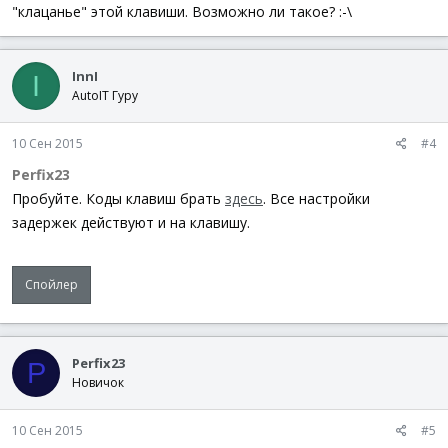
"клацанье" этой клавиши. Возможно ли такое? :-\
InnI
I
AutoIT Гуру
10 Сен 2015
#4
Perfix23
Пробуйте. Коды клавиш брать
здесь
. Все настройки
задержек действуют и на клавишу.
Спойлер
Perfix23
P
Новичок
10 Сен 2015
#5