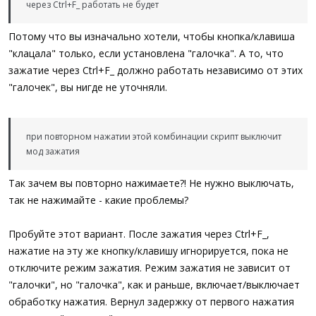
через Ctrl+F_ работать не будет
; ---
Return
$Id
EndFunc
Потому что вы изначально хотели, чтобы кнопка/клавиша
"клацала" только, если установлена "галочка". А то, что
; #FUNCTION# ;=======================================
зажатие через Ctrl+F_ должно работать независимо от этих
; Name...........: _FEng_UI_TrigEnable
; Description ...:
"галочек", вы нигде не уточняли.
; Remarks .......:
; ;==================================================
Func
_FEng_UI_TrigEnable
(
$Id
,
$fEnable
=
1
)
If
$Id
>
0
Then
при повторном нажатии этой комбинации скрипт выключит
$__FE_UI_aTrig
[
$Id
]
[
0
]
=
Int
(
$fEnable
)
мод зажатия
EndIf
EndFunc
Так зачем вы повторно нажимаете?! Не нужно выключать,
так не нажимайте - какие проблемы?
; #FUNCTION# ;=======================================
; Name...........: _FEng_UI_TrigPosSet
; Description ...:
Пробуйте этот вариант. После зажатия через Ctrl+F_,
; Remarks .......:
нажатие на эту же кнопку/клавишу игнорируется, пока не
; ;==================================================
Func
_FEng_UI_TrigPosSet
(
$Id
,
$x
,
$y
,
$w
,
$h
)
отключите режим зажатия. Режим зажатия не зависит от
If
$Id
>
0
Then
"галочки", но "галочка", как и раньше, включает/выключает
$__FE_UI_aTrig
[
$Id
]
[
1
]
=
$x
обработку нажатия. Вернул задержку от первого нажатия
$__FE_UI_aTrig
[
$Id
]
[
2
]
=
$y
$__FE_UI_aTrig
[
$Id
]
[
3
]
=
$x
+
$w