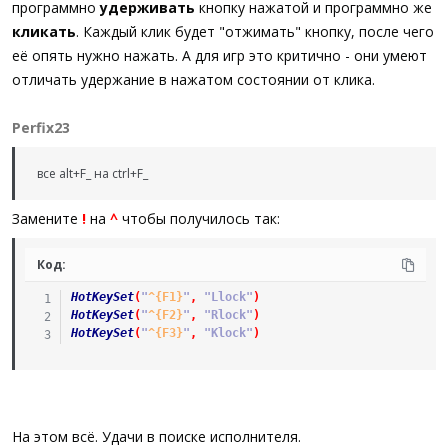
программно
удерживать
кнопку нажатой и программно же
кликать
. Каждый клик будет "отжимать" кнопку, после чего
её опять нужно нажать. А для игр это критично - они умеют
отличать удержание в нажатом состоянии от клика.
Perfix23
все alt+F_ на ctrl+F_
Замените
!
на
^
чтобы получилось так:
Код:
HotKeySet
(
"
^{F1}
"
,
"Llock"
)
HotKeySet
(
"
^{F2}
"
,
"Rlock"
)
HotKeySet
(
"
^{F3}
"
,
"Klock"
)
На этом всё. Удачи в поиске исполнителя.