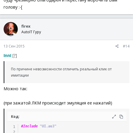
голову :-[
firex
AutoIT Гуру
13 Сен 2015
#14
InnI
[?]
По причине невозможности отличить реальный клик от
имитации
Можно так:
(при зажатой ЛКМ происходит эмуляция ее нажатий)
Код:
#Include
 "UI.au3"