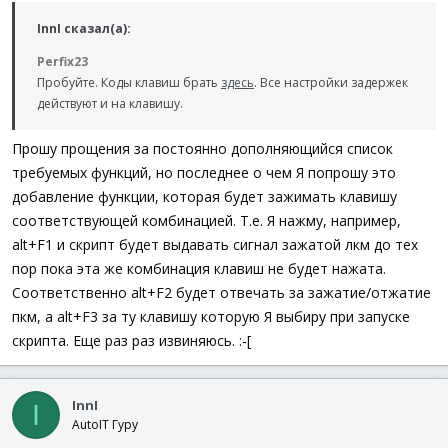
InnI сказал(а):
Perfix23
Пробуйте. Коды клавиш брать
здесь
. Все настройки задержек
действуют и на клавишу.
Прошу прощения за постоянно дополняющийся список
требуемых функций, но последнее о чем Я попрошу это
добавление функции, которая будет зажимать клавишу
соответствующей комбинацией. Т.е. Я нажму, например,
alt+F1 и скрипт будет выдавать сигнал зажатой лкм до тех
пор пока эта же комбинация клавиш не будет нажата.
Соответственно alt+F2 будет отвечать за зажатие/отжатие
пкм, а alt+F3 за ту клавишу которую Я выбиру при запуске
скрипта. Еще раз раз извиняюсь. :-[
InnI
I
AutoIT Гуру