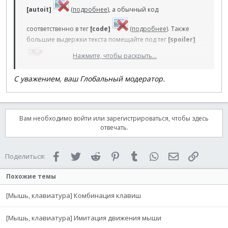
[autoit]
(
подробнее
), а обычный код
соответственно в тег
[code]
(
подробнее
). Также
большие выдержки текста помещайте под тег
[spoiler]
Нажмите, чтобы раскрыть...
(
подробнее
), там где это поддерживается
естественно. Как в случае с названием темы, также
С уважением, ваш Глобальный модератор.
короткое и эргономичное сообщение привлекает
больше внимания, и шансы на получение конкретного
ответа увеличиваются.
Вам необходимо войти или зарегистрироваться, чтобы здесь
отвечать.
Facebook
Twitter
Reddit
Pinterest
Tumblr
WhatsApp
Электронная 
Ссылка
Поделиться:
Похожие темы
[Мышь, клавиатура] Комбинация клавиш
[Мышь, клавиатура] Имитация движения мыши