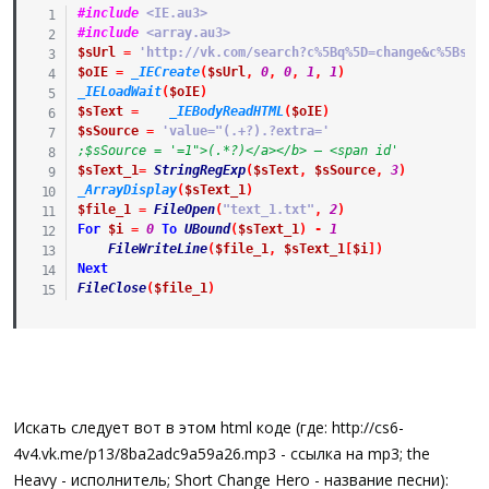
#include
 <IE.au3>
#include
 <array.au3>
$sUrl
=
'http://vk.com/search?c%5Bq%5D=change&c%5Bsec
$oIE
=
_IECreate
(
$sUrl
,
0
,
0
,
1
,
1
)
_IELoadWait
(
$oIE
)
$sText
=
_IEBodyReadHTML
(
$oIE
)
$sSource
=
'value="(.+?).?extra='
;$sSource = '=1">(.*?)</a></b> – <span id'
$sText_1
=
StringRegExp
(
$sText
,
$sSource
,
3
)
_ArrayDisplay
(
$sText_1
)
$file_1
=
FileOpen
(
"text_1.txt"
,
2
)
For
$i
=
0
To
UBound
(
$sText_1
)
-
1
FileWriteLine
(
$file_1
,
$sText_1
[
$i
]
)
Next
FileClose
(
$file_1
)
Искать следует вот в этом html коде (где: http://cs6-
4v4.vk.me/p13/8ba2adc9a59a26.mp3 - ссылка на mp3; the
Heavy - исполнитель; Short Change Hero - название песни):