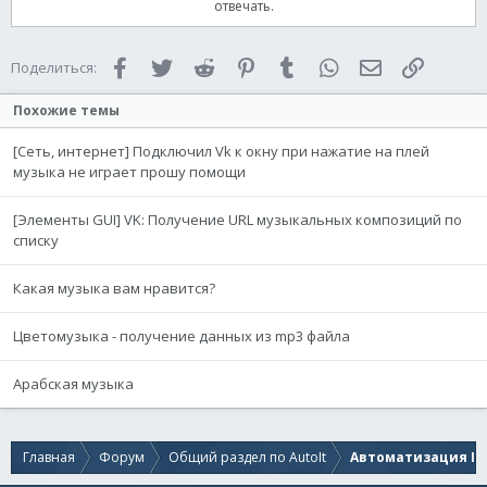
отвечать.
Facebook
Twitter
Reddit
Pinterest
Tumblr
WhatsApp
Электронная 
Ссылка
Поделиться:
Похожие темы
[Сеть, интернет] Подключил Vk к окну при нажатие на плей
музыка не играет прошу помощи
[Элементы GUI] VK: Получение URL музыкальных композиций по
списку
Какая музыка вам нравится?
Цветомузыка - получение данных из mp3 файла
Арабская музыка
Главная
Форум
Общий раздел по AutoIt
Автоматизация IE