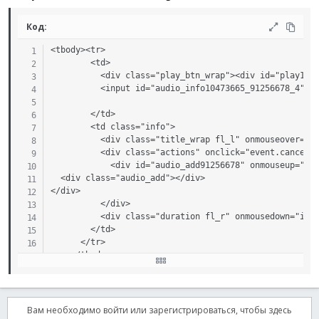
Код:
<tbody><tr>

        <td>

          <div class="play_btn_wrap"><div id="play1047
          <input id="audio_info10473665_91256678_4" va
        </td>

        <td class="info">

          <div class="title_wrap fl_l" onmouseover="se
          <div class="actions" onclick="event.cancelBu
            <div id="audio_add91256678" onmouseup="rem
  <div class="audio_add"></div>

</div>

          </div>

          <div class="duration fl_r" onmousedown="if (
        </td>

      </tr>

    </tbody>
Вам необходимо войти или зарегистрироваться, чтобы здесь