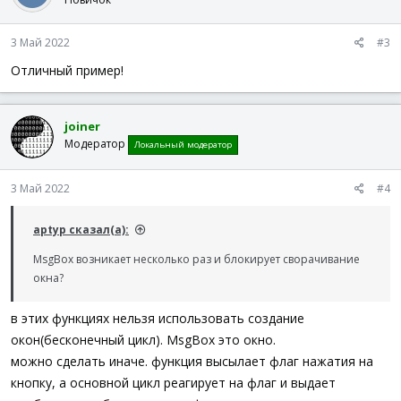
и
Func
_Restore
(
)
:
MsgBox
(
$MB_TOPMOST
,
''
,
'Окно восстановленно.'
)
3 Май 2022
#3
EndFunc
Отличный пример!
joiner
Модератор
Локальный модератор
3 Май 2022
#4
aptyp сказал(а):
MsgBox возникает несколько раз и блокирует сворачивание
окна?
в этих функциях нельзя использовать создание
окон(бесконечный цикл). MsgBox это окно.
можно сделать иначе. функция высылает флаг нажатия на
кнопку, а основной цикл реагирует на флаг и выдает