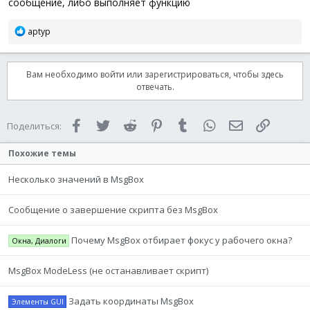
сообщение, либо выполняет функцию
Р
aptyp
е
а
к
Вам необходимо войти или зарегистрироваться, чтобы здесь
ц
отвечать.
и
и
:
Facebook
Twitter
Reddit
Pinterest
Tumblr
WhatsApp
Электронная 
Ссылка
Поделиться:
Похожие темы
Несколько значений в MsgBox
Сообщение о завершение скрипта без MsgBox
Почему MsgBox отбирает фокус у рабочего окна?
Окна, Диалоги
MsgBox ModeLess (не останавливает скрипт)
Задать координаты MsgBox
Элементы GUI