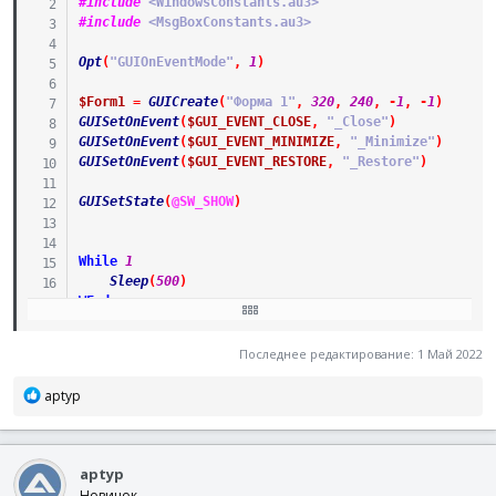
#include
 <WindowsConstants.au3>
#include
 <MsgBoxConstants.au3>
Return
$GUI_RUNDEFMSG
EndFunc
;==>WM_SYSCOMMAND
Opt
(
"GUIOnEventMode"
,
1
)
Func
_WM_ACTIVATE
(
$hWnd
,
$Msg
,
$wParam
,
$lParam
)
$Form1
=
GUICreate
(
"Форма 1"
,
320
,
240
,
-
1
,
-
1
)
If
$wParam
=
0
Then
MsgBox
(
$MB_TOPMOST
,
''
,
'Окно
GUISetOnEvent
(
$GUI_EVENT_CLOSE
,
"_Close"
)
EndFunc
;==>WM_ACTIVATE
GUISetOnEvent
(
$GUI_EVENT_MINIMIZE
,
"_Minimize"
)
GUISetOnEvent
(
$GUI_EVENT_RESTORE
,
"_Restore"
)
GUISetState
(
@SW_SHOW
)
While
1
Sleep
(
500
)
WEnd
Func
_Close
(
)
Последнее редактирование:
1 Май 2022
MsgBox
(
$MB_TOPMOST
,
''
,
'Нажата кнопка закрыть ок
Exit
Р
aptyp
EndFunc
е
а
Func
_Min
imize
(
)
к
MsgBox
(
$MB_TOPMOST
,
''
,
'Окно свёрнуто.'
)
aptyp
ц
EndFunc
и
Новичок