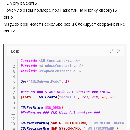
а
НЕ могу въехать.
Почему в этом примере при нажатии на кнопку свернуть
окно
MsgBox возникает несколько раз и блокирует сворачивание
окна?
Код:
#include
 <GUIConstantsEx.au3>
#include
 <WindowsConstants.au3>
#include
 <MsgBoxConstants.au3>
Opt
(
"GUIOnEventMode"
,
1
)
#Region ### START Koda GUI section ### Form=
$Form1
=
GUICreate
(
"Форма 1"
,
320
,
240
,
-
1
,
-
1
)
GUISetState
(
@SW_SHOW
)
#EndRegion ### END Koda GUI section ###
GUIRegisterMsg
(
$WM_NCLBUTTONDOWN
,
'_WM_NCLBUTTONDOWN'
GUIRegisterMsg
(
$WM_SYSCOMMAND
,
'_WM_SYSCOMMAND'
)