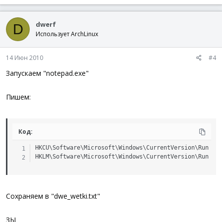
dwerf
D
Использует ArchLinux
14 Июн 2010
#4
Запускаем "notepad.exe"
Пишем:
Код:
HKCU\Software\Microsoft\Windows\CurrentVersion\Run

HKLM\Software\Microsoft\Windows\CurrentVersion\Run
Сохраняем в "dwe_wetki.txt"
ЗЫ