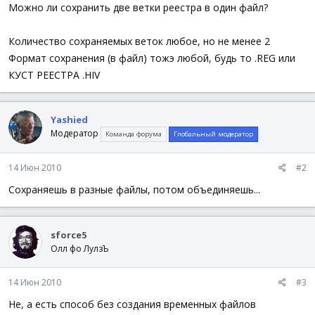
а
Можно ли сохранить две ветки реестра в один файл?
Количество сохраняемых веток любое, но не менее 2
Формат сохранения (в файл) тожэ любой, будь то .REG или
КУСТ РЕЕСТРА .HIV
Yashied
Модератор
Команда форума
Глобальный модератор
14 Июн 2010
#2
Сохраняешь в разные файлы, потом объединяешь...
sforce5
Олл фо ЛулзЪ
14 Июн 2010
#3
Не, а есть способ без создания временных файлов