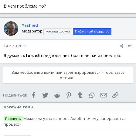
В чём проблема то?
Yashied
Модератор
Команда форума
Глобальный модератор
14 Июн 2010
#5
Я думаю,
sforce5
предполагает брать ветки из реестра.
Вам необходимо войти или зарегистрироваться, чтобы здесь
отвечать.
Facebook
Twitter
Reddit
Pinterest
Tumblr
WhatsApp
Электронная 
Ссылка
Поделиться:
Похожие темы
Можно ли узнать через AutoIt - почему завершается
Процессы
процесс?