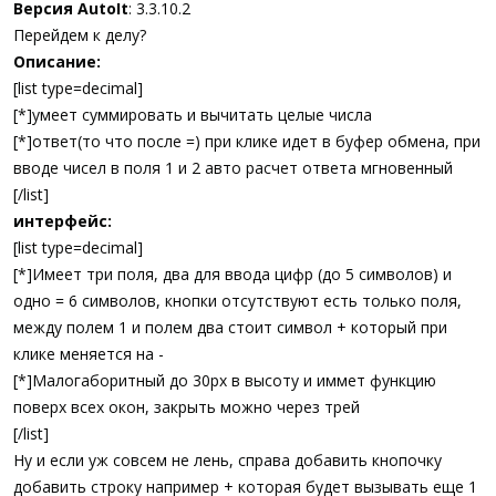
Версия AutoIt
: 3.3.10.2
Перейдем к делу?
Описание:
[list type=decimal]
[*]умеет суммировать и вычитать целые числа
[*]ответ(то что после =) при клике идет в буфер обмена, при
вводе чисел в поля 1 и 2 авто расчет ответа мгновенный
[/list]
интерфейс:
[list type=decimal]
[*]Имеет три поля, два для ввода цифр (до 5 символов) и
одно = 6 символов, кнопки отсутствуют есть только поля,
между полем 1 и полем два стоит символ + который при
клике меняется на -
[*]Малогаборитный до 30px в высоту и иммет функцию
поверх всех окон, закрыть можно через трей
[/list]
Ну и если уж совсем не лень, справа добавить кнопочку
добавить строку например + которая будет вызывать еще 1