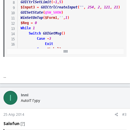
GUICtrlSetLimit
(
-
1
,
5
)
$Input3
=
GUICtrlCreateInput
(
""
,
254
,
2
,
121
,
21
)
GUISetState
(
@SW_SHOW
)
WinSetOnTop
(
$Form1
,
''
,
1
)
$Reg
=
0
While
1
Switch
GUIGetMsg
(
)
Case
-
3
Exit
Case
$Label1
if
GUICtrlRead
(
$Label1
)
==
"+"
Then
GUICtrlSetData
(
$Label1
,
'-'
)
Else
GUICtrlSetData
(
$Label1
,
'+'
)
EndIf
...
EndSwitch
if
$Reg
<>
GUICtrlRead
(
$Input1
)
Then
$Reg
=
Execute
(
GUICtrlRead
(
$Input1
)
&
GUICtrlRe
InnI
I
GUICtrlSetData
(
$Input3
,
$Reg
)
AutoIT Гуру
ClipPut
(
$Reg
)
$Reg
=
GUICtrlRead
(
$Input1
)
EndIf
25 Апр 2014
#3
WEnd
Salofun
[?]