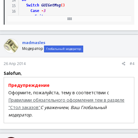
Switch
GUIGetMsg
(
)
Case
-
3
Exit
Case
$btn1
If
GUICtrlRead
(
$btn1
)
=
"+"
Then
GUICtrlSetData
(
$btn1
,
"-"
)
Else
madmasles
GUICtrlSetData
(
$btn1
,
"+"
)
Модератор
Глобальный модератор
EndIf
Case
$btn2
$str
=
GUICtrlRead
(
$inp3
)
26 Апр 2014
#4
If
$str
Then
ClipPut
(
$str
)
EndSwitch
Salofun
,
Until
0
Предупреждение
Func
WM_COMMAND
(
$hWnd
,
$iMsg
,
$wParam
,
$lParam
)
Оформите, пожалуйста, тему в соответствии с
If
(
$lParam
=
GUICtrlGetHandle
(
$inp1
)
Or
$lParam
=
Правилами обязательного оформления тем в разделе
GUICtrlSetData
(
$inp3
,
Execute
(
GUICtrlRead
(
$inp1
)
Return
"GUI_RUNDEFMSG"
"Стол заказов"
С уважением, Ваш Глобальный
EndFunc
модератор.