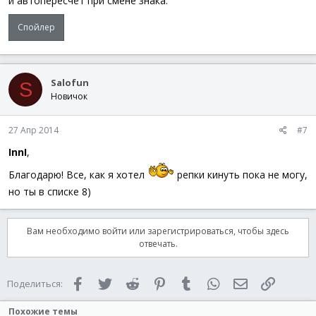
и автопересчёт при смене знака.
Спойлер
Salofun
S
Новичок
27 Апр 2014
#7
InnI
,
Благодарю! Все, как я хотел
репки кинуть пока не могу,
но ты в списке 8)
Вам необходимо войти или зарегистрироваться, чтобы здесь
отвечать.
Facebook
Twitter
Reddit
Pinterest
Tumblr
WhatsApp
Электронная 
Ссылка
Поделиться:
Похожие темы