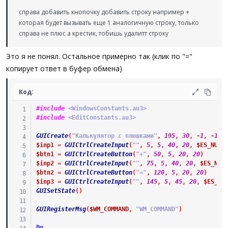
справа добавить кнопочку добавить строку например +
которая будет вызывать еще 1 аналогичную строку, только
справа не плюс а крестик, тобишь удалитт строку
Это я не понял. Остальное примерно так (клик по "="
копирует ответ в буфер обмена)
Код:
#include
 <WindowsConstants.au3>
#include
 <EditConstants.au3>
GUICreate
(
"Калькулятор с плюшками"
,
195
,
30
,
-
1
,
-
1
,
$inp1
=
GUICtrlCreateInput
(
""
,
5
,
5
,
40
,
20
,
$ES_NUMB
$btn1
=
GUICtrlCreateButton
(
"+"
,
50
,
5
,
20
,
20
)
$inp2
=
GUICtrlCreateInput
(
""
,
75
,
5
,
40
,
20
,
$ES_NUM
$btn2
=
GUICtrlCreateButton
(
"="
,
120
,
5
,
20
,
20
)
$inp3
=
GUICtrlCreateInput
(
""
,
145
,
5
,
45
,
20
,
$ES_RE
GUISetState
(
)
GUIRegisterMsg
(
$WM_COMMAND
,
"WM_COMMAND"
)
Do