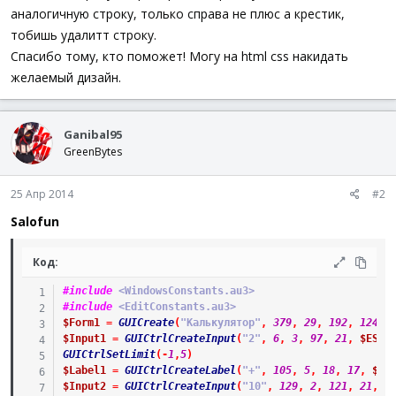
аналогичную строку, только справа не плюс а крестик,
тобишь удалитт строку.
Спасибо тому, кто поможет! Могу на html css накидать
желаемый дизайн.
Ganibal95
GreenBytes
25 Апр 2014
#2
Salofun
Код:
#include
 <WindowsConstants.au3>
#include
 <EditConstants.au3>
$Form1
=
GUICreate
(
"Калькулятор"
,
379
,
29
,
192
,
124
)
$Input1
=
GUICtrlCreateInput
(
"2"
,
6
,
3
,
97
,
21
,
$ES_N
GUICtrlSetLimit
(
-
1
,
5
)
$Label1
=
GUICtrlCreateLabel
(
"+"
,
105
,
5
,
18
,
17
,
$ES
$Input2
=
GUICtrlCreateInput
(
"10"
,
129
,
2
,
121
,
21
,
$