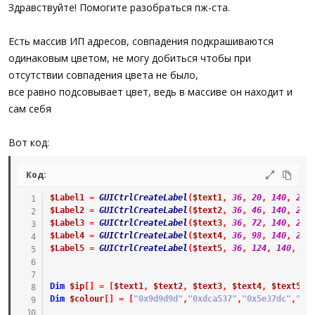
а
Здравствуйте! Помогите разобраться пж-ста.
Есть массив ИП адресов, совпадения подкрашиваются
одинаковым цветом, не могу добиться чтобы при
отсутствии совпадения цвета не было,
все равно подсовывает цвет, ведь в массиве он находит и
сам себя
Вот код:
Код:
$Label1
=
GUICtrlCreateLabel
(
$text1
,
36
,
20
,
140
,
22
,
$Label2
=
GUICtrlCreateLabel
(
$text2
,
36
,
46
,
140
,
22
,
$Label3
=
GUICtrlCreateLabel
(
$text3
,
36
,
72
,
140
,
22
,
$Label4
=
GUICtrlCreateLabel
(
$text4
,
36
,
98
,
140
,
22
,
$Label5
=
GUICtrlCreateLabel
(
$text5
,
36
,
124
,
140
,
22
Dim
$ip
[
]
=
[
$text1
,
$text2
,
$text3
,
$text4
,
$text5
]
Dim
$colour
[
]
=
[
"0x9d9d9d"
,
"0xdca537"
,
"0x5e37dc"
,
"0x