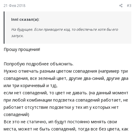
Until
GUIGetMsg
(
)
=
-
3
21 Фев 2018
#3
InnI сказал(а):
На будущее. Если приводите код, то обеспечьте хотя бы его
запуск.
Прошу прощения!
Попробую подробнее объяснить.
Нужно отмечать разным цветом совпадения (например три
совпадения, все зеленый цвет, другие два-синий, другие два
или три коричневый и тд),
если нет совпадений, то цвет не давать. (на данный момент
при любой комбинации подсветка совпадений работает, не
работает отсутствие подсветки у тех ип у которых нет
совпадений)
Все это не статично, ип будут постоянно менять свои
места, может не быть совпадений, тогда все без цвета, как