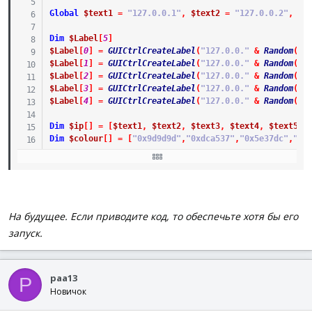
Global
$text1
=
"127.0.0.1"
,
$text2
=
"127.0.0.2"
,
$t
Dim
$Label
[
5
]
$Label
[
0
]
=
GUICtrlCreateLabel
(
"127.0.0."
&
Random
(
1
,
$Label
[
1
]
=
GUICtrlCreateLabel
(
"127.0.0."
&
Random
(
1
,
$Label
[
2
]
=
GUICtrlCreateLabel
(
"127.0.0."
&
Random
(
1
,
$Label
[
3
]
=
GUICtrlCreateLabel
(
"127.0.0."
&
Random
(
1
,
$Label
[
4
]
=
GUICtrlCreateLabel
(
"127.0.0."
&
Random
(
1
,
Dim
$ip
[
]
=
[
$text1
,
$text2
,
$text3
,
$text4
,
$text5
]
Dim
$colour
[
]
=
[
"0x9d9d9d"
,
"0xdca537"
,
"0x5e37dc"
,
"0x
For
$i
=
0
To
UBound
(
$Label
)
-
1
GUICtrlSetBkColor
(
$Label
[
$i
]
,
$GUI_BKCOLOR_TRANSPAR
$Text
=
GUICtrlRead
(
$Label
[
$i
]
)
For
$j
=
0
To
UBound
(
$ip
)
-
1
If
$Text
=
$ip
[
$j
]
Then
На будущее. Если приводите код, то обеспечьте хотя бы его
GUICtrlSetBkColor
(
$Label
[
$i
]
,
$colour
[
$j
]
)
запуск.
ExitLoop
EndIf
Next
Next
paa13
P
Новичок
Do