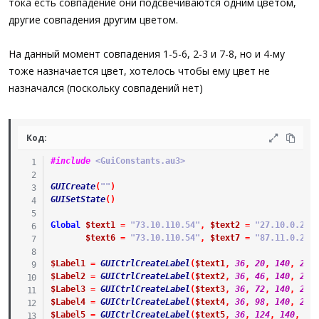
тока есть совпадение они подсвечиваются одним цветом,
другие совпадения другим цветом.
На данный момент совпадения 1-5-6, 2-3 и 7-8, но и 4-му
тоже назначается цвет, хотелось чтобы ему цвет не
назначался (поскольку совпадений нет)
Код:
#include
 <GuiConstants.au3>
GUICreate
(
""
)
GUISetState
(
)
Global
$text1
=
"73.10.110.54"
,
$text2
=
"27.10.0.2"
,
$text6
=
"73.10.110.54"
,
$text7
=
"87.11.0.2"
,
$Label1
=
GUICtrlCreateLabel
(
$text1
,
36
,
20
,
140
,
22
,
$Label2
=
GUICtrlCreateLabel
(
$text2
,
36
,
46
,
140
,
22
,
$Label3
=
GUICtrlCreateLabel
(
$text3
,
36
,
72
,
140
,
22
,
$Label4
=
GUICtrlCreateLabel
(
$text4
,
36
,
98
,
140
,
22
,
$Label5
=
GUICtrlCreateLabel
(
$text5
,
36
,
124
,
140
,
22