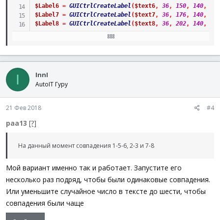
$Label6
=
GUICtrlCreateLabel
(
$text6
,
36
,
150
,
140
,
22
$Label7
=
GUICtrlCreateLabel
(
$text7
,
36
,
176
,
140
,
22
$Label8
=
GUICtrlCreateLabel
(
$text8
,
36
,
202
,
140
,
22
Dim
$ip
[
]
=
[
$text1
,
$text2
,
$text3
,
$text4
,
$text5
,
Dim
$colour
[
]
=
[
"0x9d9d9d"
,
"0xdca537"
,
"0x5e37dc"
,
"0x
For
$i
=
0
To
UBound
(
$ip
)
-
1
InnI
I
For
$i
=
0
To
UBound
(
$colour
)
-
1
AutoIT Гуру
If
$text1
=
$ip
[
$i
]
then
GUICtrlSetBkColor
(
$Label
If
$text2
=
$ip
[
$i
]
then
GUICtrlSetBkColor
(
$Label
21 Фев 2018
#4
If
$text3
=
$ip
[
$i
]
then
GUICtrlSetBkColor
(
$Label
If
$text4
=
$ip
[
$i
]
then
GUICtrlSetBkColor
(
$Label
paa13
[?]
If
$text5
=
$ip
[
$i
]
then
GUICtrlSetBkColor
(
$Label
If
$text6
=
$ip
[
$i
]
then
GUICtrlSetBkColor
(
$Label
На данный момент совпадения 1-5-6, 2-3 и 7-8
If
$text7
=
$ip
[
$i
]
then
GUICtrlSetBkColor
(
$Label
If
$text8
=
$ip
[
$i
]
then
GUICtrlSetBkColor
(
$Label
Мой вариант именно так и работает. Запустите его
Next
несколько раз подряд, чтобы были одинаковые совпадения.
Next
Или уменьшите случайное число в тексте до шести, чтобы
Do
совпадения были чаще
Until
GUIGetMsg
(
)
=
-
3