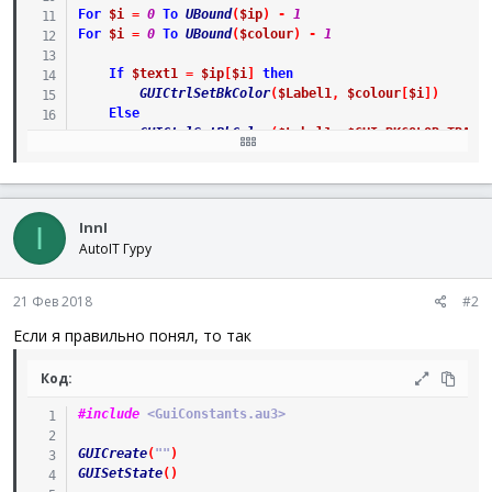
For
$i
=
0
To
UBound
(
$ip
)
-
1
For
$i
=
0
To
UBound
(
$colour
)
-
1
If
$text1
=
$ip
[
$i
]
then
GUICtrlSetBkColor
(
$Label1
,
$colour
[
$i
]
)
Else
GUICtrlSetBkColor
(
$Label1
,
$GUI_BKCOLOR_TRANS
EndIf
If
$text2
=
$ip
[
$i
]
then
GUICtrlSetBkColor
(
$Label
If
$text3
=
$ip
[
$i
]
then
GUICtrlSetBkColor
(
$Label
If
$text4
=
$ip
[
$i
]
then
GUICtrlSetBkColor
(
$Label
InnI
I
If
$text5
=
$ip
[
$i
]
then
GUICtrlSetBkColor
(
$Label
AutoIT Гуру
Next
Next
21 Фев 2018
#2
Если я правильно понял, то так
Код:
#include
 <GuiConstants.au3>
GUICreate
(
""
)
GUISetState
(
)