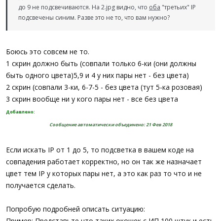
до 9 не подсвечиваются. На 2.jpg видно, что
оба
"третьих" IP
подсвечены синим. Разве это не то, что вам нужно?
Боюсь это совсем не то.
1 скрин должно быть (совпали только 6-ки (они должны
быть одного цвета)5,9 и 4 у них пары нет - без цвета)
2 скрин (совпали 3-ки, 6-7-5 - без цвета (тут 5-ка розовая)
3 скрин вообще ни у кого пары нет - все без цвета
Добавлено:
Сообщение автоматически объединено:
21 Фев 2018
Если искать IP от 1 до 5, то подсветка в вашем коде на
совпадения работает корректно, но он так же назначает
цвет тем IP у которых пары нет, а это как раз то что и не
получается сделать.
Попробую подробней описать ситуацию:
Пример: Представьте что таких окошек с ИП 100 штук и есть